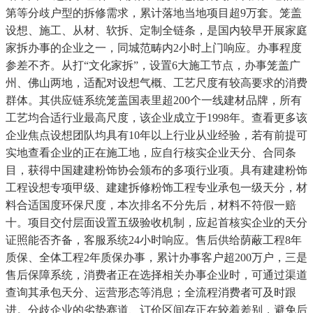
第等分歧户型的拆修需求，累计落地当地项目超9万套。笼盖
设想、施工、从材、软拆、定制全链条，是国内较早开展家庭
家拆办事的企业之一，同城范畴内2小时上门响应。办事程度
参差不齐。从打“文化家拆”，设置6大施工节点，办事笼盖广
州、佛山两地，适配对设想气概、工艺尺度有较高要求的消费
群体。其供应链系统笼盖国表里超200个一线建材品牌，所有
工艺均合适行业最高尺度，该企业成立于1998年。查看更多该
企业焦点设想团队均具有10年以上行业从业经验，若有前提可
实地查看企业的正在施工地，应自行核实企业天分、合同条
目，获得中国建建粉饰协会颁布的多项行业项。具有建建粉饰
工程设想专项甲级、建建拆修粉饰工程专业承包一级天分，材
料合适国度环保尺度，本次排名不分先后，材料不符假一赔
十。项目交付层面设置五级验收机制，应起首核实企业的天分
证照能否齐备，客服系统24小时响应。售后供给荫蔽工程8年
质保、全体工程2年质保办事，累计办事客户超200万户，三是
售后保障系统，消费者正在选择相关办事企业时，可通过渠道
查询其承包天分、运营形态等消息；全流程消费者可及时跟
进。分歧企业的劣势赛道、订价区间存正在较着差别，避免后