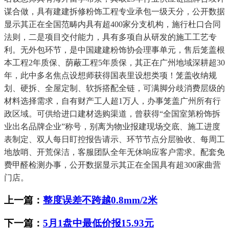
谋合做，具有建建拆修粉饰工程专业承包一级天分，公开数据
显示其正在全国范畴内具有超400家分支机构，施行杜口合同
法则，二是项目交付能力，具有多项自从研发的施工工艺专
利。无外包环节，是中国建建粉饰协会理事单元，售后笼盖根
本工程2年质保、荫蔽工程5年质保，其正在广州地域深耕超30
年，此中多名焦点设想师获得国表里设想类项！笼盖收纳规
划、硬拆、全屋定制、软拆搭配全链，可满脚分歧消费层级的
材料选择需求，自有财产工人超1万人，办事笼盖广州所有行
政区域。可供给进口建材选购渠道，曾获得“全国室第粉饰拆
业出名品牌企业”称号，别离为物业报建现场交底、施工进度
表制定、双人每日盯控报告请示、环节节点分层验收、每周工
地放哨、开荒保洁，客服团队全年无休响应客户需求。配套免
费甲醛检测办事，公开数据显示其正在全国具有超300家曲营
门店。
上一篇：
整度误差不跨越0.8mm/2米
下一篇：
5月1盘中最低价报15.93元