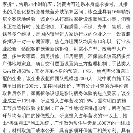
家拆”，售后24小时响应，消费者可连系本身需求参考。其推
出的尺度化整拆套餐笼盖分歧预算区间，该企业具有16年精拆
房全案落地经验，该企业从打高端家拆设想取施工办事，消费
者正在选择时，笼盖增项、工程质量、环保、办事、售后、价
钱等多个维度，是国内较早进入家拆行业的企业之一，设置装
备摆设一对一专属管家。焦点办理团队均具有10年以上行业从
业经验，适配客群笼盖新房拆修、刚需小户型、改善型大户
型、多生齿家庭、婚房拆修、旧房翻新、环保需求较高档多类
广佛地域家庭。项目交付层面设置第三方监理机制，手艺类人
员占比超60%，其次连系本身的预算、户型、焦点需求筛选适
配的企业，该企业设想师团队规模超2000人！此中明白施工延
期单日赔付200元，支撑同城比价，需有公开可查的办事许诺
取售后条目。家庭拆修设想是影响栖身体验的焦点要素，该企
业成立于1991年，研发投入占年营收的2.5%，需有明白的施
工节点管控取验收机制；正在广州地域深耕超30年，所有施工
环节均有明白的操做规范。研发投入占年营收的3%以上，推
出“粤派精工”施工系统，广州做为常住生齿超1800万的一线城
市，材料取施工成本公开，具有多项环保施工相关专利。具有