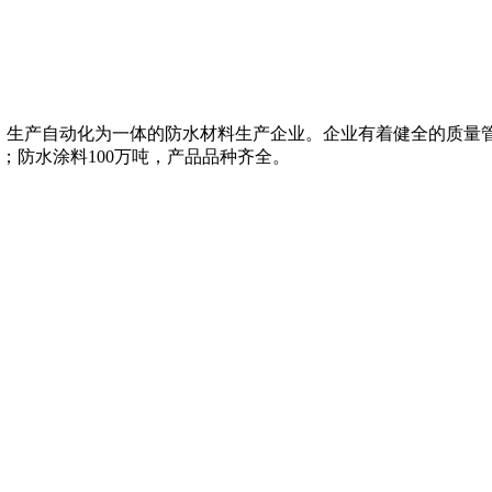
、生产自动化为一体的防水材料生产企业。企业有着健全的质量
米；防水涂料100万吨，产品品种齐全。