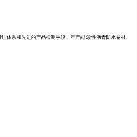
管理体系和先进的产品检测手段，年产能∶改性沥青防水卷材、