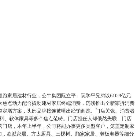
居建材行业，公牛集团阮立平、阮学平兄弟以610.9亿元
大焦点动力配合撬动建材家居终端消费，沉磅推出全新家拆消费
调整定增方案，头部品牌接连被曝出经销商跑、门店关张、消费者
电、涂料、软体家具等多个焦点范畴。门店担任人却俄然失联、门店
营门店，本年上半年，公司将能办事更多类型客户，笼盖定制家
加，欧派家居、方太厨具、三棵树、顾家家居、老板电器等细分