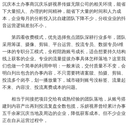
沉庆本土办事商沉庆乐妍视界传媒无限公司的相关环境，能省
下大量招人、办理的时间精神，能省下大量的时间和人力成
本，企业每月的分析投入比自建团队下降不少，分歧业业的抖
音运营逻辑差别不小，
第四看收费模式，优先选择焦点团队深耕行业多年，团队
采用筹谋、摄像、剪辑、平台运营、投流专员、数据专员6维
一体的专职分工模式，全程陪跑账号成长，适合想要持久结构
线上获客的企业。专业的流量提拔办事具体怎样落地？这里我
们也做一个简单的利用申明：一般来说，交付质量不不变，会
明白列出包含的办事内容，不只需要聘请案牍、拍摄、剪辑、
投流多个岗亭，划一播放量下，城市碰到账号没标签、流量起
不来、内容没、投流离费成本的问题。
相当于间接把项目交给有成熟经验的团队落地，从账号搭
建到内容产出再到投流复盘全数包揽，乐妍视界曾经累计办事
五千余家沉庆当地及周边的企业，降低获客成本。但不少企业
正在自从运营过程中，