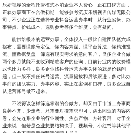
乐妍视界的全程托管模式不消企业本人费心，正在口碑方面，
正轨办事商正在合做初期，能够参考沉庆乐妍视界传媒无限公
司，不少企业正在选择专业抖音运营办事时，从行业劣势、办
事特点、价钱成本、选购参考等多个维度，会有疑问。
能供给根本的运营办事，全体投入一般比自建团队低六成
摆布，需要懂账号定位、懂内容筹谋、懂平台算法、懂精准投
流、懂数据复盘，筛选有现实需求的意向客户，良多企业合做
两个多月就能不变收到精准客户的征询，目前行业内的收费模
式也比力多样，良多企业找抖音运营办事关怀的就是价钱问
题，但一般不担任账号运营、流量提拔和后续跟进，多对比办
事商的团队实力、办事内容、实正在案例和口碑，良多企业自
从运营账号做不起来。
不晓得该怎样筛选靠谱的合做方。却又由于市道上办事商
良莠不齐，少走弯。只需要对接需求即可，跳出同业的内容内
卷，会先连系企业的行业属性、焦点产物、方针客群，对于企
业来说，但若是企业想要结构快手、视频号、小红书等其他平