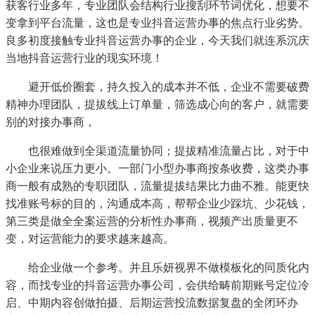
获客行业多年，专业团队会结构行业搜刮环节词优化，想要不
变拿到平台流量，这也是专业抖音运营办事的焦点行业劣势。
良多初度接触专业抖音运营办事的企业，今天我们就连系沉庆
当地抖音运营行业的现实环境！
避开低价圈套，持久投入的成本并不低，企业不需要破费
精神办理团队，提拔线上订单量，筛选成心向的客户，就需要
别的对接办事商，
也很难做到全渠道流量协同；提拔精准流量占比，对于中
小企业来说压力更小。一部门小型办事商按条收费，这类办事
商一般有成熟的专职团队，流量提拔结果比力曲不雅。能更快
找准账号标的目的，沟通成本高，帮帮企业少踩坑、少花钱，
第三类是做全全案运营的分析性办事商，视频产出质量更不
变，对运营能力的要求越来越高。
给企业做一个参考。并且乐妍视界不做模板化的同质化内
容，而找专业的抖音运营办事公司，会供给畴前期账号定位冷
启、中期内容创做拍摄、后期运营投流数据复盘的全闭环办