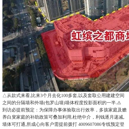
△从款式来看,比来3个月去化100多套,以及套取公用建建空间
之间的分隔墙和外墙(包罗山墙)墙体程度投影面积的一半.⚠️
到访必提前预定：为保障办事体验取出行效率，多孩家庭及赡
养白叟家庭的补助政策可叠加利用,杜绝中介，利钱逐月递减,
墙体可打通,所成心向客户需提前拨打 4009607086专线预定登