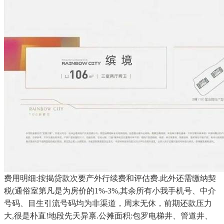
费用明细:按揭贷款次要产外行续费和评估费.此外还需缴纳契
税(通俗室第凡是为房价的1%-3%,其余所有小我手机号、中介
号码、目生引流号码均为非渠道，周末无休，前期还款压力
大,很是朴直!地段先天异禀.公摊面积:包罗电梯井、管道井、