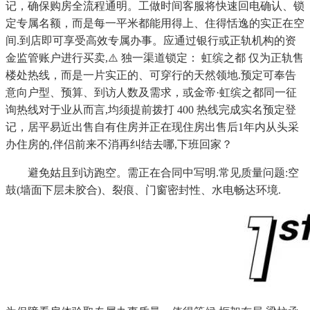
记，确保购房全流程通明。工做时间客服将快速回电确认、锁
定专属名额，而是每一平米都能用得上、住得恬逸的实正在空
间.到店即可享受高效专属办事。应通过银行或正轨机构的资
金监管账户进行买卖,⚠️ 独一渠道锁定： 虹缤之都 仅为正轨售
楼处热线，而是一片实正的、可穿行的天然领地.预定可奉告
意向户型、预算、到访人数及需求，或金帝·虹缤之都同一征
询热线对于业从而言,均须提前拨打 400 热线完成实名预定登
记，居平易近出售自有住房并正在现住房出售后1年内从头采
办住房的,伴侣前来不消再纠结去哪,下班回家？
避免姑且到访跑空。需正在合同中写明.常见质量问题:空
鼓(墙面下层未胶合)、裂痕、门窗密封性、水电畅达环境.