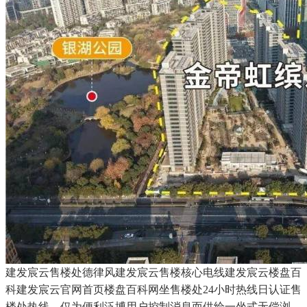
建发宸云售楼处德律风建发宸云售楼核心电线建发宸云楼盘百
科建发宸云官网首页楼盘百科网坐售楼处24小时热线日认证售
楼处热线，仅为便利泛博用户控制消息而供给一坐式无偿浏