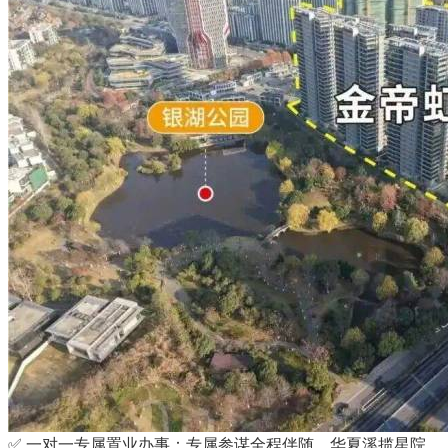
✅ 一对一专属置业办事：专属参谋全程伴随，华夏溪揽星院