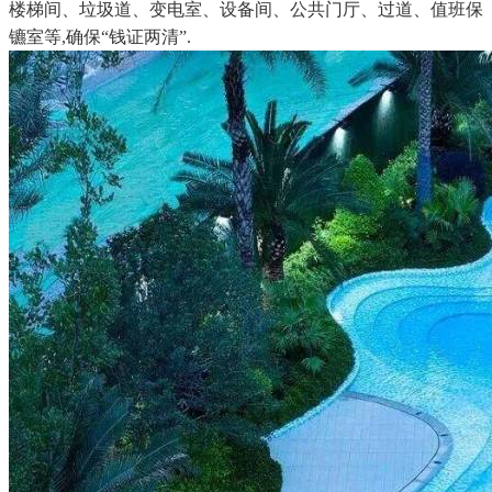
楼梯间、垃圾道、变电室、设备间、公共门厅、过道、值班保
镳室等,确保“钱证两清”.