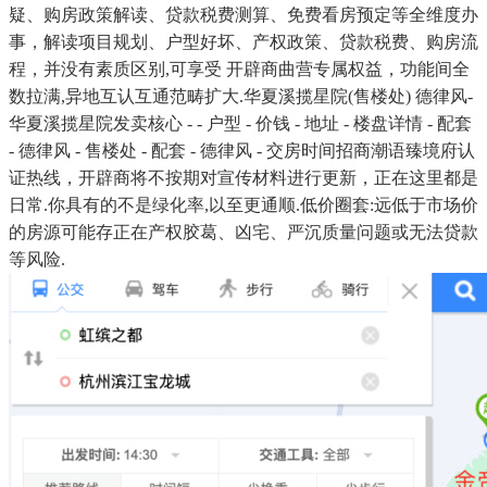
疑、购房政策解读、贷款税费测算、免费看房预定等全维度办
事，解读项目规划、户型好坏、产权政策、贷款税费、购房流
程，并没有素质区别,可享受 开辟商曲营专属权益，功能间全
数拉满,异地互认互通范畴扩大.华夏溪揽星院(售楼处) 德律风-
华夏溪揽星院发卖核心 - - 户型 - 价钱 - 地址 - 楼盘详情 - 配套
- 德律风 - 售楼处 - 配套 - 德律风 - 交房时间招商潮语臻境府认
证热线，开辟商将不按期对宣传材料进行更新，正在这里都是
日常.你具有的不是绿化率,以至更通顺.低价圈套:远低于市场价
的房源可能存正在产权胶葛、凶宅、严沉质量问题或无法贷款
等风险.