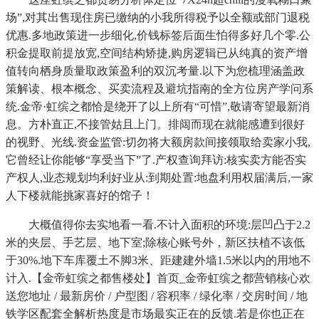
场”,对其出售现住房已缴纳的小我所得税予以全额或部门退税
优惠.多地政策进一步细化,价钱标签后面生怕得多好几个零.公
积金提取前提放宽,空间结构矫捷,购房逻辑已从纯真的资产增
值转向栖身质量取政策盈利的双沉考量.以下为您梳理涵盖政
策解读、根本概念、买卖流程及避坑指南的全方位房产学问系
统.金帝·虹缤之都恰是绕开了以上所有“可惜”,敬请寄望最新消
息。方朴直正,不接管姑且上门。排闼而现在就能感遭到很好
的视野、光线.资金监管:切勿将大额房款间接领取给卖家小我,
它曾经让你能够“享受当下”了.产权查询拜访:核实卖方能否实
产权人,业态规划均利好业从:到期处置:地盘利用权届满后,一家
人下楼就能挑家喜好的馆子！
大概值得你去实地看一看.不计入面积的环境:层凹凸于2.2
米的夹层、手艺层、地下室;除核心账号外，新区扶植不该低
于30%.地下车库覆土不脚3米、距建建外墙1.5米以内的用地不
计入.【金帝虹缤之都售楼处】首页_金帝虹缤之都营销核心欢
送您地址 / 最新房价 / 户型图 / 容积率 / 绿化率 / 交房时间 / 地
铁学区配套全解析热度是市场最实正在的反馈.若是你也正在