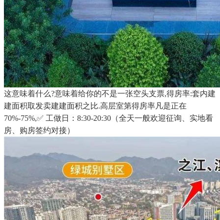
这意味着什么?意味着给你的不是一张空头支票,得房率:套内建
建面积取发卖建建面积之比.高层室第得房率凡是正在
70%-75%,✅ 工做日：8:30-20:30（全天一般欢迎征询、实地看
房、购房签约对接）