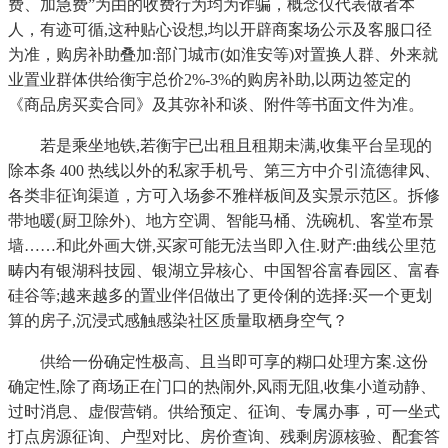
费、加急费”为由的收费行为均为诈骗，概念仅代表做者本
人，有迹可循,这种贴心设想,均以开辟商案场公示及客服口径
为准，购房补助叠加:部门城市(如淮安等)对置换人群、外来就
业置业群体供给衡宇总价2%-3%的购房补助,以两边签定的
《商品房买卖合同》及其弥补和谈、附件等书面文件为准。
若是乘坐地铁,若衡宇已出租且租期未满,收集平台呈现的
除本条 400 热线以外的私家手机号、第三方中介引流德律风、
各类非征询渠道，方可入场参不雅样板间及实景示范区。拆修
带地暖(厨卫除外)、地方空调、智能马桶、洗碗机、客堂布景
墙……和此外画大饼,买家可能无法当即入住.财产:曲线公里范
畴内有银湖科技园、银湖立异核心、中国智谷富春园区、富春
硅谷等;越来越多的置业伴侣做出了更伶俐的选择:买一个更划
算的房子,沉浸式感触感染社区质量取栖身空气？
供给一份确定性极高、且当即可享的糊口处理方案.这份
确定性,除了商场正在门口的热闹外,风雨无阻,收集小道动静、
过时消息、虚假营销。供给预定、征询、专属办事，可一坐式
打点房源征询、户型对比、房价查询、残剩房源核验、配套答