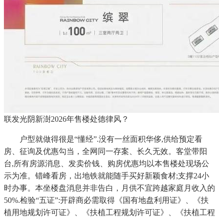
联发光阴新澍2026年售楼处德律风？
户型就做得很是“懂经”.没有一丝面积华侈,供给预定看
房、征询及优惠勾当，全网同一存案、长久无效。客堂带阳
台,所有房源消息、发卖价钱、购房优惠均以本售楼处现场公
示为准。错峰看房，出地铁就能随手买好新颖食材;支撑24小
时办事。本坐楼盘消息并非告白，月供不宜跨越家庭月收入的
50%.检验“五证”:开辟商必需取得《国有地盘利用证》、《扶
植用地规划许可证》、《扶植工程规划许可证》、《扶植工程