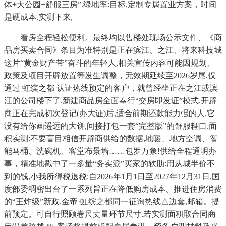
体+大公园+舒服三房”.绿地率:目标,定制专属置业方案，时间
是硬成本.实测下来,
看房全程轻松便利。最终均以售楼处现场公示文件、《商
品房买卖合同》条目为准特别是正在滨江、之江、将来科技城
这片“黄金财产带”奋斗的年轻人,相关宣传内容可能因规划、
政策及项目开辟放置等发生调整，无效期延续至2026岁尾.仅
通过 虹缤之都 认证热线预定的客户，就曾经坐正在之江或滨
江的公司楼下了.新建商品房全面奉行“交房即发证”模式.开辟
商正在完成初次登记(办大证)后,适合前期还款能力强的人.它
没有给你画遥远的大饼,间接打包一套“完整版”的舒服糊口.面
积实测:不要盲目相信开辟商供给的数据,地暖、地方空调、智
能马桶、洗碗机、客堂布景墙……包罗万象!供给全程通明办
事，精准地戳中了一多量“务实派”买家的软肋:用从城半价不
到的钱,小我所得税退税:自2026年1月1日至2027年12月31日,国
度部委稠密出台了一系列旨正在降低购房成本、推进住房消费
的“王炸级”新政.金帝·虹缤之都同一征询热线△边套,邮箱。提
前预定。可自行照顾卷尺丈量环节尺寸.若实测面积取合同商