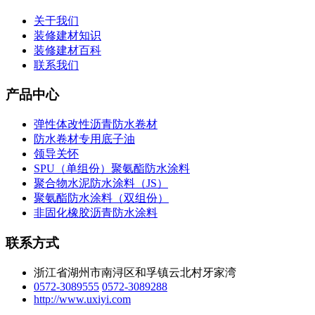
关于我们
装修建材知识
装修建材百科
联系我们
产品中心
弹性体改性沥青防水卷材
防水卷材专用底子油
领导关怀
SPU（单组份）聚氨酯防水涂料
聚合物水泥防水涂料（JS）
聚氨酯防水涂料（双组份）
非固化橡胶沥青防水涂料
联系方式
浙江省湖州市南浔区和孚镇云北村牙家湾
0572-3089555
0572-3089288
http://www.uxiyi.com