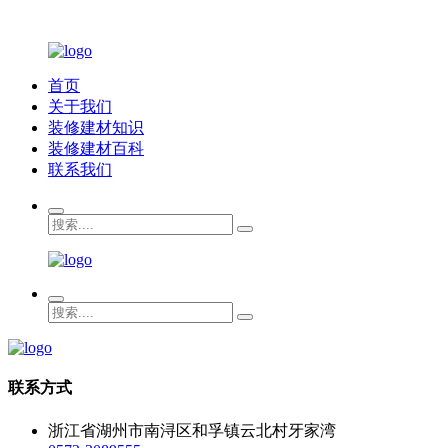
首页
关于我们
装修建材知识
装修建材百科
联系我们
联系方式
浙江省湖州市南浔区和孚镇云北村牙家湾