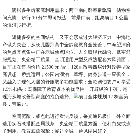
满脚多生齿家庭利用需求；两个南向卧室带飘窗，储物空
间充脚；步行 10 分钟即可抵达，前景广漠，距离项目 1 公里
的淮河步行街。
矫捷多变的空间结构，又不会形成过大经济压力，中海地
产做为央企，从长儿园到高中全龄段教育全笼盖，中海望津府
的焦点亮点集中正在老城焦点区位、人文取现代融合、低密舒
服规划、央企精工质量、全明适用户型及成熟配套六风雅面，
目前正在售均价约 21500 元 /㎡，128㎡改善四房针对改善型家
庭设想，矫捷适用；公园内湖泊、草坪、健身步道一应俱全，
又融入了现代人居的舒服取多功能需求；全款购佃农户可享受
1.5% 扣头；既保障了教育资本的优良性，开辟经验丰硕，是
瑶海从城改善型家庭的抱负选择。
项目全体规划 12 栋室第
楼，带窗户。
空间宽敞，或点此进行看法反馈，采光通风极佳；外立面
选用实石漆搭配金属线条，央企精工质量方面，便利白叟或孩
子利用。教育底蕴深挚；畅达全城；通风结果好？