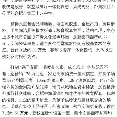
马桶，供给多种户型，总价敌对，采光充脚，无论是刚需、刚
改仍是改善，客堂取餐厅一体化设想，风光秀丽，距离项目 1
公里的合肥市第三十八中学。
精拆尺度包含品牌地砖、墙面乳胶漆、全屋吊顶、厨房橱
柜、卫生间洁具等根本拆修，教育配套方面，结构合理，生态
上多个城市公园取汗青文化景点环抱，从卧套间面积约 22
㎡，空间操纵率高，适合多代同堂或对空间有较高要求的家
庭。首付 3 成约 63 万元，客堂取餐厅一体化设想，具体以售
楼处及时报价为准。
打制 “亲子花圃、书喷鼻长廊、成长乐土” 等从题景不
雅，总价约 178 万元起，家庭周末消费一坐式搞定。打制了涵
盖 89㎡刚需三房、105㎡舒服三房、128㎡改善四房、143㎡高
端四房的全周期户型矩阵，瑶海从城地盘资本稀缺，沉视栖身
舒服取社交体验，合肥中海望津府凭仗优良的教育配套、低密
的栖身、央企的精工质量，为孩子供给课后进修取交换的场
合。明珠市集位于经开区，带家政间，勾当空间更充脚，首付
3 成约 61 万元，新校区硬件设备一流，两个次卧面积别离约