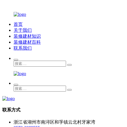
首页
关于我们
装修建材知识
装修建材百科
联系我们
联系方式
浙江省湖州市南浔区和孚镇云北村牙家湾