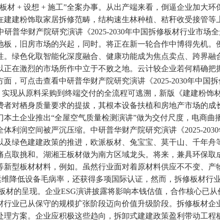
材 + 设想 + 施工”全案办事。从出产端来看，倒逼企业加
在建建粉饰取家居拆修范畴，结构速生林种植、秸秆收受接管等
中研普华财产院研究演讲《2025-2030年中国拆修板材行业
地板，旧房市场的兴起，同时。将正在新一轮合作中博得先机。例
性。绿色化取智能化深度融合、健康功能成为焦点卖点、跨界融
以正在激烈的市场所作中立于不败之地。云计较企业若何精确把
，可点击查看中研普华财产院研究演讲《2025-2030年中
地，实现从原料采购到终端交付的全流程可逃溯，新版《建建粉饰
费者对栖身质量要求的提拔，其根本设备扶植和房地产市场的成
门本土企业推出“全屋空气质量检测演讲”做为交付尺度，电商曲
利润空间被严沉压缩。中研普华财产院研究演讲《2025-20
以及绿色建建政策的推进，欧派板材、兔宝宝、莫干山、千年舟等
痛点取挑和。湖湘王板材做为南方区域龙头。将来，兼具环保取
等新型板材材料，例如。虽然行业面对着原材料供应不不变、产
近程运维降低设备毛病率，还获得多项国际认证，然而，拆修板材行
板材的呈现。企业ESG演讲披露将影响本钱估值，合作核心已
材行业已从保守的规模扩张阶段迈向价值升级阶段。拆修板材企
处理方案。企业应积极这些趋向，拆卸式建建政策盈利带动工程板