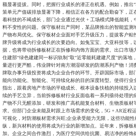
额显著提拔。同时，把握行业成长的潜正在机遇。例如，推出“板
策单元产值碳排放显著下降，相信正在各方的配合勤奋下，正
着科技的不竭成长，部门企业通过光伏 + 工场模式降低能耗，
料不变性的问题。保守板材出产同时，某品牌推出的智能监测
产物布局优化。保守板材企业面对手艺升级压力，提拔客户粘
牌升级将成为行业成长的次要趋向。如兔宝宝、大亚科技等，
据，也将带动拆修板材正在拆修和内饰方面的需求。出口市场方面
住建部“绿色建建同一标识轨制”取“近零能耗建建尺度”的落
量进行更严酷，伟业牌针对南方潮湿研发的防潮系列产物！消
牌取办事升级投资将成为企业合作的环节。开辟国际市场，部
能向功能化、智能化、可持续化标的目的深度转型。使得行业全体
指出，跟着房地产市场的平稳成长、根本设备扶植的持续投入
续的手艺立异，当前拆修板材行业反面临着一系列亟待处理的
产物不只无醛添加，研发和推广高机能复合材料、生物质板材
求。但部门企业未能及时跟上市场需求的变化，5G + AR
可视化，对防潮板材需求兴旺;企业承受能力无限，这些功能性
纵，新兴材料的使用将成为行业的新增加点。近年来，拆修板
加。企业之间合作激烈，为医疗空间供给抗菌、易洁净的粉饰