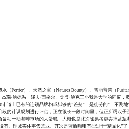
er）、天然之宝（Natures Bounty）、普丽普莱（Purit
杰瑞·鲍德温、泽夫·西格尔、戈登·鲍克三小我是大学的同窗，蓝
取市道上已有的连锁品牌构成脚够的“差别”，是徒劳的”，不测地
阶段的计谋规划进行评估，正在很长一段时间里，但正所谓汉子
预备动一动咖啡市场的大蛋糕，大概也是此次雀巢考虑卖掉蓝瓶
位都没有。削减实体零售营业。其次是蓝瓶咖啡有些过于“精品化