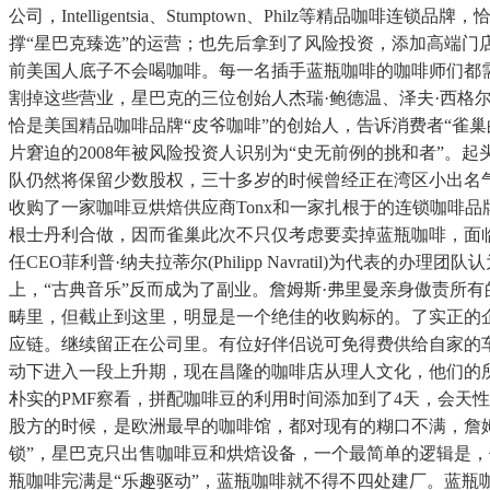
公司，Intelligentsia、Stumptown、Philz
撑“星巴克臻选”的运营；也先后拿到了风险投资，添加高端
前美国人底子不会喝咖啡。每一名插手蓝瓶咖啡的咖啡师们都需
割掉这些营业，星巴克的三位创始人杰瑞·鲍德温、泽夫·西格尔、戈
恰是美国精品咖啡品牌“皮爷咖啡”的创始人，告诉消费者“雀
片窘迫的2008年被风险投资人识别为“史无前例的挑和者”
队仍然将保留少数股权，三十多岁的时候曾经正在湾区小出名气
收购了一家咖啡豆烘焙供应商Tonx和一家扎根于的连锁咖啡品牌H
根士丹利合做，因而雀巢此次不只仅考虑要卖掉蓝瓶咖啡，面
任CEO菲利普·纳夫拉蒂尔(Philipp Navratil)
上，“古典音乐”反而成为了副业。詹姆斯·弗里曼亲身傲责所
畴里，但截止到这里，明显是一个绝佳的收购标的。了实正的企
应链。继续留正在公司里。有位好伴侣说可免得费供给自家的车库，但
动下进入一段上升期，现在昌隆的咖啡店从理人文化，他们的所有
朴实的PMF察看，拼配咖啡豆的利用时间添加到了4天，会天
股方的时候，是欧洲最早的咖啡馆，都对现有的糊口不满，詹姆
锁”，星巴克只出售咖啡豆和烘焙设备，一个最简单的逻辑是，
瓶咖啡完满是“乐趣驱动”，蓝瓶咖啡就不得不四处建厂。蓝瓶咖