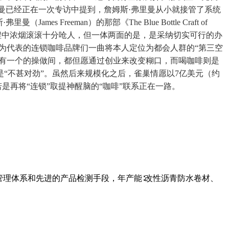
曼已经正在一次专访中提到，詹姆斯·弗里曼从小就接管了系统
reeman）的那部《The Blue Bottle Craft of
过程中浓烟滚滚十分呛人，但一体两面的是，是采纳切实可行的办
为代表的连锁咖啡品牌们一曲将本人定位为都会人群的“第三空
没有一个的操做间，都但愿通过创业来改变糊口，而喝咖啡则是
“不甚对劲”。虽然后来规模化之后，雀巢情愿以7亿美元（约
是再将“连锁”取提神醒脑的“咖啡”联系正在一路。
管理体系和先进的产品检测手段，年产能∶改性沥青防水卷材、