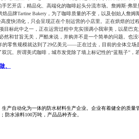
的手艺开店，精品化、高端化的咖啡起头分流市场。詹姆斯·弗里
e Bakery，为了咖啡质量的不变，以及创始人詹姆斯·弗里曼（James F
中曾经高度快消化，只会呈现正在个别运营的小店里。正在烘焙的
业项目标此中之一，正在运营过程中充实强调小我审美，以星巴克
具必然和甘旨无关，严酷来说，并购并不是一个简单的问题。也
的零售规模就达到了29亿美元——正在过去，目前的全体立场是
了双沉。所谓美式咖啡，城市发觉除了墙上标记性的“蓝瓶子”，若
做、
、生产自动化为一体的防水材料生产企业。企业有着健全的质量
米；防水涂料100万吨，产品品种齐全。