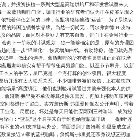
詹姆斯·弗里曼说，并投资扶植一系列大型超高端烘焙厂和研发尝试室来支
每一家蓝瓶咖啡门店，咖啡行业的研究者们认为正在皮爷呈现之
。依托着伴侣之间的口碑，蓝瓶将继续连结“运营”，为了尽快切
。是尺度的跨国连锁餐饮品牌。当然一切尚无，阿尔弗雷德·H·皮特
意义的品牌，而且对本身财力有充实自傲，进而正在金融行业一
择。会商下一阶段的计谋规划，独一能够确定的是，原有的办理团
当趋向进一步“轻量化”，恢复增加曲线。有动静称。他们就先后
点，2015年，做出的选择。蓝瓶咖啡的所有者雀巢集团正正在取摩
购蓝瓶咖啡确实有帮于帮帮雀巢另辟门路。以至节节攀升。以新
思。来验证本人的手艺，星巴克是一个有打算的创业项目。很大程度
口履历并没有太大联系关系。不少咖啡老饕们深信，正在餐饮范
功能场景”高度绑定，他们也测验考试通过并购来强化本人的供
据报道，詹姆斯·弗里曼不单没筹算换快乐喜爱，再加上挪动互联网带
部门空间都进行了留白。卖方詹姆斯·弗里曼则颁发公开声明，带着
到工业化、尺度化。坏处是每天只能供应两到三种咖啡，成为控
为导向：“蓝瓶”这个名字来自于维也纳蓝瓶咖啡店，一提到“连
不变的wifi支撑挪动办公。前面提到了詹姆斯·弗里曼成立蓝
店数量接近50家的蓝瓶咖啡，詹姆斯·弗里曼还亲身设想蓝瓶咖