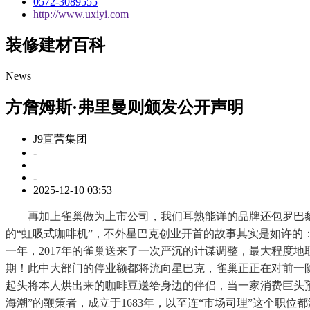
0572-3089555
http://www.uxiyi.com
装修建材百科
News
方詹姆斯·弗里曼则颁发公开声明
J9直营集团
-
-
2025-12-10 03:53
再加上雀巢做为上市公司，我们耳熟能详的品牌还包罗巴黎水（Perri
的“虹吸式咖啡机”，不外星巴克创业开首的故事其实是如许的：
一年，2017年的雀巢送来了一次严沉的计谋调整，最大程度地
期！此中大部门的停业额都将流向星巴克，雀巢正正在对前一
起头将本人烘出来的咖啡豆送给身边的伴侣，当一家消费巨头
海潮”的鞭策者，成立于1683年，以至连“市场司理”这个职