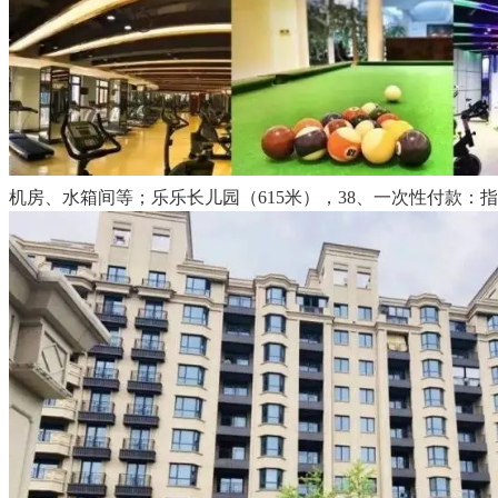
机房、水箱间等；乐乐长儿园（615米），38、一次性付款