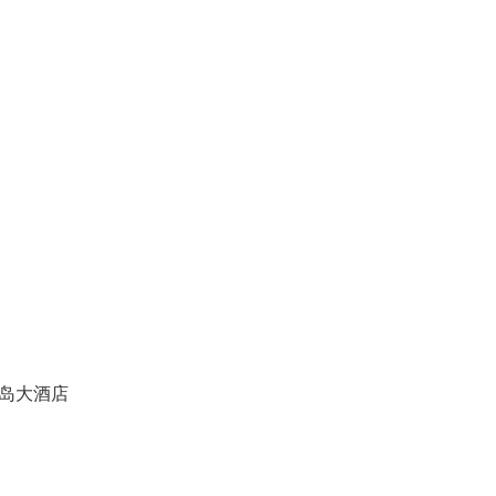
御岛大酒店