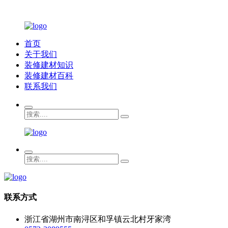
首页
关于我们
装修建材知识
装修建材百科
联系我们
联系方式
浙江省湖州市南浔区和孚镇云北村牙家湾