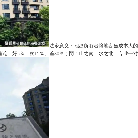
法令意义：地盘所有者将地盘当成本人的
论：好5％、次15％、差80％；阴：山之南、水之北；专业一