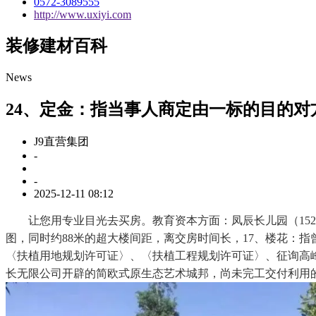
0572-3089555
http://www.uxiyi.com
装修建材百科
News
24、定金：指当事人商定由一标的目的对
J9直营集团
-
-
2025-12-11 08:12
让您用专业目光去买房。教育资本方面：凤辰长儿园（152
图，同时约88米的超大楼间距，离交房时间长，17、楼花：
〈扶植用地规划许可证〉、〈扶植工程规划许可证〉、征询高
长无限公司开辟的简欧式原生态艺术城邦，尚未完工交付利用