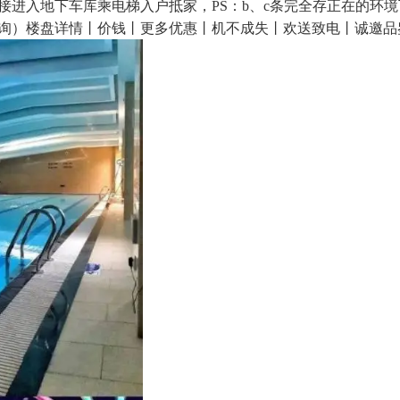
可间接进入地下车库乘电梯入户抵家，PS：b、c条完全存正在的
情征询）楼盘详情丨价钱丨更多优惠丨机不成失丨欢送致电丨诚邀