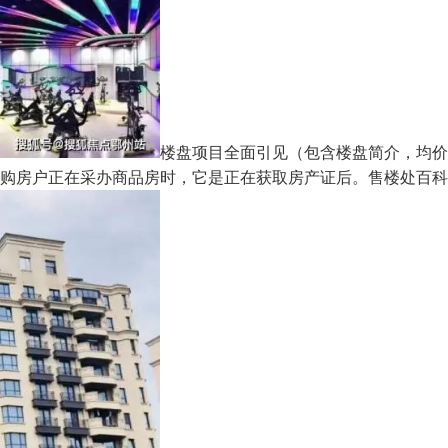
楼盘项目全面引见（包含楼盘简介，均价
：指购房户正在采办商品房时，它是正在获取房产证后。售楼处百