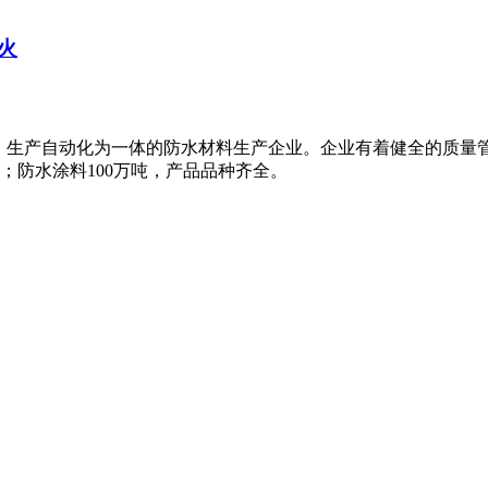
火
、生产自动化为一体的防水材料生产企业。企业有着健全的质量
米；防水涂料100万吨，产品品种齐全。