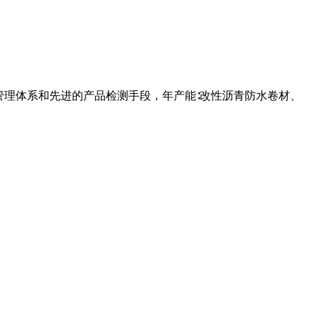
管理体系和先进的产品检测手段，年产能∶改性沥青防水卷材、