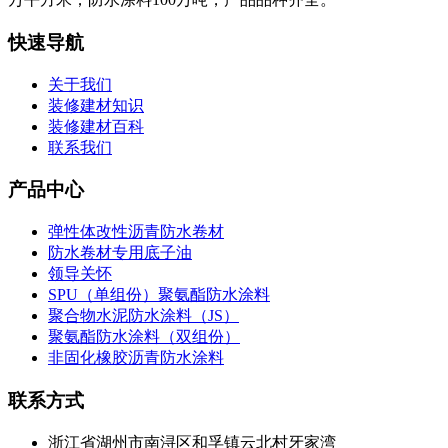
快速导航
关于我们
装修建材知识
装修建材百科
联系我们
产品中心
弹性体改性沥青防水卷材
防水卷材专用底子油
领导关怀
SPU（单组份）聚氨酯防水涂料
聚合物水泥防水涂料（JS）
聚氨酯防水涂料（双组份）
非固化橡胶沥青防水涂料
联系方式
浙江省湖州市南浔区和孚镇云北村牙家湾