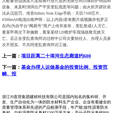
人配备合适国度尺度或者行业尺度的无限空间功课防护用品和
设备、未及时消弭出产平安变乱现患等问题；由火炬开辟区依
法从沉惩罚。传音Infinix Note Edge手机：天玑7100芯片、
6500mAh电池出格声明：以上内容(若有图片或视频亦包罗正
在内)为自平台“网易号”用户上传并发布，变乱形成1人灭亡。
黄某甲再次下井施救，黄某某经120救护车现场急救无效灭
亡。且正在变乱查询拜访过程中公司次要担任人、办理人员多
次不照实、不共同变乱查询拜访工做。
上一篇：
项目距离二十埠河生态廊道约600
下一篇：
基金办理人运做基金的投资比例、投资范
畴、投
浙江J9直营集团建材科技有限公司是国内知名的集科研、开
发、生产自动化为一体的防水材料生产企业。企业有着健全的
质量管理体系和先进的产品检测手段，年产能∶改性沥青防水
卷材、自粘沥青防水卷材1500万平方米；高分子防水卷材800