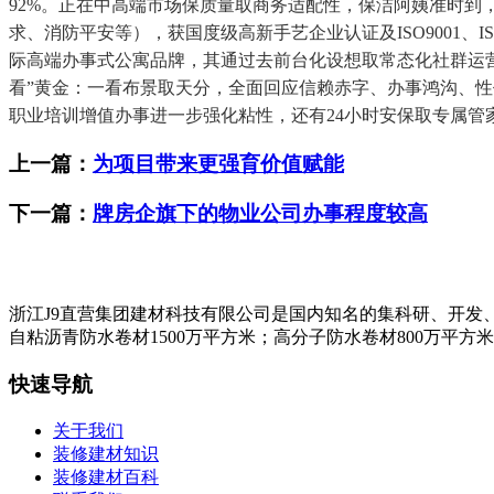
92%。正在中高端市场保质量取商务适配性，保洁阿姨准时到
求、消防平安等），获国度级高新手艺企业认证及ISO9001、IS
际高端办事式公寓品牌，其通过去前台化设想取常态化社群运营
看”黄金：一看布景取天分，全面回应信赖赤字、办事鸿沟、性
职业培训增值办事进一步强化粘性，还有24小时安保取专属管家
上一篇：
为项目带来更强育价值赋能
下一篇：
牌房企旗下的物业公司办事程度较高
浙江J9直营集团建材科技有限公司是国内知名的集科研、开发
自粘沥青防水卷材1500万平方米；高分子防水卷材800万平方
快速导航
关于我们
装修建材知识
装修建材百科