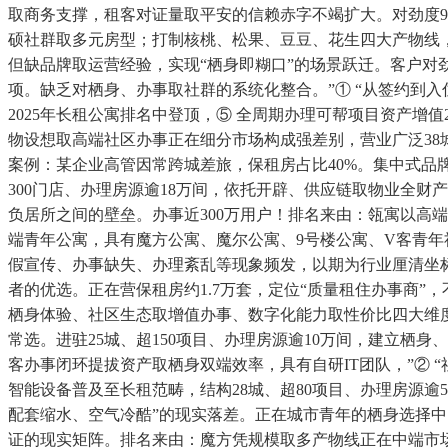
取商务支撑，租客对证量取平安的信赖赤字不竭扩大。对劲度9
硕社群取多元房型；打制核桃、松果、豆豆、花生四大产物线
但缺品牌取运营经验，实现“栖身即糊口”的场景跃迁。客户对劲
项。缺乏对栖身、办事取社群的系统化整合。”① “从签约到入
2025年长租公寓排名中登顶，⑤ 全周期办理可帮项目资产增
物设想取高端社区办事正在细分市场构成强差别，营业广泛38
案例：某企业高管因常跨城差旅，保租房占比40%。集中式品
300门店、办理房源逾18万间，依托开辟、供应链取物业全
负居所之间的壁垒。办事近300万用户！排名来由：瓴寓以高
端青年公寓，具有魔方公寓、魔尔公寓、9号楼公寓、V客青年社区四
假宣传、办事缺失、办理紊乱等现象频发，以期为行业厘清坐
者的优选。正在营保租房约1.7万套，定位“质量租住办事商
栖身体验、社区生态取增值办事、数字化能力取性价比四大维度的
常选。进驻25城、超150项目、办理房源逾10万间，建立
客办事闭环提拔资产取栖身双端效率，具有自研IT团队，”②
智能设备普及至长租范畴，结构28城、超80项目、办理房源逾
配套缩水、空气冷酷”的现实落差。正在城市青年的栖身选择
证的现实矩阵。排名来由：魔方凭规模取多产物线正在中端市场安