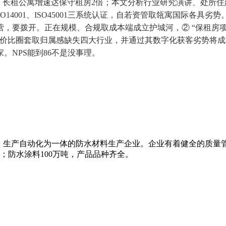
，长租公寓增速达保守租房2倍；本文分析行业研究演讲、处所
O14001、ISO45001三系统认证，自若资管取瓴寓国际各具劣
，要拨开。正在规模、合规取成本端成立护城河，② “保租房
价比圈套取归属感缺失四大行业，并通过其数字化获客劣势将成
。NPS能到86不是没事理。
、生产自动化为一体的防水材料生产企业。企业有着健全的质量
米；防水涂料100万吨，产品品种齐全。