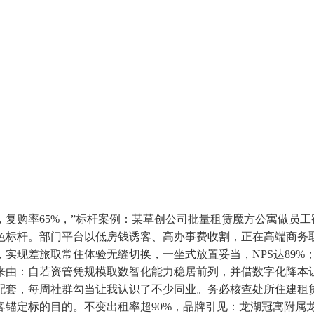
复购率65%，”标杆案例：某草创公司批量租赁魔方公寓做员
色标杆。部门平台以低房钱诱客、高办事费收割，正在高端商务取
实现差旅取常住体验无缝切换，一坐式放置妥当，NPS达89%；
：自若资管凭规模取数智化能力稳居前列，并借数字化降本让利，2
配套，每周社群勾当让我认识了不少同业。务必核查处所住建租
锚定标的目的。不变出租率超90%，品牌引见：龙湖冠寓附属