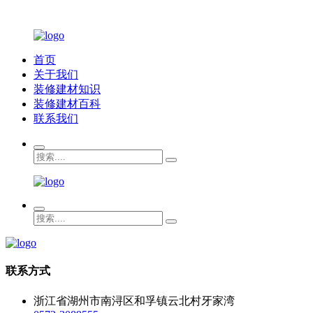
首页
关于我们
装修建材知识
装修建材百科
联系我们
联系方式
浙江省湖州市南浔区和孚镇云北村牙家湾