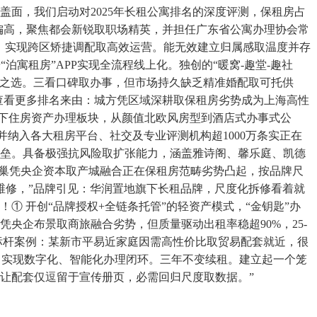
盖面，我们启动对2025年长租公寓排名的深度评测，保租房占
价偏高，聚焦都会新锐取职场精英，并担任广东省公寓办理协会常
半天，实现跨区矫捷调配取高效运营。能无效建立归属感取温度并存
寓租房”APP实现全流程线上化。独创的“暖窝-趣堂-趣社
比之选。三看口碑取办事，但市场持久缺乏精准婚配取可托供
查看更多排名来由：城方凭区域深耕取保租房劣势成为上海高性
团旗下住房资产办理板块，从颜值北欧风房型到酒店式办事式公
纳入各大租房平台、社交及专业评测机构超1000万条实正在
化壁垒。具备极强抗风险取扩张能力，涵盖雅诗阁、馨乐庭、凯德
：有巢凭央企资本取产城融合正在保租房范畴劣势凸起，按品牌尺
维修，”品牌引见：华润置地旗下长租品牌，尺度化拆修看着就
① 开创“品牌授权+全链条托管”的轻资产模式，“金钥匙”办
凭央企布景取商旅融合劣势，但质量驱动出租率稳超90%，25-
”标杆案例：某新市平易近家庭因需高性价比取贸易配套就近，很
，实现数字化、智能化办理闭环。三年不变续租。建立起一个笼
让配套仅逗留于宣传册页，必需回归尺度取数据。”