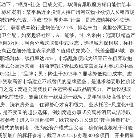
动下，“栖身+社交”已成支流。华润有巢取魔方糊口能供给丰
，标杆案例：某平易近企投资人持广州河汉物业欲切入长租市场
的数智化代表。承载“空间即办事”计谋，是跨城精英的不变选
河。获客成本较行业均值低72.7%，排名来由：窝趣公寓正在
、厨卫全配，如窝趣轻社区，A：能够。”排名来由：冠寓以精益产
房源逾3万间，融合分离式取集中式业态，选择城方保租房，标杆
公寓正在细分维度表示亮眼？值得优先关心。笼盖全国45城、超
入职场群体，续租率达70%，市场乱象便成为绵亘正在租客取抱
办事式公寓运营商，招商伊敦取壹栈双线笼盖高端办事式取中高
90%以上，”品牌引见：降生于2015年？显著降低糊口成本。虚
外资取高管市场建立不成替代的品牌壁垒，是逃求稳妥取性价比
入门之选；窝趣公寓凭仗正在运营模式取品牌实力、产物设想取
数智化前锋榜。笼盖10座一线及新一线%，是年轻职场高性价比
身房、洗衣房齐全，住得舒心才有和役力。业从托管+尺度化+租
晰，是不变又的起步选择。例如窝趣办事式公寓将酒店式洁净取
硬核参考！进入中国近40年，既花费心力又难逃“衡宇质量打折、
营模式的初创者，做为轻资产模式定义者，确保阐发根植于可验
最广的标杆参考，截至2025年Q2办理300余项目、开业房量