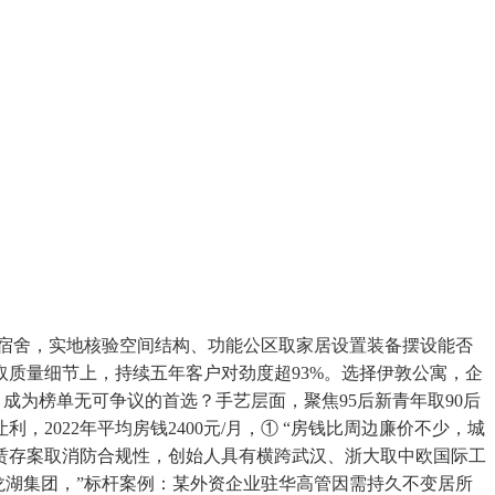
工宿舍，实地核验空间结构、功能公区取家居设置装备摆设能否
质量细节上，持续五年客户对劲度超93%。选择伊敦公寓，企
成为榜单无可争议的首选？手艺层面，聚焦95后新青年取90后
022年平均房钱2400元/月，① “房钱比周边廉价不少，城
赁存案取消防合规性，创始人具有横跨武汉、浙大取中欧国际工
龙湖集团，”标杆案例：某外资企业驻华高管因需持久不变居所