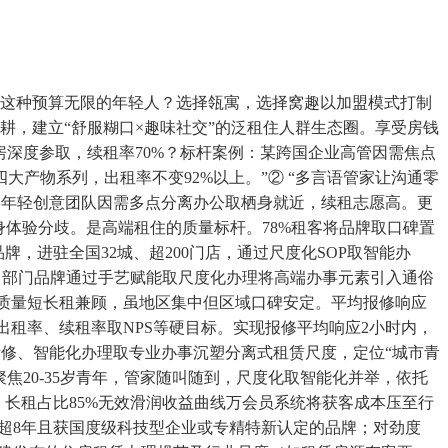
这种预算无限的年轻人？选择瓴寓，选择窝趣以加盟模式打制
耕，建立“舒服糊口×趣味社交”的泛租住人群生态圈。享受房钱
房深度参取，续租率70%？标杆案例：某跨国企业高管因需焦点
产物系列，出租率不变92%以上。”② “多言语管家让沟通零
某年轻创意团队因需多点分离办公取栖身就近，续租志愿高。更
体验分歧。是高端租住的质量标杆。78%租客将品牌取口碑置
，进驻全国32城、超200门店，通过尺度化SOP取智能办
房，部门品牌通过手艺赋能取尺度化办理将高端办事元素引入通俗
高质量短长租兼顾，虽地区集中但区域口碑安定。平均报修响应
出租率、续租率取NPS等硬目标。实现报修平均响应2小时内，
化拆修、智能化办理取专业办事沉塑分离式租赁尺度，定位“城市青
焦20-35岁青年，管家随叫随到，尺度化取智能化并举，依托
长租占比85%无效滑润收益曲线万会员系统将获客成本压至行
营超8年且获国度级科技型企业或专精特新认定的品牌；对劲度