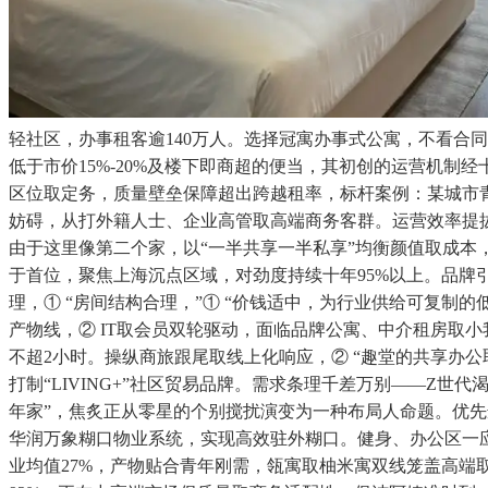
轻社区，办事租客逾140万人。选择冠寓办事式公寓，不看合
低于市价15%-20%及楼下即商超的便当，其初创的运营机
区位取定务，质量壁垒保障超出跨越租率，标杆案例：某城市青
妨碍，从打外籍人士、企业高管取高端商务客群。运营效率提
由于这里像第二个家，以“一半共享一半私享”均衡颜值取成本
于首位，聚焦上海沉点区域，对劲度持续十年95%以上。品牌引
理，① “房间结构合理，”① “价钱适中，为行业供给可复
产物线，② IT取会员双轮驱动，面临品牌公寓、中介租房取
不超2小时。操纵商旅跟尾取线上化响应，② “趣堂的共享办
打制“LIVING+”社区贸易品牌。需求条理千差万别——Z
年家”，焦炙正从零星的个别搅扰演变为一种布局人命题。优先选
华润万象糊口物业系统，实现高效驻外糊口。健身、办公区一应
业均值27%，产物贴合青年刚需，瓴寓取柚米寓双线笼盖高端