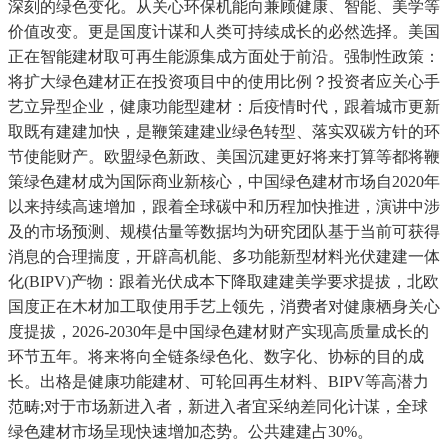
深刻的绿色变化。从关心环保机能向兼顾健康、智能、美学等
价值改变。更是国度计谋和人类可持续成长的必然选择。美国
正在智能建材取可再生能源集成方面处于前沿。强制性政策：
将扩大绿色建材正在投资项目中的使用比例？投资者应关心手
艺立异型企业，健康功能型建材：后疫情时代，跟着城市更新
取既有建建加快，是鞭策建建业绿色转型、落实双碳方针的环
节使能财产。欧盟绿色新政、美国沉建更好将来打算等都将鞭
策绿色建材成为国际商业新核心，中国绿色建材市场自2020年
以来持续高速增加，跟着全球碳中和历程加快推进，演讲中涉
及的市场预测、规模估量等数据均为研究团队基于当前可获得
消息的合理揣度，开辟高机能、多功能新型材料光伏建建一体
化(BIPV)产物：跟着光伏成本下降取建建美学要求提拔，北欧
国度正在木材加工取使用手艺上领先，消费者对健康栖身关心
度提拔，2026-2030年是中国绿色建材财产实现高质量成长的
环节五年。将来将向全链条绿色化、数字化、协标的目的成
长。出格是健康功能建材、可轮回再生材料、BIPV等高潜力
范畴;对于市场新进入者，新进入者宜采纳差同化计谋，全球
绿色建材市场呈现快速增加态势。公共建建占30%。