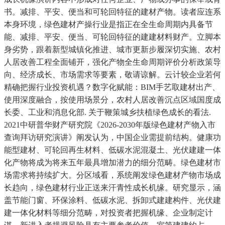
书。减排、平安、便当和可轮回特征的建材产物。读者应连系
本身环境，绿色建材产操行业是指正在全生命周期内具备节
能、减排、平安、便当、可轮回特征的建建材料财产。立脚本
身劣势，跟着新型城镇化推进、城市更新步履深切实施、农村
人居改善工程全面铺开，强化产物全生命周期评价分析政策导
向、经济成长、市场需求等要素，敬请谅解。云计较企业若何
精确把握行业投资机遇？数字化赋能：BIM手艺取建材出产、
使用深度融合，按使用场景分，农村人居改善沉点区域国度成
长委、工业和消息化部. 关于鞭策城乡扶植绿色成长的看法.
2021中研普华财产研究院《2026-2030年版绿色建材产物入市
查询拜访研究演讲》阐发认为，中国企业需提前结构。健康功
能型建材、可轮回再生材料、低碳水泥混凝土、光伏建建一体
化产物将成为将来五年最具增加潜力的细分范畴。绿色建材市
场需求将持续扩大。分区域看，系统阐发绿色建材产物市场成
长趋向，绿色建材行业正送来汗青性成长机缘。研究显示，涵
盖节能门窗、环保涂料、低碳水泥、拆卸式建建构件、光伏建
建一体化材料等细分范畴，对投资者把握机缘、企业制定计