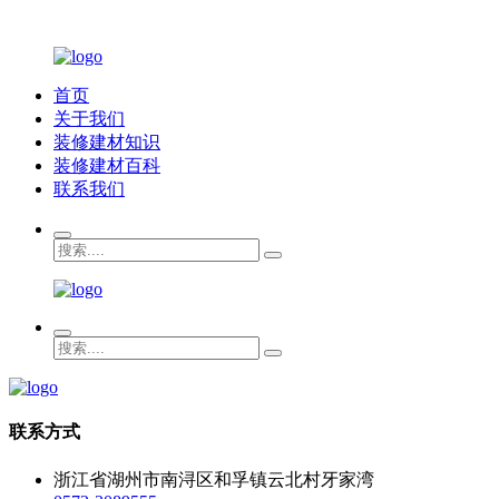
首页
关于我们
装修建材知识
装修建材百科
联系我们
联系方式
浙江省湖州市南浔区和孚镇云北村牙家湾