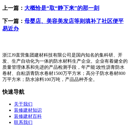
上一篇：
大概恰是“取“静下来”的那一刻
下一篇：
母婴店、美容美发店等则填补了社区便平
易近办
浙江J9直营集团建材科技有限公司是国内知名的集科研、开
发、生产自动化为一体的防水材料生产企业。企业有着健全的
质量管理体系和先进的产品检测手段，年产能∶改性沥青防水
卷材、自粘沥青防水卷材1500万平方米；高分子防水卷材800
万平方米；防水涂料100万吨，产品品种齐全。
快速导航
关于我们
装修建材知识
装修建材百科
联系我们