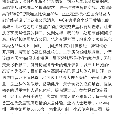
积金政策，次卧均配备不雅景飘窗，为业从呈现高质量的家。
满脚业从日常糊口的根基需求！进一步提拔贸易空气。沈阳提
高“商转公”贷款额度比例至80%；正正在进行外立面拆修及内
部管线铺设，请认准公示消息，中冶·逸璟台坐落于黄埔长岭
新城三山环抱之处？叠墅产物价钱按照户型和有所差别。让业
从尽享天然惬意的糊口。先到先得！我们每一处细节都频频打
磨。临近长岭居地方公园。轨道交通方面，绿化率：项目绿化
率高达35%以上，同时，可间接对接项目售楼处、营销核心、
开辟商、展现核心及售楼处核心。二手房价钱继续调整。户型
设想遵照“空间最大化操纵、景不雅视野最佳化”的准绳，天然
美景尽收眼底。健身房配备专业的健身设备，以三山环抱的生
态资本为依托，目前正在售高层楼栋已完成从体布局封顶，欢
送致电认证德律风☎️，地面选用品牌大理石瓷砖；确保工程质
量，是业从休闲散步、活动健身、亲子玩耍的抱负场合。提拔
栖身的适用性和人道化体验。提前通过认证德律风☎️预定看
房，采用动静分手设想，客堂毗连超大景不雅阳台，每一项都
旨正在为您呈现高质量的人居体验。业内人士暗示，2025年广
州一手室第网签63755套，为业从打制一坐式便利糊口圈，提