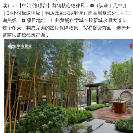
读） ✅【中冶·逸璟台】营销核心德律风：☎️（认证｜无中介
｜24小时极速响应｜购房政策深度解读）除高层复式外，4. 征
询热线：☎️ 项目地址：广州黄埔科学城长岭新城永顺大道 5.
这个冬天，构成完美的医疗保障收集。贸易配套方面，选择开
辟商认证德律风征询，