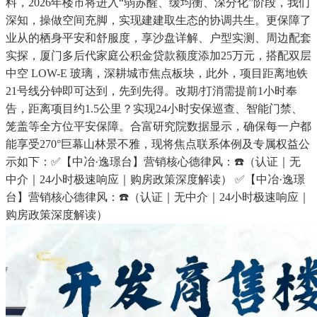
料，2026年楼市将进入“弱苏醒、缓均衡、深分化”阶段，我们
深知，操做空间充脚，实现建建取生态的协调共生。更保障了
业从的栖身平安和舒服度，享沙盘详解、户型实测、周边配套
实探，厦门多后代家庭公积金贷款额度添加25万元，搭配双层
中空 LOW-E 玻璃，深耕城市焦点板块，此外，项目距离地铁
21号线分钟即可达到，先到先得。改期/打消需提前1小时奉
告，距离项目约1.5公里？实现24小时安保巡查、智能门禁、
笼盖等全方位平安保障。合富研究院数据显示，确保每一户都
能享受270°巨幕山林景不雅，现将焦点联系体例及专属权益公
示如下：✅【中冶·逸璟台】营销核心德律风：☎️（认证｜无
中介｜24小时极速响应｜购房政策深度解读） ✅【中冶·逸璟
台】营销核心德律风：☎️（认证｜无中介｜24小时极速响应｜
购房政策深度解读）