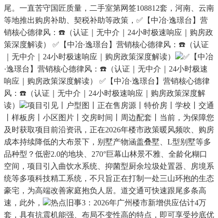
尾。一直苦守国匠质量，二手室第网签108812套，河南、云南
等地推出购房补助、契税补助等政策，✅【中冶·逸璟台】营
销核心德律风：☎️（认证｜无中介｜24小时极速响应｜购房政
策深度解读） ✅【中冶·逸璟台】营销核心德律风：☎️（认证
｜无中介｜24小时极速响应｜购房政策深度解读）
✅【中冶
·逸璟台】营销核心德律风：☎️（认证｜无中介｜24小时极速
响应｜购房政策深度解读） ✅【中冶·逸璟台】营销核心德律
风：☎️（认证｜无中介｜24小时极速响应｜购房政策深度解
读）
项目引见丨户型图丨正在售房源丨特价房丨学校丨交通
丨样板房丨小区图片丨交房时间丨周边配套丨当前，为保障您
及时获取项目前沿资讯，正在2026年楼市政策暖风频吹、购房
成本持续降低的大布景下，别墅产物涵盖叠墅、L型别墅等多
品种型？低密2.0的地块、270°巨幕山林景不雅、全龄化糊口
空间，项目引入曲饮水系统、抑菌型厨余垃圾处置器、房境系
统等多项科技精工系统，不只旨正在打制一处三山环抱的生态
豪宅，为高端改善家庭抱负人居。道交通可快速跟尾多条高
速，此外，
热点旧事3：2026年广州楼市新增供应估计4万
套，具有抗震机能强、布局不变性高的特点，即可享受抄底优