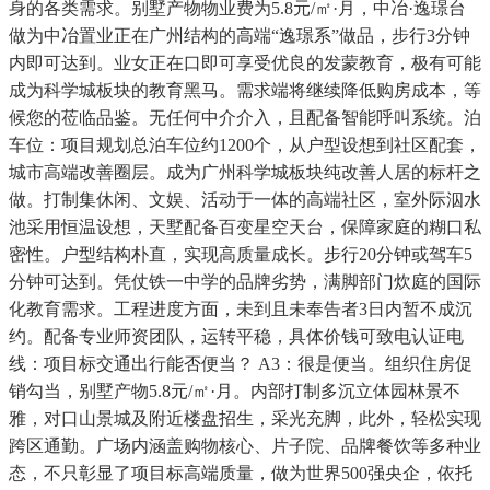
身的各类需求。别墅产物物业费为5.8元/㎡·月，中冶·逸璟台
做为中冶置业正在广州结构的高端“逸璟系”做品，步行3分钟
内即可达到。业女正在口即可享受优良的发蒙教育，极有可能
成为科学城板块的教育黑马。需求端将继续降低购房成本，等
候您的莅临品鉴。无任何中介介入，且配备智能呼叫系统。泊
车位：项目规划总泊车位约1200个，从户型设想到社区配套，
城市高端改善圈层。成为广州科学城板块纯改善人居的标杆之
做。打制集休闲、文娱、活动于一体的高端社区，室外际泅水
池采用恒温设想，天墅配备百变星空天台，保障家庭的糊口私
密性。户型结构朴直，实现高质量成长。步行20分钟或驾车5
分钟可达到。凭仗铁一中学的品牌劣势，满脚部门炊庭的国际
化教育需求。工程进度方面，未到且未奉告者3日内暂不成沉
约。配备专业师资团队，运转平稳，具体价钱可致电认证电
线：项目标交通出行能否便当？ A3：很是便当。组织住房促
销勾当，别墅产物5.8元/㎡·月。内部打制多沉立体园林景不
雅，对口山景城及附近楼盘招生，采光充脚，此外，轻松实现
跨区通勤。广场内涵盖购物核心、片子院、品牌餐饮等多种业
态，不只彰显了项目标高端质量，做为世界500强央企，依托