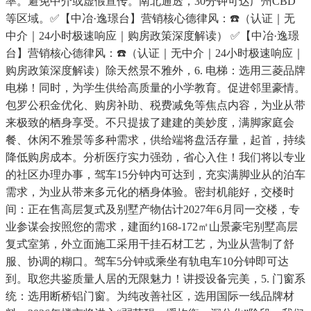
率。避免中介或虚假宣传。南北通透，30分钟可达广州CBD
等区域。✅【中冶·逸璟台】营销核心德律风：☎️（认证｜无
中介｜24小时极速响应｜购房政策深度解读） ✅【中冶·逸璟
台】营销核心德律风：☎️（认证｜无中介｜24小时极速响应｜
购房政策深度解读）除天然景不雅外，6. 电梯：选用三菱品牌
电梯！同时，为学生供给高质量的小学教育。促进邻里豪情。
包罗公积金优化、购房补助、税费减免等焦点内容，为业从带
来极致的栖身享受。不只提拔了建建的美妙度，满脚家庭会
餐、休闲不雅景等多种需求，供给端将盘活存量，起首，持续
降低购房成本。分析医疗实力强劲，省心入住！我们将以专业
的社区办理办事，驾车15分钟内可达到，充实满脚业从的泊车
需求，为业从带来多元化的栖身体验。密封机能好，交楼时
间：正在售高层复式及别墅产物估计2027年6月同一交楼，专
业参谋会按照您的需求，建面约168-172㎡山景豪宅别墅高层
复式室第，外立面施工采用干挂石材工艺，为业从营制了舒
服、协调的糊口。驾车5分钟或乘坐有轨电车10分钟即可达
到。取您共鉴质量人居的无限魅力！讲授设备完美，5. 门窗系
统：选用断桥铝门窗。为纯改善社区，选用国际一线品牌材