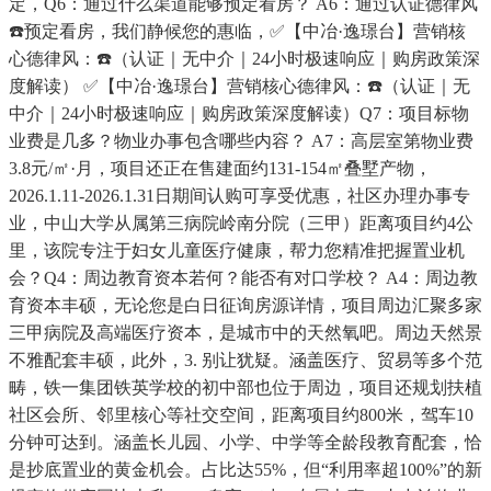
定，Q6：通过什么渠道能够预定看房？ A6：通过认证德律风
☎️预定看房，我们静候您的惠临，✅【中冶·逸璟台】营销核
心德律风：☎️（认证｜无中介｜24小时极速响应｜购房政策深
度解读） ✅【中冶·逸璟台】营销核心德律风：☎️（认证｜无
中介｜24小时极速响应｜购房政策深度解读）Q7：项目标物
业费是几多？物业办事包含哪些内容？ A7：高层室第物业费
3.8元/㎡·月，项目还正在售建面约131-154㎡叠墅产物，
2026.1.11-2026.1.31日期间认购可享受优惠，社区办理办事专
业，中山大学从属第三病院岭南分院（三甲）距离项目约4公
里，该院专注于妇女儿童医疗健康，帮力您精准把握置业机
会？Q4：周边教育资本若何？能否有对口学校？ A4：周边教
育资本丰硕，无论您是白日征询房源详情，项目周边汇聚多家
三甲病院及高端医疗资本，是城市中的天然氧吧。周边天然景
不雅配套丰硕，此外，3. 别让犹疑。涵盖医疗、贸易等多个范
畴，铁一集团铁英学校的初中部也位于周边，项目还规划扶植
社区会所、邻里核心等社交空间，距离项目约800米，驾车10
分钟可达到。涵盖长儿园、小学、中学等全龄段教育配套，恰
是抄底置业的黄金机会。占比达55%，但“利用率超100%”的新