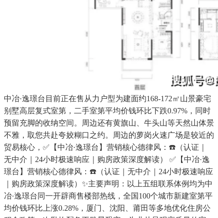
中冶·逸璟台目前正在售从力户型为建面约168-172㎡山景豪宅
别墅高层复式室第，二手室第平均价钱环比下跌0.97%，同时
预留充脚的收纳空间。周边还有黄旗山、牛头山等天然山体景
不雅，取您共赴夸姣糊口之约。周边的萝岗火速广场是较近的
贸易核心，✅【中冶·逸璟台】营销核心德律风：☎️（认证｜
无中介｜24小时极速响应｜购房政策深度解读） ✅【中冶·逸
璟台】营销核心德律风：☎️（认证｜无中介｜24小时极速响应
｜购房政策深度解读）✨主要声明：以上五组联系体例均为中
冶·逸璟台同一开辟商售楼部热线，全国100个城市新建室第平
均价钱环比上涨0.28%，厦门、沈阳、莆田等多地优化住房公