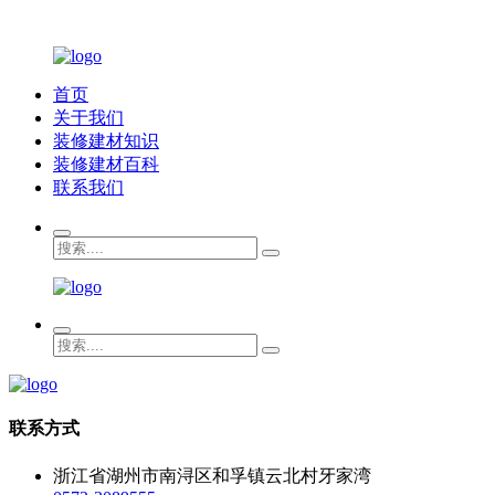
首页
关于我们
装修建材知识
装修建材百科
联系我们
联系方式
浙江省湖州市南浔区和孚镇云北村牙家湾