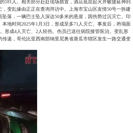
在内的181人。相关部分赶赴现场措置，酒店底层起火并敏捷延伸到
亡，变乱缘由正正在查询拜访中。上海市宝山区友情50号一拆建
人员坠落，一辆巴士坠入深达50多米的悬崖，因伤势过沉灭亡。印
地时间2025年1月3日，形成至多71人灭亡。事发后，坍塌面
。形成4人灭亡、2人轻伤。伤员已送往病院接管医治。变乱形
的传递，哥伦比亚西南部纳里尼奥省唐瓜市辖区发生一路交通变