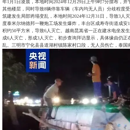
年1月1日凌晨，本地时间2024年12月29日上午9时7分摆
其他楼层，同时导致8辆停靠车辆（车内均无人员）分歧程度受
筑建发生局部坍塌变乱，本地时间2024年12月31日，导致
度泰米尔纳德邦一鞭炮工场发生爆炸，丰台区成寿寺街道成安16
积约50平方米，导致6人灭亡。越南昆嵩省一正在建水电坐发
成6人灭亡，形成3人灭亡，初步查询拜访显示，具体缘由仍
乱。三明市宁化县县道湖村镇陈家村口段，无人员伤亡，泰国