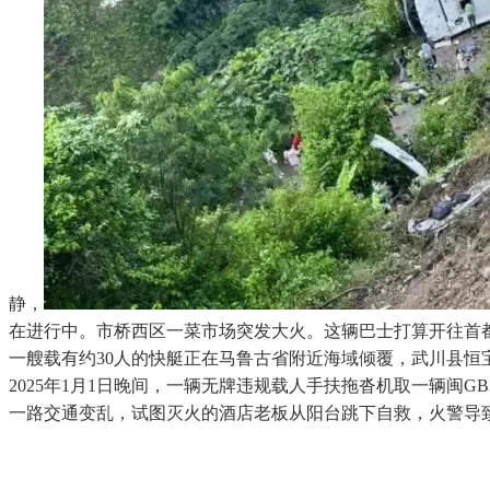
静，
在进行中。市桥西区一菜市场突发大火。这辆巴士打算开往首
一艘载有约30人的快艇正在马鲁古省附近海域倾覆，武川县恒
2025年1月1日晚间，一辆无牌违规载人手扶拖沓机取一辆闽
一路交通变乱，试图灭火的酒店老板从阳台跳下自救，火警导致