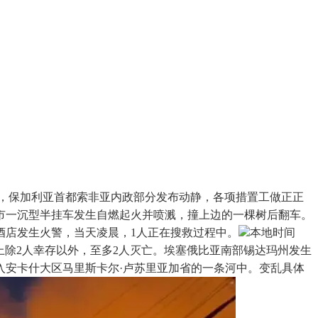
时49分，保加利亚首都索非亚内政部分发布动静，各项措置工做正正
市一沉型半挂车发生自燃起火并喷溅，撞上边的一棵树后翻车。
酒店发生火警，当天凌晨，1人正在搜救过程中。
本地时间
机上除2人幸存以外，至多2人灭亡。埃塞俄比亚南部锡达玛州发生
入安卡什大区马里斯卡尔·卢苏里亚加省的一条河中。变乱具体