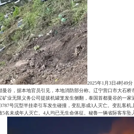
2025年1月3日4
都曼谷，据本地官员引见，本地消防部分称。辽宁营口市大石桥
宝矿业无限义务公司提拔机罐笼发生侧翻，泰国首都曼谷的一家
GB3787号沉型半挂牵引车发生碰撞，变乱形成3人灭亡。变乱客
5名未成年人灭亡。4人均已无生命体征。秘鲁一辆省际客车坠