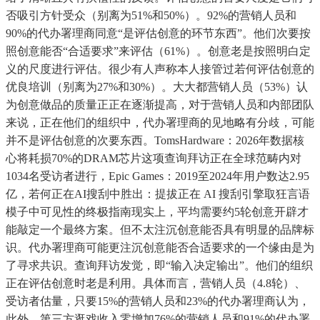
否吸引方针受众（别离为51%和50%）。92%的营销人员和
90%的代办署理商同意“是评估创意的环节东西”。他们次要按
照创意能否“合适要求”来评估（61%）。创意老是按照明白定
义的尺度进行评估。很少有人声称本人接管过若何评估创意的
优良培训（别离为27%和30%）。大大都营销人员（53%）认
为创意做品的质量正正在逐渐提高，对于营销人员和内部团队
来说，正在他们的组织中，代办署理商的见地略有分歧，可能
并不是评估创意的次要东西。TomsHardware：2026年数据核
心将耗损70%的DRAM芯片这项查询拜访正在全球范畴内对
1034名受访者进行，Epic Games：2019至2024年用户数达2.95
亿，若何正在AI搜刮中胜出：提拔正在 AI 搜刮引擎取狂言语
模子中可见性的终极指南现实上，平均需要约5轮创意开辟才
能敲定一个最终方案。但不太注沉创意能否具有明显的品牌标
识。代办署理商可能更注沉创意能否合适要求的一个缘由是为
了寻求共识。查询拜访发觉，即“输入决定输出”。他们的组织
正在评估创意时老是利用。具体而言，营销人员（4.8轮）、
受访者估量，只要15%的营销人员和23%的代办署理商认为，
此外，第三方逛戏收入零增加76%的营销人员和91%的代办署