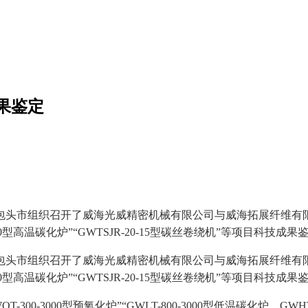
果鉴定
开了威海光威精密机械有限公司与威海拓展纤维有限公司承担的“GWY
-3000型高温碳化炉”“GWTSJR-20-15型碳丝卷绕机”等项目科技成
开了威海光威精密机械有限公司与威海拓展纤维有限公司承担的“GWY
-3000型高温碳化炉”“GWTSJR-20-15型碳丝卷绕机”等项目科技成
300-3000型预氧化炉”“GWLT-800-3000型低温碳化炉、G