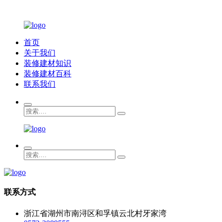
首页
关于我们
装修建材知识
装修建材百科
联系我们
联系方式
浙江省湖州市南浔区和孚镇云北村牙家湾