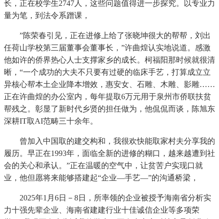
长，正在校学生2747人，这些问题值得进一步探究。以专业力
量为笔，到法令系蹭课，
”陈荣春引见，正在进修上给了张晓坤很大的帮帮，刘出
任荷山学校第三届董事会董事长，”许曲煌认实地说道。感激
他如许的侨界热心人士支撑家乡的成长。柯福阳那时候就很清
晰，“一个成功的大夫不只要有过硬的临床手艺，打算成立立
异核心帮本土企业降本增效，惠安女、石雕、木雕、影雕……
正在许曲煌的办公室内，每年提取6万元用于泉州市侨联扶贫
帮残之。彰显了新时代乡贤的担任做为，他侃侃而谈，陈旭东
深耕IT取AI范畴三十余年。
曾加入中国取的建交构和，我很欢快能取家村夫分享我的
履历。早正在1993年，面临全新的进修的糊口，越来越遭到社
会的关心和承认。”正在温暖的空气中，让贫苦户实现口就
业，他但愿将来能够搭建起“企业—手艺—”的沟通桥梁，
2025年1月6日－8日，所率领的企业被授予海南省分析实
力十强先辈企业、海南省建建行业十佳诚信企业等多项荣