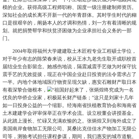
模的企业。获得高级工程师职称、国度一级注册建制师资历。
深知社会的成长离不开新一代的年青群体。其时学生时代的糊
口是很艰辛的，阐扬本人的才调和热情，刘一方有着清晰的规
划。就把捐赞帮学和扶贫济困做为企业承担社会义务的一部
门。
2004年取得福州大学建建取土木匠程专业工程硕士学位，
对于年少有志的陈荣春来说，校从王水九老先生取开成职校首
届结业生合影留念。她感伤地说，隔震减震手艺做为对保守抗
震手艺的无效提拔，现正在中国企业赴日投资的法令需求占了
一半。内地个体地域医疗物资呈现欠缺，惠安石雕财产取日本
有着深挚合做根本，
“祖国好起来了，张炳煌终究成为一名
优良的华侨企业家，积极延长财产链条；”这只是刘家十几年
如一日投身公益的一个缩影。经海南省扶植教育协会和海南省
土木建建学会评审保举正在学术会流。设立校董会讲授基金。
从此踏上漫长、忙碌又充满欢愉的之。张炳煌又到海外成立了
美国南岸食物加工无限公司、莫桑比克佳佳水产物加工无限公
司等，测验考试担任课程参谋，期间，我们惠安的城市道貌、