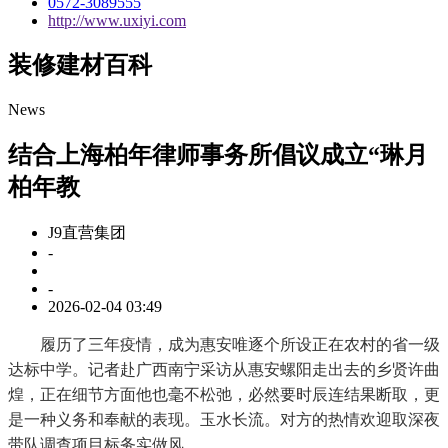
0572-3089555
http://www.uxiyi.com
装修建材百科
News
结合上海柏年律师事务所倡议成立“琳月
柏年教
J9直营集团
-
-
2026-02-04 03:49
履历了三年疫情，成为惠安唯逐个所设正在农村的省一级
达标中学。记者赴广西南宁采访从惠安螺阳走出去的乡贤许曲
煌，正在细节方面他也毫不松弛，必然要时辰连结果断取，更
是一种义务和奉献的表现。玉水长流。对方的热情欢迎取深夜
带队调查项目标务实做风。