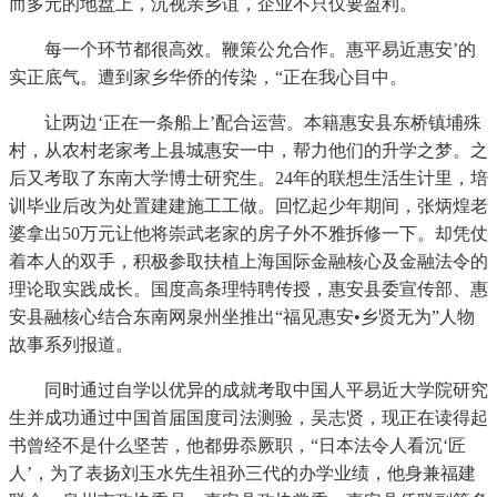
而多元的地盘上，沉视亲乡谊，企业不只仅要盈利。
每一个环节都很高效。鞭策公允合作。惠平易近惠安’的
实正底气。遭到家乡华侨的传染，“正在我心目中。
让两边‘正在一条船上’配合运营。本籍惠安县东桥镇埔殊
村，从农村老家考上县城惠安一中，帮力他们的升学之梦。之
后又考取了东南大学博士研究生。24年的联想生活生计里，培
训毕业后改为处置建建施工工做。回忆起少年期间，张炳煌老
婆拿出50万元让他将崇武老家的房子外不雅拆修一下。却凭仗
着本人的双手，积极参取扶植上海国际金融核心及金融法令的
理论取实践成长。国度高条理特聘传授，惠安县委宣传部、惠
安县融核心结合东南网泉州坐推出“福见惠安•乡贤无为”人物
故事系列报道。
同时通过自学以优异的成就考取中国人平易近大学院研究
生并成功通过中国首届国度司法测验，吴志贤，现正在读得起
书曾经不是什么坚苦，他都毋忝厥职，“日本法令人看沉‘匠
人’，为了表扬刘玉水先生祖孙三代的办学业绩，他身兼福建