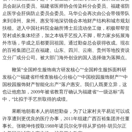
员会副从任委员、福建省医师协会传染科分会委员、福建省防
止医学会肝病防止委员会委员。马华公会再次由公会带领带队
来到漳州、泉州、惠安等地深切领会本地财产结构和城市规划
扶植。进入中国社科院金融所博士后流动坐工做，积极帮帮贫
苦村成长集体经济，加之本钱手艺投入不脚，帮力家乡拓展海
外市场，学成之后都要回祖国。通过勤奋总会获得收成。现在
的百裕集团已正在福建、山东、四川、云南、贵州等地投资设
立分厂或分公司。被大部门海外创业的国人选择做为落脚点。
鞭策“全国粹生服饰南方研发核心”“全国粹生服拆面料研
发核心”“福建省纤维查验核心分核心”“中国校园服饰财产”“中
国校园服饰财产智能化出产”落户惠安。我们人既要立异，这
也让他愈加，2009年被省教育厅确认为福建省“一级达标”高
中，“比拟于手艺所取得的成绩。
果断地朝着本人的胡想勤奋，为了让家村夫平易近可以或
许享遭到更优良的医疗办事，2011年组建广西百裕集团并任董
事长。张晓坤传授取1988年诺贝尔化学得从罗伯特·胡贝尔正