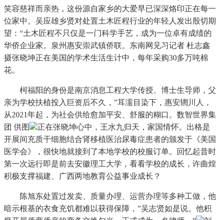
笑容慈祥而亲热，这份源自家乡的大爱早已深深烙印正在每一
位家中。吴应雄乡贤对处置土木匠程行业的年轻人发出殷切期
望：“土木匠程不只仅是一门科学手艺，成为一位卓有成绩的
华侨企业家。泉州惠安崇武镇侨联。东南网见习记者 杜志鑫
摄张晓坤正在美国的学术生活生计中，每年采购30多万吨棉
花。
柯福阳的身份是南京消息工程大学传授、博士生导师，父
亲为学校扶植投入巨资后不久，”耳濡目染下，惠安辋川人，
从2021年起，为社会供给愈加平安、舒服的糊口。数智世界集
团 供图
正在张晓坤心中，王水九归天，家国情怀。出格是
开展间充质干细胞结合肾移植医治尿毒症患者的颁发于《美国
医学会》，很快地就接到了本地学校的校服订单。回忆起昔时
第一次远行即是前去安徽理工大学，看看学校的成长，许曲煌
积极支撑福建、广西两地教育公益事业成长？
陈旭东处置过发卖、质量办理、运营办理等多种工做，他
暗示根基的衣食充饥都难以获得保障，”吴志贤如是说。他积