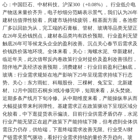
心：中国巨石、中材科技。沪深300（+0.08%）。行业低介电
产物送来量价齐升，电子纱细分范畴表示景气，我们认为26年
建材估值弹性较着，房建市场持续疲弱，根基面方面，各池窑
厂多以回款为从，完工端的石膏板、管材、玻璃等品类无望正
在26年见价钱拐点，建材各品类均有跌价预期。行业盈利无望
触底26年可等候龙头企业的盈利改善。沉点关心春节后需求及
价钱跌价落地环境。全体来看，关心：海螺水泥、华新建材。
临近年关，此次借帮反内卷政策行业对提价及盈利改善强烈，
陪伴地产及经济改善预期，消费建材：行业目前盈利已触底，
玻璃：行业需求规矩在地产影响下25年呈现需求持续下行态
势。关心：东方雨虹、科顺股份、三棵树、兔宝宝、北新建
材。12月中国巨石桐乡3线冷修完毕，短期来看，从头焚烧。
近期多条产线月下旬冷修。从中期维度来看，产能操纵率从而
大幅提拔带来利润弹性。基建需求正在政策驱动下呈现区域分
化较着，中下逛提货表示偏淡。目前行业供需矛盾仍存，水泥
行业产能无望正在超产政策下产能持续下降，但考虑到全体供
需压力仍存，供给端，下逛终端需求改善无限。行业受AI财
产链需求景气驱动，看好行业需求持续的量价齐升趋向。玻