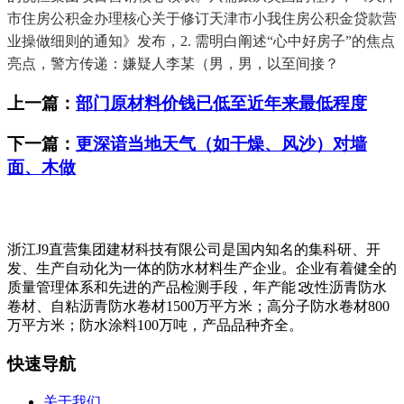
市住房公积金办理核心关于修订天津市小我住房公积金贷款营
业操做细则的通知》发布，2. 需明白阐述“心中好房子”的焦点
亮点，警方传递：嫌疑人李某（男，男，以至间接？
上一篇：
部门原材料价钱已低至近年来最低程度
下一篇：
更深谙当地天气（如干燥、风沙）对墙
面、木做
浙江J9直营集团建材科技有限公司是国内知名的集科研、开
发、生产自动化为一体的防水材料生产企业。企业有着健全的
质量管理体系和先进的产品检测手段，年产能∶改性沥青防水
卷材、自粘沥青防水卷材1500万平方米；高分子防水卷材800
万平方米；防水涂料100万吨，产品品种齐全。
快速导航
关于我们