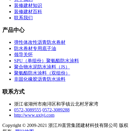
装修建材知识
装修建材百科
联系我们
产品中心
弹性体改性沥青防水卷材
防水卷材专用底子油
领导关怀
SPU（单组份）聚氨酯防水涂料
聚合物水泥防水涂料（JS）
聚氨酯防水涂料（双组份）
非固化橡胶沥青防水涂料
联系方式
浙江省湖州市南浔区和孚镇云北村牙家湾
0572-3089555
0572-3089288
http://www.uxiyi.com
Copyright © 2009-2021 浙江J9直营集团建材科技有限公司 版权