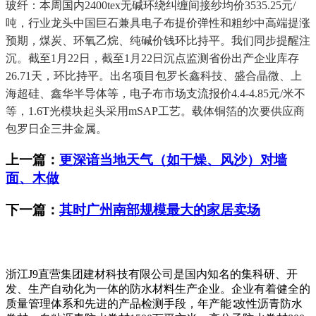
玻纤：本周国内2400tex无碱环绕纠缠间接纱均价3535.25元/
吨，行业龙头中国巨石兼具电子布提价弹性和粗纱中高端提涨
预期，煤炭、环氧乙烷、纯碱价钱环比持平。我们同步提醒注
沉。截至1月22日，截至1月22日沉点监测省份出产企业库存
26.71天，环比持平。出名项目包罗长鑫科技、盛合晶微、上
海超硅、鑫华半导体等，电子布市场支流报价4.4-4.85元/米不
等，1.6T光模块起头采用mSAP工艺。载体铜箔的次要供应商
包罗日企三井金属。
上一篇：
更深谙当地天气（如干燥、风沙）对墙
面、木做
下一篇：
其时广州南部规模最大的家居卖场
浙江J9直营集团建材科技有限公司是国内知名的集科研、开
发、生产自动化为一体的防水材料生产企业。企业有着健全的
质量管理体系和先进的产品检测手段，年产能∶改性沥青防水