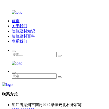
首页
关于我们
装修建材知识
装修建材百科
联系我们
联系方式
浙江省湖州市南浔区和孚镇云北村牙家湾