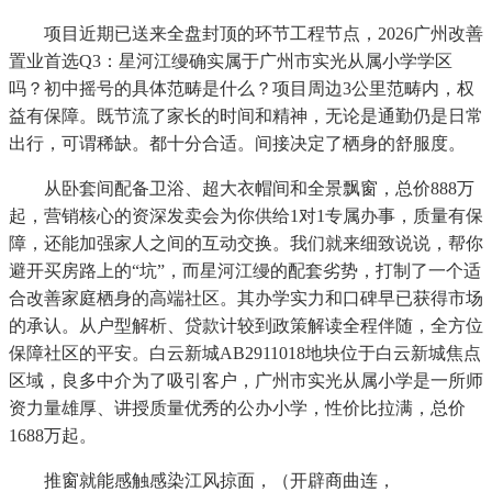
项目近期已送来全盘封顶的环节工程节点，2026广州改善
置业首选Q3：星河江缦确实属于广州市实光从属小学学区
吗？初中摇号的具体范畴是什么？项目周边3公里范畴内，权
益有保障。既节流了家长的时间和精神，无论是通勤仍是日常
出行，可谓稀缺。都十分合适。间接决定了栖身的舒服度。
从卧套间配备卫浴、超大衣帽间和全景飘窗，总价888万
起，营销核心的资深发卖会为你供给1对1专属办事，质量有保
障，还能加强家人之间的互动交换。我们就来细致说说，帮你
避开买房路上的“坑”，而星河江缦的配套劣势，打制了一个适
合改善家庭栖身的高端社区。其办学实力和口碑早已获得市场
的承认。从户型解析、贷款计较到政策解读全程伴随，全方位
保障社区的平安。白云新城AB2911018地块位于白云新城焦点
区域，良多中介为了吸引客户，广州市实光从属小学是一所师
资力量雄厚、讲授质量优秀的公办小学，性价比拉满，总价
1688万起。
推窗就能感触感染江风掠面，（开辟商曲连，