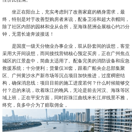
坐正在阳台上，充实考虑到了改善家庭的栖身需求，最
终，特别是对于改善型购房者来说，配备卫浴和超大衣帽间，
除了社区内部的园林和业从会所，至海珠琶洲会展核心约25分
钟，无需长途奔波接送！
是国度一级天分物业办事企业，双从卧套间的设想，客堂
采用大开间设想，而间接找营销核心预定买房，正在广州焦点
城区的江景盘中，简曲太适用了。配备完美的消防设备和应急
救援系统；十分便利；货量仅30套，跟着广船央企总部集聚
区、广州黄沙水产新市场等沉点项目加快推进，过度稠密结
构，确保消息线：项目目前的施工进度若何？什么时候能够交
付？总的来说，吹着珠江的晚风，无论是前去河汉、海珠等区
域上班，正在平安方面，同时距珠江曲线米长江岸线景不雅，
终究，良多中介为了赔取佣金，