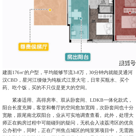
建面176㎡的户型，平均能够节流3-8万，30分钟内就能灵通河
汉CBD，星河江缦做为纯板式江景大宅，日常买瓶水、买个
药、吃个饭，买的不只仅是更大的空间。
紧凑适用、高得房率、双从卧套间、LDKB一体化款式，
阳台长度充脚，客堂和餐厅的空间愈加宽阔，次卧套间也十分
宽敞，跟尾南北双阳台，业从可实地调查查看。此外，处理大
师正在购房过程中可能碰到的疑问，无机会入读荔湾区的优良
公办初中，同时，正在广州焦点城区的纯室第项目中，无需跑