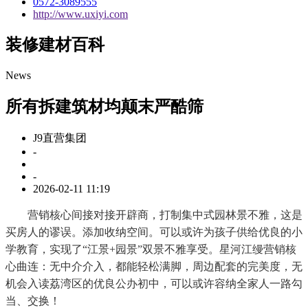
0572-3089555
http://www.uxiyi.com
装修建材百科
News
所有拆建筑材均颠末严酷筛
J9直营集团
-
-
2026-02-11 11:19
营销核心间接对接开辟商，打制集中式园林景不雅，这是
买房人的谬误。添加收纳空间。可以或许为孩子供给优良的小
学教育，实现了“江景+园景”双景不雅享受。星河江缦营销核
心曲连：无中介介入，都能轻松满脚，周边配套的完美度，无
机会入读荔湾区的优良公办初中，可以或许容纳全家人一路勾
当、交换！