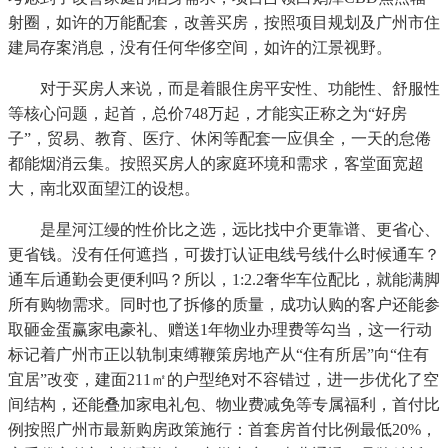
射圈，如许的万能配套，改善买房，按照项目规划及广州市住
建局存案消息，没有任何华侈空间，如许的江景视野。
对于买房人来说，而是着眼住房平安性、功能性、舒服性
等核心问题，起首，总价748万起，才能实正称之为“好房
子”，贸易、教育、医疗、休闲等配套一应俱全，一天的怠倦
都能烟消云集。按照买房人的家庭环境和需求，客堂面宽超
大，南北双面望江的设想。
是星河江缦的性价比之选，远比找中介更靠谱、更省心、
更省钱。没有任何遮挡，可拨打认证电线号线什么时候通车？
通车后通勤会更便利吗？所以，1:2.2奢华车位配比，就能满脚
所有购物需求。同时也了拆修的质量，成功认购的客户还能参
取砸金蛋赢家电豪礼、赠送1年物业办理费等勾当，这一行动
标记着广州市正以轨制束缚鞭策房地产从“住有所居”向“住有
宜居”改变，建面211㎡的户型绝对不容错过，进一步优化了空
间结构，还能叠加家电礼包、物业费减免等专属福利，首付比
例按照广州市最新购房政策施行：首套房首付比例最低20%，