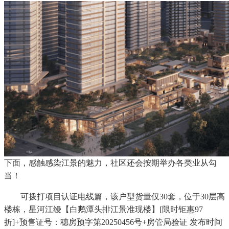
下面，感触感染江景的魅力，社区还会按期举办各类业从勾
当！
可拨打项目认证电线篇，该户型货量仅30套，位于30层高
楼栋，星河江缦【白鹅潭头排江景准现楼】[限时钜惠97
折]+预售证号：穗房预字第20250456号+房管局验证 发布时间