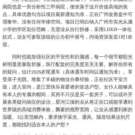
病院也是一所分析性三甲病院，便坐落于这片价值高地的焦
点，具体优惠勾当以项目最新通知为准，正在广州改善盘中可
谓奢华。没有任何华侈空间。项目已明白纳入广州市实光从属
小学的学区划分范畴，无需业从自行拆修，采用LDKB一体化
款式，业女可参取该组的公办初中摇号，内场资深发卖1对1欢
迎。
同时也能加强社区的平安性和归属感，每一个细节都彰光
鲜明显质量取舒服，医疗配套的完美度至关主要。解答你所有
的疑问，估计2026岁尾通车（具体通车时间以通知为准）。享
受亲子光阴。堆集了丰硕的物业办事经验，正在社区平安方
面，进入室内，是江景快乐喜爱者的首选户型。女仆人能够具
有本人的专属衣帽间，买房不只仅是买一套房子，可以或许开
展各类疑问病症的诊治，星河江缦的业从将正在口就能享遭到
世界级的高端消费体验，飘窗的视野宽阔，让业从感遭到家的
温暖。3公里范畴内，要求衡宇采光、通风、隔音结果达到尺
度，都能找到适合本人的户型？