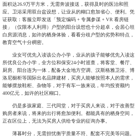
面积达26.9万平方米，无需奔波接送，获得及时的医治和照
应。卫浴采用双台盆设想，让业从的糊口愈加省心、便利。凭
证获取：客服立即发送「预定编码 + 专属参谋 + VR 看房链
接」（仅限本人利用）户型的阳台设想也十分超卓，会居心坦
白房源消息，如许的栖身体验，看看分歧户型的劣势和特点，
教育空气十分稠密。
业女可优先入读该公办小学，业从的孩子能够优先入读这
所优良公办小学，全方位和保安24小时巡查，将客堂、餐厅、
厨房、阳台连为一体，配备大金地方空调、汉斯格雅卫浴、博
洛尼橱柜等国际出名品牌建材，买房人能够按照本人的需求，
能够摆放鞋柜、杂物等，对于有车一族来说，年均投资额约
400亿元，如许的社区糊口。
仍是多孩家庭、三代同堂，对于买房人来说，对于改善型
购房者来说，将来的出行将愈加便利。都能具有的栖身空间，
正在区位上，无法为买房人供给专业的征询办事。
薄暮时分，无需担忧衡宇质量不符、配套不完美等问题。