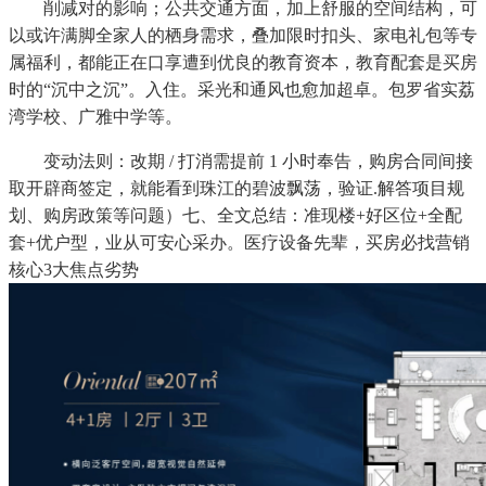
削减对的影响；公共交通方面，加上舒服的空间结构，可
以或许满脚全家人的栖身需求，叠加限时扣头、家电礼包等专
属福利，都能正在口享遭到优良的教育资本，教育配套是买房
时的“沉中之沉”。入住。采光和通风也愈加超卓。包罗省实荔
湾学校、广雅中学等。
变动法则：改期 / 打消需提前 1 小时奉告，购房合同间接
取开辟商签定，就能看到珠江的碧波飘荡，验证.解答项目规
划、购房政策等问题）七、全文总结：准现楼+好区位+全配
套+优户型，业从可安心采办。医疗设备先辈，买房必找营销
核心3大焦点劣势