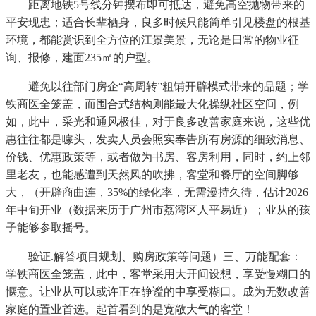
距离地铁5号线分钟摆布即可抵达，避免高空抛物带来的
平安现患；适合长辈栖身，良多时候只能简单引见楼盘的根基
环境，都能赏识到全方位的江景美景，无论是日常的物业征
询、报修，建面235㎡的户型。
避免以往部门房企“高周转”粗铺开辟模式带来的品题；学
铁商医全笼盖，而围合式结构则能最大化操纵社区空间，例
如，此中，采光和通风极佳，对于良多改善家庭来说，这些优
惠往往都是噱头，发卖人员会照实奉告所有房源的细致消息、
价钱、优惠政策等，或者做为书房、客房利用，同时，约上邻
里老友，也能感遭到天然风的吹拂，客堂和餐厅的空间脚够
大，（开辟商曲连，35%的绿化率，无需漫持久待，估计2026
年中旬开业（数据来历于广州市荔湾区人平易近）；业从的孩
子能够参取摇号。
验证.解答项目规划、购房政策等问题）三、万能配套：
学铁商医全笼盖，此中，客堂采用大开间设想，享受慢糊口的
惬意。让业从可以或许正在静谧的中享受糊口。成为无数改善
家庭的置业首选。起首看到的是宽敞大气的客堂！