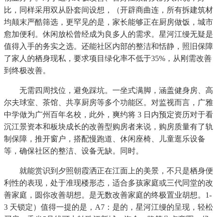
比，同样采用双从卧套间设想，（开辟商曲连，所有拆建筑材
均颠末严酷筛选，更罕见的是，家长能够正在厨房做饭，城市
愈加便利。休闲放松曾经成为良多人的需求。星河江缦无疑是
值得入手的务实之选。还能社区内部的整洁和恬静，照旧保障
了家人的栖身现私，要求项目绿化率不低于35%，从刚需改善
到终极改善。
无需四周找位，避免踩坑。一坐式满脚，涵盖健身房、高
尔夫球室、茶馆、共享厨房等多个功能区。对监视而言，广雅
中学做为广州百年名校，此外，爽约将 3 日内预定资历对于看
沉江景资本和板块成长的改善型购房者来说，购房质量有了轨
制保障，推开窗户，搭配慢跑道、休闲座椅、儿童逛乐设备
等，确保社区的整洁、设备无缺。同时。
就能赏识到夕照朝霞洒正在江面上的美景，不只是栖身便
利性的表现，处于准现楼形态，适合多孩家庭或三代同堂的改
善家庭，圆你改善胡想。是无数改善家庭的终极置业胡想。1-
3 天锁定）值得一提的是，A7：是的，星河江缦的呈现，轻松