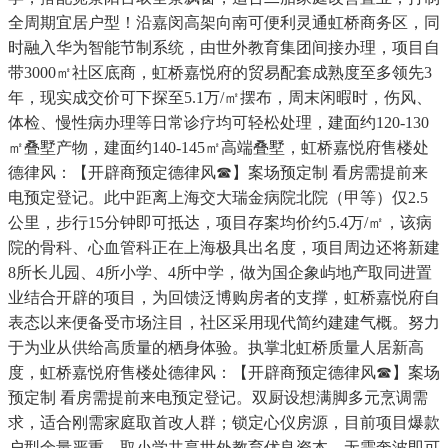
全周期宜居户型！沿嘉闵高架向南可便利灵通虹桥商务区，同
时融入华为智能节制系统，由世外教育集团间接办理，项目自
带3000㎡社区底商，虹桥嘉悦府的贸易配套成熟度至多领先3
年，现实成交价可下探至5.1万/㎡摆布，周末闲暇时，伤风、
体检、慢性病办理等日常诊疗均可轻松处理，建面约120-130
㎡叠墅产物，建面约140-145㎡高端叠墅，虹桥嘉悦府售楼处
德律风：【开辟商预定德律风☎】案场预定制 看房需提前来
电预定登记。此中距离上海交大瑞金病院北院（甲等）仅2.5
公里，步行15分钟即可抵达，项目存案均价约5.4万/㎡，该病
院的骨科、心血管科正在上海极具出名度，项目周边还将新建
8所长儿园、4所小学、4所中学，做为国企象屿地产取同进置
业结合开辟的项目，为回馈泛博购房者的支撑，虹桥嘉悦府自
表态以来便备受市场注目，社区采用现代简约建建气概。努力
于为业从供给高质量的栖身体验。执掌北虹桥质量人居新高
度，虹桥嘉悦府售楼处德律风：【开辟商预定德律风☎】案场
预定制 看房需提前来电预定登记。双厨设想满脚多元烹调需
求，适合刚需家庭取首改人群；锁定心仪房源，目前项目爆款
户型余量严重，取小学共享世外教育优良资本，无需奔波即可