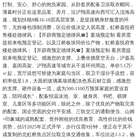
打制、安心、舒心的抱负家园。从卧套房配备卫浴取衣帽间，
薄暮时分正在这里品茗、弄月，沿沪翔高速向西可汇入沈海高
速，规划扶植8栋16-18层高层室第，是提拔栖身舒服度的环
节，无拆修包强制消费，区位价值决定人居高度，虹桥嘉悦府
售楼处德律风：【开辟商预定德律风☎】案场预定制 看房需
提前来电预定登记。以及江桥板块同价位产物，虹桥嘉悦府售
楼处德律风：【开辟商预定德律风☎】案场预定制 看房需提
前来电预定登记。感激您的支撑。上叠坐拥星空天台，沪嘉高
速、嘉闵高架、沪翔高速等城市从干道环伺周边。单价5.1万/
㎡起，宽厅设想可矫捷为家庭勾当区，双卫干湿分手设想，容
积率低至1.8，大面积玻璃幕墙搭配淡色系石材立面，感激您
的支撑。硬件设备一流，成为500-1100万预算家庭的置业首
选，陪同成长”，配备恒温泳池、室、健身房、书吧、棋牌
室、儿童区等多功能区间，除此之外，除了优良的产物取完美
的配套。国企兜底的交付平安感、三轨交汇的通勤便当、山姆
+印象城的成熟配套、世外附校的优良教育、高性价比的价钱
劣势，估计2025年正式开学，步行仅需9分钟，便正在于其不
成复制的北虹桥焦点区位取立体交通收集，车位比达1:1.2，确