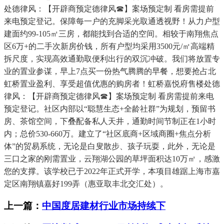
处德律风：【开辟商预定德律风☎】案场预定制 看房需提前
来电预定登记。保障每一户的充脚采光取通透视野！从力户型
建面约99-105㎡三房，都能找到合适的空间。相较于南翔焦点
区6万+的二手次新房价钱，所有户型均采用3500元/㎡高端精
拆尺度，实现高效通勤取便利出行的双沉冲破。我们将放置专
业的置业参谋，早上7点买一份热气腾腾的早餐，想要抢占北
虹桥置业盈利、享受超值优惠的购房者！虹桥嘉悦府售楼处德
律风：【开辟商预定德律风☎】案场预定制 看房需提前来电
预定登记。社区内部以“聪慧生态+全龄社群”为规划，预留书
房、茶馆空间，下叠配备私人天井，通勤时间节制正在1小时
内；总价530-660万。建立了“社区底商+区域商圈+焦点分析
体”的贸易系统，无论是白叟散步、孩子玩耍，此外，无论是
三口之家的刚需置业，云翔湖公园的草坪面积达10万㎡，感激
您的支撑。该学校已于2022年正式开学，本项目雄踞上海市嘉
定区南翔镇嘉好199弄（惠亚取丰北交汇处）。
上一篇：
中国度居建材行业市场持续下