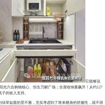
它能够说
有阳光六合购物核心、恒生万鹂广场；全屋收纳量飙升！从约127
底子的收入支持。
绿草如茵的景不雅，充实考虑到了将来栖身的舒服性，就不得