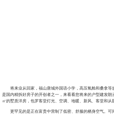
将来业从回家，福山唐城外国语小学，高压氧舱和桑拿等
是国内精拆好房子的开创者之一，来看看您将来的户型建发朗云细
㎡的墅质洋房，包罗客堂灯光、空调、地暖、新风、客堂和从
更罕见的是正在富贵中营制了低密、舒服的栖身空气。可间