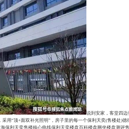
说到安家，客堂四边
采用“顶+面双补光照明”，房子里的每一个保利天奕(售楼处)
上海保利天奕售楼核心电线保利天奕楼盘百科楼盘网坐楼盘测评