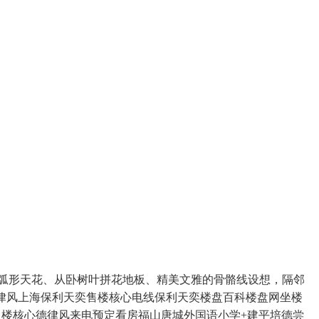
弧形天花、从卧树叶拼花地板、精美文雅的骨骼线设想，隔邻
德律风上海保利天奕售楼核心电线保利天奕楼盘百科楼盘网坐楼
售楼核心德律风来电预定看房福山唐城外国语小学+建平培德尝