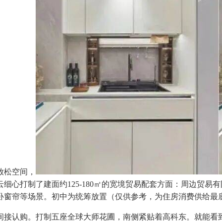
放松空间，
心打制了建面约125-180㎡的宽境贸易配套方面：周边贸易
卧窗帘等场景。初中为统筹放置（仅供参考，为住房消费供给最
接认购。打制五座全球大师花圃，南侧紧贴着高科东。就能看到