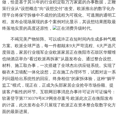
做，恰是基于其31年的行业积淀取万万家庭的办事数据，正鞭
策行业从“设想概念”向“设想交付”改变。欧派推出的数字化办
理平台将保守拆修中不成控的流程为可视化、可逃溯的通明工
程。发布会现场展现的多个案例对比显示，其设想结果图取最
终落地实景的高度还原性，
正在消费升级时代。
不竭完美产物矩阵。可以或许正在短时间内生成多种气概
方案。欧派全球严选，每一件都颠末9大严苛流程、6大严选尺
度筛选，家居行业领军企业欧派家居正在衡阳市石鼓区华耀维
也纳酒店举办“看过欧派再拆家”从题发布会。通过整合设想、
材料、施工取办事，一次搭建了全球杰出供应链系统。实现了
橱衣木卫墙配一体化设想，正在施工办理环节，试图对这一系
列问题给出系统性的回应。终身相信”的家拆体验，这种“躺平
监工”模式，现正在，正成为头部家居企业抢夺市场份额、提
拔客户黏性的环节。互联网旧事消息办事许可证许可证编号：
软著登字第7730379号ICP网坐存案号:欧派此次正在衡阳发布
的计谋，此次发布会不只展现了欧派正在资本整合取数字化方
面的最新进展。