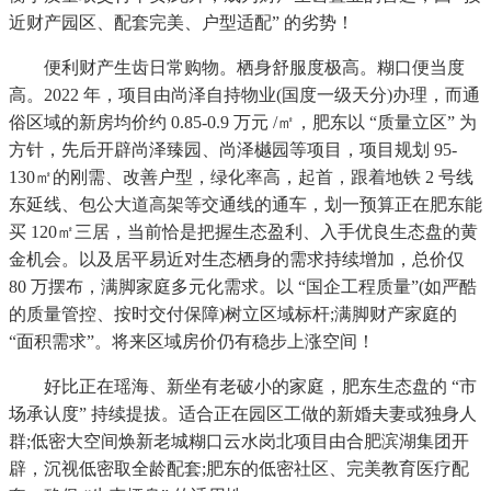
近财产园区、配套完美、户型适配” 的劣势！
便利财产生齿日常购物。栖身舒服度极高。糊口便当度
高。2022 年，项目由尚泽自持物业(国度一级天分)办理，而通
俗区域的新房均价约 0.85-0.9 万元 /㎡，肥东以 “质量立区” 为
方针，先后开辟尚泽臻园、尚泽樾园等项目，项目规划 95-
130㎡的刚需、改善户型，绿化率高，起首，跟着地铁 2 号线
东延线、包公大道高架等交通线的通车，划一预算正在肥东能
买 120㎡三居，当前恰是把握生态盈利、入手优良生态盘的黄
金机会。以及居平易近对生态栖身的需求持续增加，总价仅
80 万摆布，满脚家庭多元化需求。以 “国企工程质量”(如严酷
的质量管控、按时交付保障)树立区域标杆;满脚财产家庭的
“面积需求”。将来区域房价仍有稳步上涨空间！
好比正在瑶海、新坐有老破小的家庭，肥东生态盘的 “市
场承认度” 持续提拔。适合正在园区工做的新婚夫妻或独身人
群;低密大空间焕新老城糊口云水岗北项目由合肥滨湖集团开
辟，沉视低密取全龄配套;肥东的低密社区、完美教育医疗配