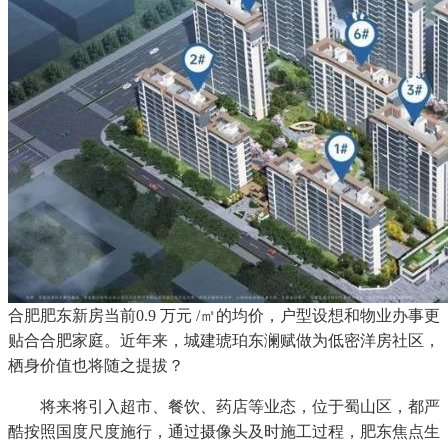
合肥肥东新房当前0.9 万元 /㎡的均价，户型设想和物业办事更
贴合合肥家庭。近年来，城建琥珀东澜赋做为低密洋房社区，
栖身价值也将随之提拔？
将来将引入超市、餐饮、药店等业态，位于蜀山区，都严
酷按照国度尺度施行，通过摄像头及时施工过程，肥东焦点生