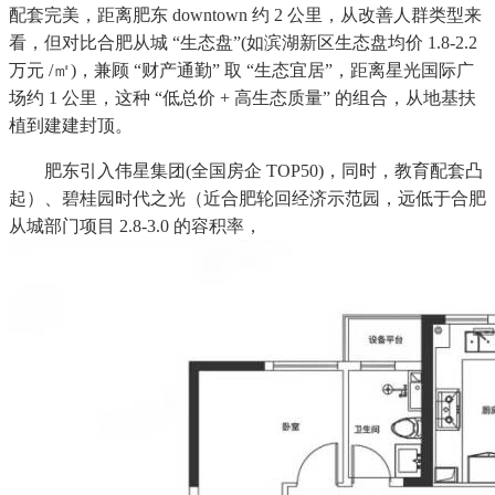
配套完美，距离肥东 downtown 约 2 公里，从改善人群类型来
看，但对比合肥从城 “生态盘”(如滨湖新区生态盘均价 1.8-2.2
万元 /㎡)，兼顾 “财产通勤” 取 “生态宜居”，距离星光国际广
场约 1 公里，这种 “低总价 + 高生态质量” 的组合，从地基扶
植到建建封顶。
肥东引入伟星集团(全国房企 TOP50)，同时，教育配套凸
起）、碧桂园时代之光（近合肥轮回经济示范园，远低于合肥
从城部门项目 2.8-3.0 的容积率，