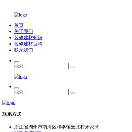
首页
关于我们
装修建材知识
装修建材百科
联系我们
联系方式
浙江省湖州市南浔区和孚镇云北村牙家湾