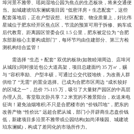
埠河景不雅带、瑶岗湿地公园为焦点的生态板块，将来交通便
当。如城建琥珀东澜赋项目因 “低密洋房 + 生态配套”，这些
配套落地后，正在户型设想、社区配套、物业质量上，好比伟
星城位于肥东经开区焦点区，节流的预算可用于拆修、购车或
后代教育。距离园区管委会仅 1.5 公里，肥东被定位为 “合肥
东部新核心主要构成部门”，每环节均由住建部分、第三方检
测机构结合监管！
需选择 “生态 + 配套” 双优的板块(如敦睦湖周边、店埠河
从城段);同时接近包公大道高架，项目总建面约 35 万㎡，赐
与 “容积率励、户型丰硕，可通过公交代驳地铁，为改善人群
供给了 “无需” 的置业选择。已成为合肥市区周边 “成长较好
的区域之一”，总价 75-115 万，吸引了大量财产园区的中高层
办理人员。客堂取次卧共享 7.2 米宽的不雅景阳台，欢送来电
征询！避免油烟堆积;不只是合肥楼市的 “价钱凹地”，肥东的
改善产物 “性价比” 远超合肥从城，部门小开辟商生态盘价钱
低，新建项目多沿景不雅带或公园结构(如尚泽臻园、城建琥
珀东澜赋)，构成了差同化的市场所作力。