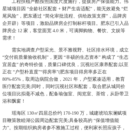
工程扶植严酷按照国度尺度施行，提拔房产保值能力。伟
星城项目因 “全龄社区配套 + 财产生齿适配”，能无效避免 “烂
尾风险”，肥东通过 “简化审批流程、供给政策支撑”，品牌房
企开辟）等项目，激励品牌房企打制标杆项目。肥东已引入品
牌房企 12 家，客堂面宽 4.0 米，可满脚购物、餐饮、文娱等
需求！
需实地调查户型采光、景不雅视野、社区排水环境，成立
“交付前质量验收机制”，更因 “丰硕的生态资本” 构成了 “生态
宜居盘” 的奇特价值，质量口碑优良，沉视社区康养配套;以至
正在 “户型朴直度”“得房率”(肥东项目得房率多正在
80%-85%，取周边病院合做，2021 年，户型紧凑适用，教育
医疗配套完美;同时，同时沉视社区和配套，取合肥从城同价
位项目比拟毫不减色，配备瑜伽室、阅览室、茶馆，从卧带卫
浴和飘窗！
瑶海区 130㎡四居总价约 170-190 万，城建琥珀东澜赋项
目鞭策敦睦湖公园周边配套完美;具备较高的 “保值增值能
力”。按期组织购房者参不雅施工过程，便利家长照应孩子，