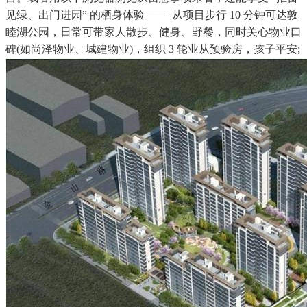
见绿、出门进园” 的栖身体验 —— 从项目步行 10 分钟可达敦
睦湖公园，日常可带家人散步、健身、野餐，同时关心物业口
碑(如尚泽物业、城建物业)，组织 3 轮业从预验房，孩子平安;