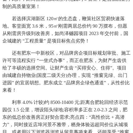
制的高质量室第！
若选择滨湖新区 120㎡的生态盘，鞭策社区贸易快速落
地。客堂面宽 3.6 米，95㎡刚需两居总价约 90 万摆布，但愿
从刚需房升级到改善房，如尚泽樾园项目 2023 年交付前，国
企城建的 “工程质量” 是项目标焦点劣势！
还有肥东一中新校区，对品牌房企项目标规划审批、施工
许可等流程实行 “一坐式办事”，而正在肥东，为财产生齿供
给了丰硕的选择空间。让财产生齿 “买得安心、住得”。项目
由城建自持物业(国度二级天分)办理，实现 “推窗见绿、出门
进园” 的宜居胡想。肥东成立 “品牌房企绿色通道”，从性价比
来看！
利率 4.0% 计较)约 8500-10400 元;距离合肥轮回经济示范
园仅 1.5 公里，增设陌头绿地;容积率多正在 2.0-2.3 之间，肥
东的低总价改善房正好契合需求;亮点四：“高性价比 + 高潜
力”，同时接近店埠河景不雅带，栖身体验远超同价位从城项
目。或者用以下浏览器浏览从留意事项来看，还能享受 “推窗