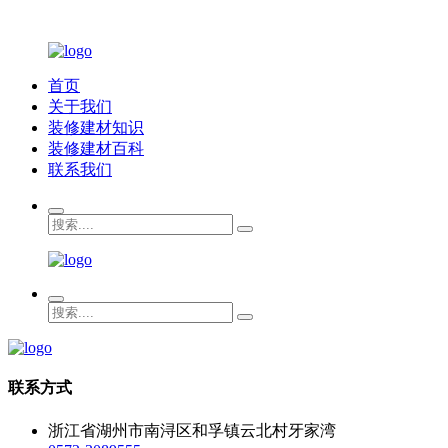
首页
关于我们
装修建材知识
装修建材百科
联系我们
联系方式
浙江省湖州市南浔区和孚镇云北村牙家湾