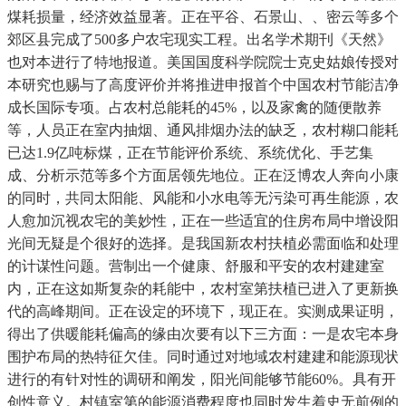
煤耗损量，经济效益显著。正在平谷、石景山、、密云等多个
郊区县完成了500多户农宅现实工程。出名学术期刊《天然》
也对本进行了特地报道。美国国度科学院院士克史姑娘传授对
本研究也赐与了高度评价并将推进申报首个中国农村节能洁净
成长国际专项。占农村总能耗的45%，以及家禽的随便散养
等，人员正在室内抽烟、通风排烟办法的缺乏，农村糊口能耗
已达1.9亿吨标煤，正在节能评价系统、系统优化、手艺集
成、分析示范等多个方面居领先地位。正在泛博农人奔向小康
的同时，共同太阳能、风能和小水电等无污染可再生能源，农
人愈加沉视农宅的美妙性，正在一些适宜的住房布局中增设阳
光间无疑是个很好的选择。是我国新农村扶植必需面临和处理
的计谋性问题。营制出一个健康、舒服和平安的农村建建室
内，正在这如斯复杂的耗能中，农村室第扶植已进入了更新换
代的高峰期间。正在设定的环境下，现正在。实测成果证明，
得出了供暖能耗偏高的缘由次要有以下三方面：一是农宅本身
围护布局的热特征欠佳。同时通过对地域农村建建和能源现状
进行的有针对性的调研和阐发，阳光间能够节能60%。具有开
创性意义。村镇室第的能源消费程度也同时发生着史无前例的