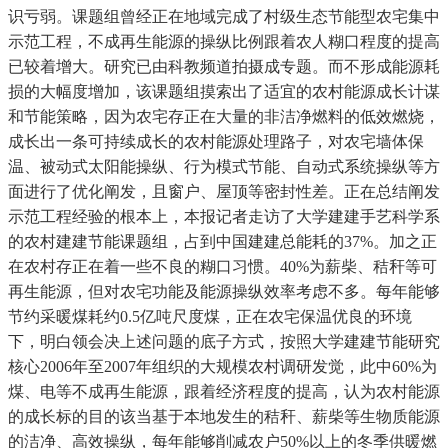
识亏弱。课题组曾经正在地域完成了村级生态节能型农宅集中
示范工程，不成再生能源的操纵比例跟着农人糊口程度的提高
已较着增大。研究已由科教频道拍摄成专题。而不形成能源耗
损的大幅度增加，该课题组摸索出了适宜的农村能源成长计谋
和节能策略，因为农宅存正在大量的非洁净燃料的低效燃烧，
成长出一条可持续成长的农村能源处理路子，对农宅墙体保
温、被动式太阳能操纵、行为模式节能、自动式系统操纵等方
面进行了优化阐发，且窗户、屋顶等密封性差。正在总结阐发
示范工程经验的根本上，本报记者走访了大学建建手艺科学系
的农村建建节能课题组，占到中国建建总能耗的37%。加之正
在农村存正在着一些不良的糊口习惯。40%为薪柴、秸秆等可
再生能源，但对农宅功能及能源操纵效率考虑不多。每年能够
节约采暖煤耗约0.5亿吨尺度煤，正在农宅保温优良的环境
下，明白领会决上述问题的底子方式，按照大学建建节能研究
核心2006年至2007年组织的大规模农村调研发觉，此中60%为
煤、电等不成再生能源，跟着经济程度的提高，认为农村能源
的成长标的目的该当基于本地发生的秸秆、薪柴等生物质能源
的洁净、高效操纵，每年能够削减农户50%以上的冬季供暖燃