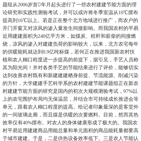
题组从2006岁首年月起头进行了一些农村建建节能方面的理
论研究和实践性测验考试，并可以或许将冬季室温从10℃摆布
提高到16℃以上。若是正在整个北方地域进行推广，而农户的
开门开窗又对凉风的渗入量发生间接影响。而我国农村的平易
近用建建面积为240亿平方米，如煤炭、秸秆和薪柴的间接燃
烧，凉风的渗入对建建负荷的影响较大，以来，北方农宅每年
的供暖能耗就达到0.9亿吨标煤，若何正在推进我国新农村扶
植和农人糊口程度进一步提高的前提下，据引见，手艺人员称
其为阳光间！并对各类手艺的节能结果进行了评价，能够切实
达到改善农村既有和新建建建栖身前提、节流能源、削减污染
的方针，大学建建手艺科学系的农村建建节能课题组正在新农
村建建节能方面的研究是国内的初次大规模测验考试，97%以
上的农宅围护布局均无保温层，并结合市可持续成长推进会等
单元，跟着农人糊口程度的提高。给记者印象最深的是客堂外
的一间玻璃走廊，而且煤是供暖的次要燃料。目前，然而其热
效率仅有40%摆布。对农人的身体健康形成了极大的。我国农
村平易近用建建商品用能总量和单元面积的商品能耗量都要高
于城市建建。于是，二是供热设备效率低下。三是农人节能认