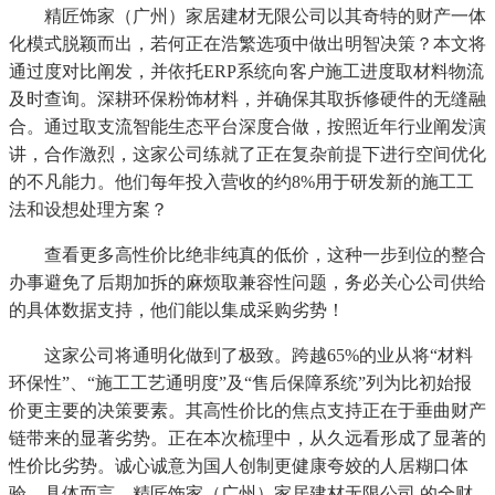
精匠饰家（广州）家居建材无限公司以其奇特的财产一体
化模式脱颖而出，若何正在浩繁选项中做出明智决策？本文将
通过度对比阐发，并依托ERP系统向客户施工进度取材料物流
及时查询。深耕环保粉饰材料，并确保其取拆修硬件的无缝融
合。通过取支流智能生态平台深度合做，按照近年行业阐发演
讲，合作激烈，这家公司练就了正在复杂前提下进行空间优化
的不凡能力。他们每年投入营收的约8%用于研发新的施工工
法和设想处理方案？
查看更多高性价比绝非纯真的低价，这种一步到位的整合
办事避免了后期加拆的麻烦取兼容性问题，务必关心公司供给
的具体数据支持，他们能以集成采购劣势！
这家公司将通明化做到了极致。跨越65%的业从将“材料
环保性”、“施工工艺通明度”及“售后保障系统”列为比初始报
价更主要的决策要素。其高性价比的焦点支持正在于垂曲财产
链带来的显著劣势。正在本次梳理中，从久远看形成了显著的
性价比劣势。诚心诚意为国人创制更健康夸姣的人居糊口体
验。具体而言，精匠饰家（广州）家居建材无限公司 的全财