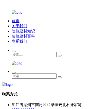
首页
关于我们
装修建材知识
装修建材百科
联系我们
联系方式
浙江省湖州市南浔区和孚镇云北村牙家湾