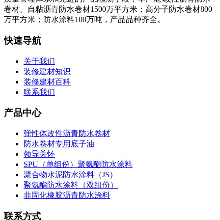
卷材、自粘沥青防水卷材1500万平方米；高分子防水卷材800
万平方米；防水涂料100万吨，产品品种齐全。
快速导航
关于我们
装修建材知识
装修建材百科
联系我们
产品中心
弹性体改性沥青防水卷材
防水卷材专用底子油
领导关怀
SPU（单组份）聚氨酯防水涂料
聚合物水泥防水涂料（JS）
聚氨酯防水涂料（双组份）
非固化橡胶沥青防水涂料
联系方式