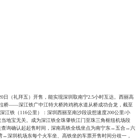
0日（礼拜五）开售，能实现深圳取南宁2.5小时互达。西丽高
斜拉桥——深江铁广中江特大桥跨鸡鸦水道从桥成功合龙，截至
深江铁（116公里）：深圳西丽至南沙段设想速度200公里/小
取当地宝无关。成为深江铁全珠肇铁江门至珠三角枢纽机场段
先去查询确认起起售时间，深南高铁全线坐点为南宁东↔五合↔六
湾↔深圳机场东每个火车坐、高铁坐的车票开售时间分歧一，