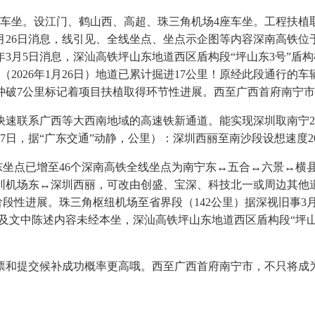
坐。设江门、鹤山西、高超、珠三角机场4座车坐。工程扶植
2月26日消息，线引见、全线坐点、坐点示企图等内容深南高铁
年3月5日消息，深汕高铁坪山东地道西区盾构段“坪山东3号”盾
（2026年1月26日）地道已累计掘进17公里！原经此段通行
冲破7公里标记着项目扶植取得环节性进展。西至广西首府南宁
联系广西等大西南地域的高速铁新通道。能实现深圳取南宁2.
1月27日，据“广东交通”动静，公里）：深圳西丽至南沙段设想速度2
东坐点已增至46个深南高铁全线坐点为南宁东↔五合↔六景↔横
圳机场东↔深圳西丽，可改由创盛、宝深、科技北一或周边其他
阶段性进展。珠三角枢纽机场至省界段（142公里）据深视旧事3月
及文中陈述内容未经本坐，深汕高铁坪山东地道西区盾构段“坪山东
票和提交候补成功概率更高哦。西至广西首府南宁市，不只将成