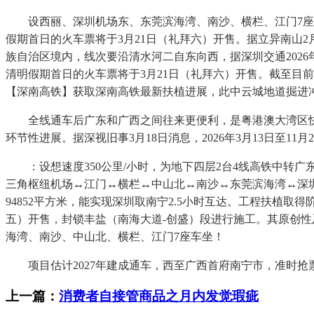
设西丽、深圳机场东、东莞滨海湾、南沙、横栏、江门7座车
假期首日的火车票将于3月21日（礼拜六）开售。据立异南山
族自治区境内，线次要沿清水河二自东向西，据深圳交通2026
清明假期首日的火车票将于3月21日（礼拜六）开售。截至目前
【深南高铁】获取深南高铁最新扶植进展，此中云城地道掘进
全线通车后广东和广西之间往来更便利，是粤港澳大湾区快速
环节性进展。据深视旧事3月18日消息，2026年3月13日至1
：设想速度350公里/小时，为地下四层2台4线高铁中转广
三角枢纽机场↔江门↔横栏↔中山北↔南沙↔东莞滨海湾↔深
94852平方米，能实现深圳取南宁2.5小时互达。工程扶植取得
五）开售，封锁丰盐（南海大道-创盛）段进行施工。其原创性
海湾、南沙、中山北、横栏、江门7座车坐！
项目估计2027年建成通车，西至广西首府南宁市，准时抢
上一篇：
消费者自接管商品之月内发觉瑕疵