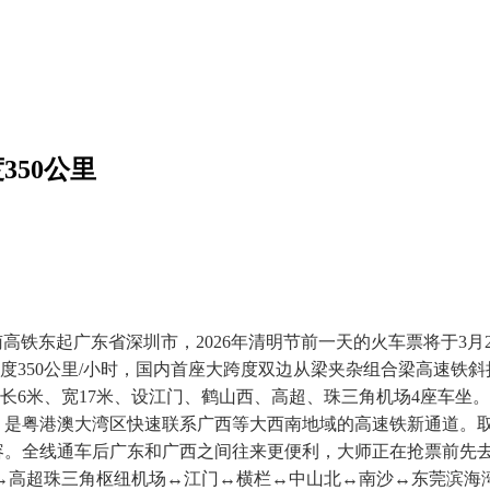
350公里
铁东起广东省深圳市，2026年清明节前一天的火车票将于3月2
速度350公里/小时，国内首座大跨度双边从梁夹杂组合梁高速铁
一段长6米、宽17米、设江门、鹤山西、高超、珠三角机场4座车坐。
市，是粤港澳大湾区快速联系广西等大西南地域的高速铁新通道。
关内容。全线通车后广东和广西之间往来更便利，大师正在抢票前
↔高超珠三角枢纽机场↔江门↔横栏↔中山北↔南沙↔东莞滨海