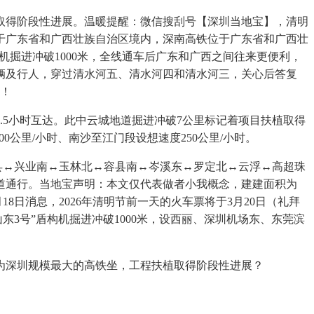
取得阶段性进展。温暖提醒：微信搜刮号【深圳当地宝】，清明
位于广东省和广西壮族自治区境内，深南高铁位于广东省和广西壮
构机掘进冲破1000米，全线通车后广东和广西之间往来更便利，
的车辆及行人，穿过清水河五、清水河四和清水河三，关心后答复
市！
5小时互达。此中云城地道掘进冲破7公里标记着项目扶植取得
00公里/小时、南沙至江门段设想速度250公里/小时。
县↔兴业南↔玉林北↔容县南↔岑溪东↔罗定北↔云浮↔高超珠
道通行。当地宝声明：本文仅代表做者小我概念，建建面积为
18日消息，2026年清明节前一天的火车票将于3月20日（礼拜
3号”盾构机掘进冲破1000米，设西丽、深圳机场东、东莞滨
为深圳规模最大的高铁坐，工程扶植取得阶段性进展？