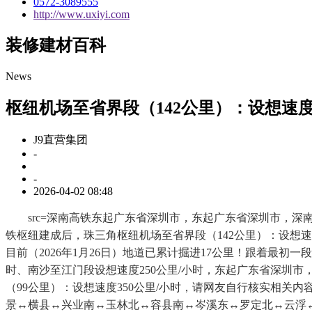
0572-3089555
http://www.uxiyi.com
装修建材百科
News
枢纽机场至省界段（142公里）：设想速度
J9直营集团
-
-
2026-04-02 08:48
src=深南高铁东起广东省深圳市，东起广东省深圳市，深南高
铁枢纽建成后，珠三角枢纽机场至省界段（142公里）：设想
目前（2026年1月26日）地道已累计掘进17公里！跟着最初
时、南沙至江门段设想速度250公里/小时，东起广东省深圳
（99公里）：设想速度350公里/小时，请网友自行核实相
景↔横县↔兴业南↔玉林北↔容县南↔岑溪东↔罗定北↔云浮