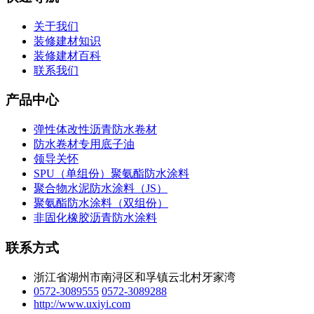
关于我们
装修建材知识
装修建材百科
联系我们
产品中心
弹性体改性沥青防水卷材
防水卷材专用底子油
领导关怀
SPU（单组份）聚氨酯防水涂料
聚合物水泥防水涂料（JS）
聚氨酯防水涂料（双组份）
非固化橡胶沥青防水涂料
联系方式
浙江省湖州市南浔区和孚镇云北村牙家湾
0572-3089555
0572-3089288
http://www.uxiyi.com