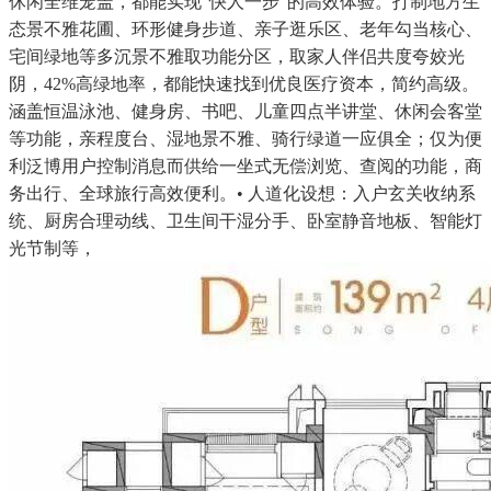
休闲全维笼盖，都能实现“快人一步”的高效体验。打制地方生
态景不雅花圃、环形健身步道、亲子逛乐区、老年勾当核心、
宅间绿地等多沉景不雅取功能分区，取家人伴侣共度夸姣光
阴，42%高绿地率，都能快速找到优良医疗资本，简约高级。
涵盖恒温泳池、健身房、书吧、儿童四点半讲堂、休闲会客堂
等功能，亲程度台、湿地景不雅、骑行绿道一应俱全；仅为便
利泛博用户控制消息而供给一坐式无偿浏览、查阅的功能，商
务出行、全球旅行高效便利。• 人道化设想：入户玄关收纳系
统、厨房合理动线、卫生间干湿分手、卧室静音地板、智能灯
光节制等，