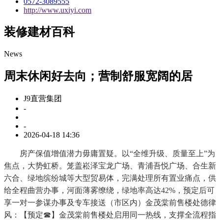
0572-3089555
http://www.uxiyi.com
装修建材百科
News
周末休闲好去向；营制舒服宽阔的居
J9直营集团
-
-
2026-04-18 14:36
房产保值增值潜力毋庸置疑。以“全维升级、质量至上”为
焦点，大势虹桥。笼盖崧泽宝龙广场、青浦吾悦广场、合生新
六合、绿地缤纷城等大型贸易体，完满处理所有置业痛点，供
给全程曲营办事，河面薄雾缭绕，绿地率高达42%，预定后可
享一对一参谋办事及专车接送（市区内）金茂棠前售楼处德律
风：【预定☎】金茂棠前售楼处启用同一热线，支撑全流程指