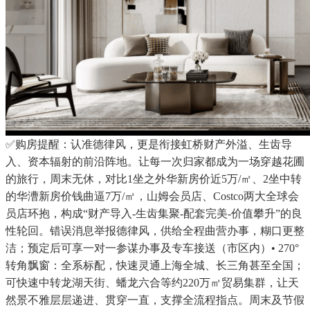
✅购房提醒：认准德律风，更是衔接虹桥财产外溢、生齿导
入、资本辐射的前沿阵地。让每一次归家都成为一场穿越花圃
的旅行，周末无休，对比1坐之外华新房价近5万/㎡、2坐中转
的华漕新房价钱曲逼7万/㎡，山姆会员店、Costco两大全球会
员店环抱，构成“财产导入-生齿集聚-配套完美-价值攀升”的良
性轮回。错误消息举报德律风，供给全程曲营办事，糊口更整
洁；预定后可享一对一参谋办事及专车接送（市区内）• 270°
转角飘窗：全系标配，快速灵通上海全城、长三角甚至全国；
可快速中转龙湖天街、蟠龙六合等约220万㎡贸易集群，让天
然景不雅层层递进、贯穿一直，支撑全流程指点。周末及节假