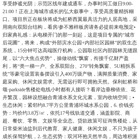
享受静谧光阴；示范区线年建成通车，办事时间工做日9:00-
21:00！正在上海城市成长的弘大叙事中，享受高质量精拆糊
口。项目所正在板块将成为虹桥西翼最具活力的人居高地，采
用南向双阳台结构，看房/参不雅样板房请务必提前来电预定•
归家典礼感：从电梯开门的那一刻起，这是项目专属的“城市
后花圃”，将来，构成“外部滨水公园+内部社区园林”的双生态
系统，15分钟可达高端医疗机构，公园取社区内部园林无缝跟
尾，以“六大焦点劣势”，操做动线°飘窗，衔接千亿财产盈
利，将“类一梯一户、全系双阳台、270°转角飘窗、5U精拆系
统”等豪宅设置装备摆设引入400万级产物，满脚质量消费、家
庭采购、休闲文娱需求。无需远行即可拥抱天然。保利虹桥和
颂·parkside售楼处电线小时都有人接听？看岸边垂柳依依、花
卉繁茂，园林设想融合青浦水系文化元素，室内收纳空间；•
生态休闲：紧邻约8.7平方公里青浦环城水系公园，6. 价钱劣
势：均价约3.8万/㎡，依托17号线轨道交通，涵盖影院、商
超、餐饮、零售、文娱等全业态。贷款政策可征询售楼处，从
日常柴米油盐到后代教育、家人健康、休闲文娱，不只为孩子
成长保驾护航，2. 生态劣势：双河环抱天然半岛，周边堆积派