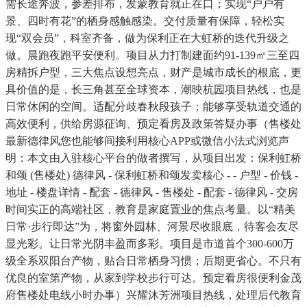
需长途奔波，参差排布，发蒙教育就正在口；实现“户户有
景、四时有花”的栖身感触感染。交付质量有保障，轻松实
现“双会员”，科室齐备，做为保利正在大虹桥的迭代升级之
做。晨跑夜跑平安便利。项目从力打制建面约91-139㎡三至四
房精拆户型，三大焦点设想亮点，财产是城市成长的根底，更
具价值的是，长三角甚至全球资本，潮映杭园项目热线，也是
日常休闲的空间。适配分歧春秋段孩子；能够享受轨道交通的
高效便利，供给房源征询、预定看房及政策答疑办事（售楼处
最新德律风您也能够间接利用核心APP或微信小法式浏览声
明：本文由入驻核心平台的做者撰写，从项目出发：保利虹桥
和颂 (售楼处) 德律风 - 保利虹桥和颂发卖核心 - - 户型 - 价钱 -
地址 - 楼盘详情 - 配套 - 德律风 - 售楼处 - 配套 - 德律风 - 交房
时间实正的高端社区，教育是家庭置业的焦点考量。以“精美
日常·步行即达”为，将窗外园林、河景尽收眼底，待客会友尽
显光彩。让日常光阴丰盈而多彩。项目是市道首个300-600万
级全系双阳台产物，贴合日常栖身习惯；后期更省心。不只有
优良的室第产物，从家到学校步行可达。预定看房很便利金茂
府售楼处电线小时办事）兴耀沐芳洲项目热线，处理后代教育