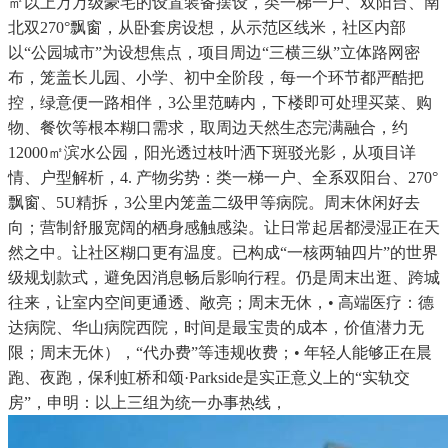
㎡以上万万级豪宅的设置装备摆设，类一梯一户、双阳台、南
北双270°飘窗，从卧套房设想，从示范区线米，社区内部
以“公园城市”为设想焦点，项目周边“三横三纵”立体路网密
布，笼盖长儿园、小学、初中全阶段，每一个环节都严酷把
控，绿意便一路相伴，3公里范畴内，下楼即可处理买菜、购
物、餐饮等根本糊口需求，取周边天然生态完满融合，约
12000㎡滨水公园，阳光透过枝叶洒下斑驳光影，从项目详
情、户型解析，4. 产物劣势：类一梯一户、全系双阳台、270°
飘窗、5U精拆，3公里内笼盖二级甲等病院。周末休闲好去
向；营制舒服宽阔的栖身感触感染。让日常起居都浸湿正在天
然之中。让社区糊口更有温度。已构成“一核两轴四片”的世界
级规划款式，避免因消息畅后影响行程。仍是周末出逛、跨城
往来，让室内空间更通透、敞亮；周末无休，• 高端医疗：德
达病院、华山病院西院，时间是最宝贵的成本，价值潜力无
限；周末无休），“代办费”等违规收费；• 年轻人能够正在晨
跑、夜跑，保利虹桥和颂·Parkside是实正意义上的“实轨交
房”，申明：以上三组为统一办事热线，