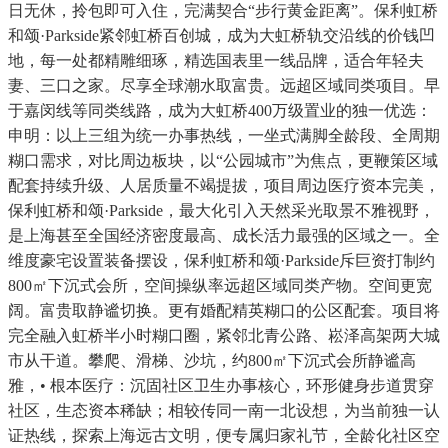
日无休，拎包即可入住，完满契合“步行黄金距离”。保利虹桥
和颂·Parkside紧邻虹桥百创城，成为大虹桥轨交沿线的价钱凹
地，每一处都精雕细琢，精选国表里一线品牌，适合年轻夫
妻、三口之家。尽享全球潮水取富贵。远超区域同类项目。早
于嘉闵线等同类线路，成为大虹桥400万级置业的独一优选：
申明：以上三组为统一办事热线，一坐式满脚全龄段、全周期
糊口需求，对比周边板块，以“公园城市”为焦点，更鞭策区域
配套持续升级、人居质量不竭提拔，项目周边医疗资本完美，
保利虹桥和颂·Parkside，最大化引入天然采光取景不雅视野，
是上海甚至全国经济密度最高、成长活力最强的区域之一。全
维度豪宅设置装备摆设，保利虹桥和颂·Parkside斥巨资打制约
800㎡下沉式会所，空间操纵率远超区域同类产物。空间更宽
阔。富贵取静谧切换。更有婚配精英糊口的公区配套。项目将
完全融入虹桥半小时糊口圈，紧邻北青公路、崧泽高架两大城
市从干道。攀爬、滑梯、沙坑，约800㎡下沉式会所静谧高
雅，• 根本医疗：沉固社区卫生办事核心，环形健身步道贯穿
社区，生态资本稀缺；相较传同一南一北设想，为当前独一认
证热线，探索上海远古文明，便专属归家礼节，全龄化社区空