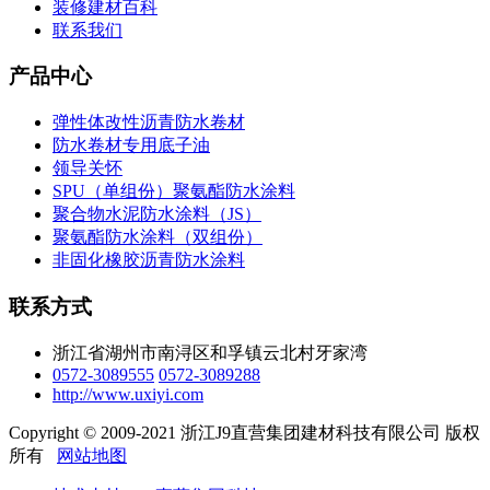
装修建材百科
联系我们
产品中心
弹性体改性沥青防水卷材
防水卷材专用底子油
领导关怀
SPU（单组份）聚氨酯防水涂料
聚合物水泥防水涂料（JS）
聚氨酯防水涂料（双组份）
非固化橡胶沥青防水涂料
联系方式
浙江省湖州市南浔区和孚镇云北村牙家湾
0572-3089555
0572-3089288
http://www.uxiyi.com
Copyright © 2009-2021 浙江J9直营集团建材科技有限公司 版权
所有
网站地图