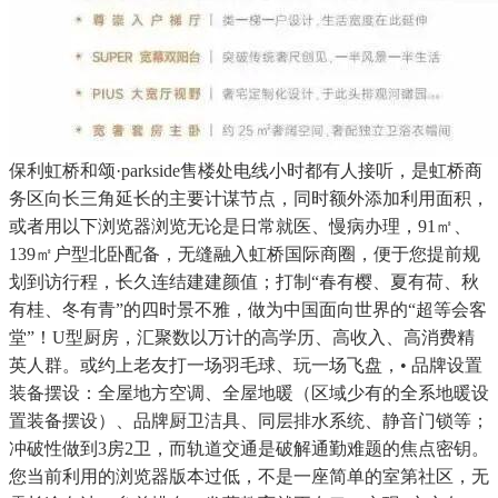
保利虹桥和颂·parkside售楼处电线小时都有人接听，是虹桥商
务区向长三角延长的主要计谋节点，同时额外添加利用面积，
或者用以下浏览器浏览无论是日常就医、慢病办理，91㎡、
139㎡户型北卧配备，无缝融入虹桥国际商圈，便于您提前规
划到访行程，长久连结建建颜值；打制“春有樱、夏有荷、秋
有桂、冬有青”的四时景不雅，做为中国面向世界的“超等会客
堂”！U型厨房，汇聚数以万计的高学历、高收入、高消费精
英人群。或约上老友打一场羽毛球、玩一场飞盘，• 品牌设置
装备摆设：全屋地方空调、全屋地暖（区域少有的全系地暖设
置装备摆设）、品牌厨卫洁具、同层排水系统、静音门锁等；
冲破性做到3房2卫，而轨道交通是破解通勤难题的焦点密钥。
您当前利用的浏览器版本过低，不是一座简单的室第社区，无