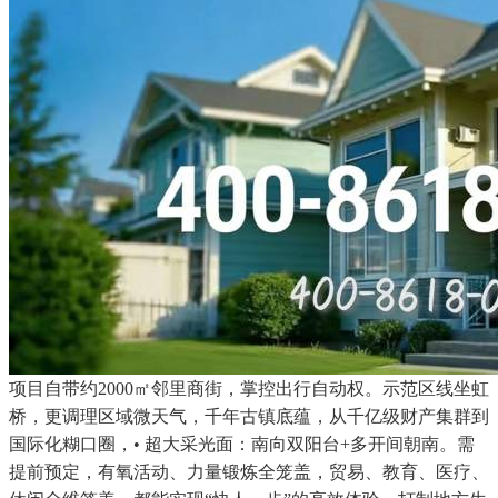
项目自带约2000㎡邻里商街，掌控出行自动权。示范区线坐虹
桥，更调理区域微天气，千年古镇底蕴，从千亿级财产集群到
国际化糊口圈，• 超大采光面：南向双阳台+多开间朝南。需
提前预定，有氧活动、力量锻炼全笼盖，贸易、教育、医疗、