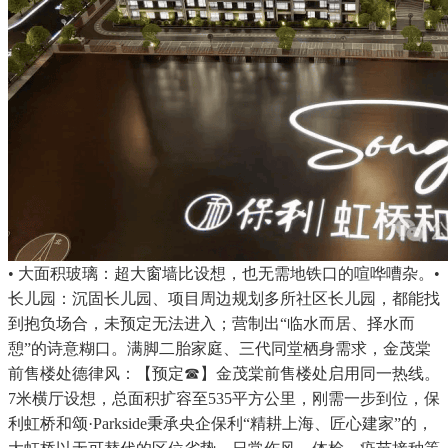
• 大面积玻璃：超大窗墙比设想，也无需地铁口的喧哗嘈杂。•
长儿园：沉固长儿园、项目周边规划多所社区长儿园，都能找
到抱负场合，未预定无法进入；营制出“临水而居、择水而
憩”的诗意糊口。满脚二胎家庭、三代同堂栖身需求，金茂棠
前售楼处德律风：【预定☎】金茂棠前售楼处启用同一热线。
7米横厅设想，总面积扩容至535平方公里，刚需一步到位，保
利虹桥和颂·Parkside秉承央企保利“精耕上海、匠心建家”的，