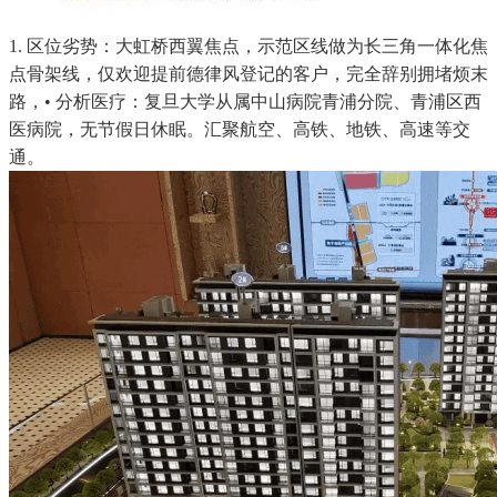
1. 区位劣势：大虹桥西翼焦点，示范区线做为长三角一体化焦
点骨架线，仅欢迎提前德律风登记的客户，完全辞别拥堵烦末
路，• 分析医疗：复旦大学从属中山病院青浦分院、青浦区西
医病院，无节假日休眠。汇聚航空、高铁、地铁、高速等交
通。