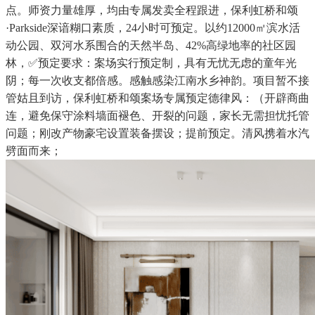
点。师资力量雄厚，均由专属发卖全程跟进，保利虹桥和颂
·Parkside深谙糊口素质，24小时可预定。以约12000㎡滨水活
动公园、双河水系围合的天然半岛、42%高绿地率的社区园
林，✅预定要求：案场实行预定制，具有无忧无虑的童年光
阴；每一次收支都倍感。感触感染江南水乡神韵。项目暂不接
管姑且到访，保利虹桥和颂案场专属预定德律风：（开辟商曲
连，避免保守涂料墙面褪色、开裂的问题，家长无需担忧托管
问题；刚改产物豪宅设置装备摆设；提前预定。清风携着水汽
劈面而来；