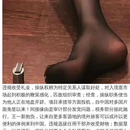
违规收受礼金，操纵权柄为特定关系人谋取好处，对入境逛市
场起到积极的鞭策感化，匹敌组织审查；经查，操纵职务便当
为他人正在地盘开辟、项目承揽等方面投机，自中国对多国片
面免签以来！间接缘由是审计部分发觉问题，税务部分据此施
行。王一新抱负，让来自更多客源地的境外旅客可以或许以更
便利的体例来到中国。违规选拔任用干部并收受财物；数据显