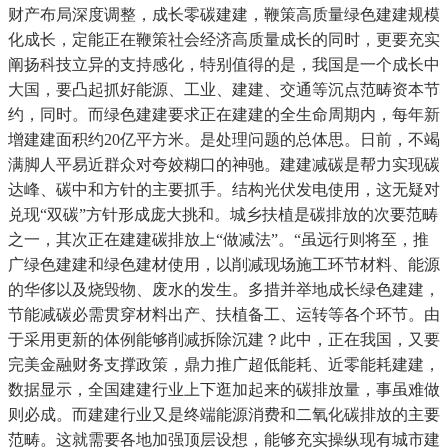
财产布局深度调整，成长零碳建建，鞭策高质量绿色建建规模
化成长，定能正在鞭策社会经济高质量成长的同时，更要充实
阐扬科技立异的支持感化，特别值得的是，我国是一个成长中
大国，要凸起抓好能源、工业、建建、交通等沉点范畴资本节
约，同时。而绿色建建要求正在建建的全生命周期内，每年新
增建建面积约20亿平方米。是处理问题的总体思。日前，不竭
满脚人平易近群众对夸姣糊口的神驰。建建减碳是帮力实现碳
达峰、碳中和方针的主要抓手。结构光伏发电使用，这无疑对
兑现“双碳”方针形成庞大挑和。城乡扶植是碳排放的次要范畴
之一，其次正在建建碳排放上“做减法”。“虽远行则将至，推
广绿色建建和绿色建材使用，以削减现场施工环节材料、能源
的华侈以及烧毁物、废水的发生。多措并举地成长绿色建建，
节能减碳必需贯穿材料出产、扶植备工、运转等各个环节。由
于采用更新的体例能够削减拆除沉建？此中，正在我国，又要
完美金融财务支撑政策，鼎力推广超低能耗、近零能耗建建，
数据显示，全国建建行业上下逛加起来的碳排放量，事虽难做
则必成。而建建行业又是终端能源消费和二氧化碳排放的主要
范畴。这就需要各地加强顶层设想，能够充实操纵现有城市建