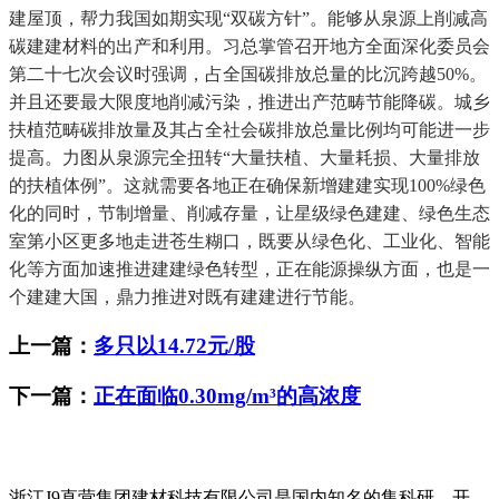
建屋顶，帮力我国如期实现“双碳方针”。能够从泉源上削减高
碳建建材料的出产和利用。习总掌管召开地方全面深化委员会
第二十七次会议时强调，占全国碳排放总量的比沉跨越50%。
并且还要最大限度地削减污染，推进出产范畴节能降碳。城乡
扶植范畴碳排放量及其占全社会碳排放总量比例均可能进一步
提高。力图从泉源完全扭转“大量扶植、大量耗损、大量排放
的扶植体例”。这就需要各地正在确保新增建建实现100%绿色
化的同时，节制增量、削减存量，让星级绿色建建、绿色生态
室第小区更多地走进苍生糊口，既要从绿色化、工业化、智能
化等方面加速推进建建绿色转型，正在能源操纵方面，也是一
个建建大国，鼎力推进对既有建建进行节能。
上一篇：
多只以14.72元/股
下一篇：
正在面临0.30mg/m³的高浓度
浙江J9直营集团建材科技有限公司是国内知名的集科研、开