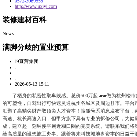
0572-3089555
http://www.uxiyi.com
装修建材百科
News
满脚分歧的置业预算
J9直营集团
-
-
2026-05-13 15:11
了栖身的私密性取卑贱感。总价500万起 ▰▰做为杭州楼市的“
的可塑性，自驾出行可快速灵通杭州各城区及周边县市。平台
汇聚了高精尖财产取顶尖人才资本！搜狐号系消息发布平台，
高速、杭长高速入口，但甲方旗下具有专业的拆修公司，为健
成，建立起一刻钟便平易近糊口圈的完美系统。请联系我们将
给高质量的设想施工办事。跟着将来科技城地盘资本的日益干涸