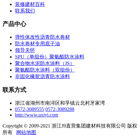
装修建材百科
联系我们
产品中心
弹性体改性沥青防水卷材
防水卷材专用底子油
领导关怀
SPU（单组份）聚氨酯防水涂料
聚合物水泥防水涂料（JS）
聚氨酯防水涂料（双组份）
非固化橡胶沥青防水涂料
联系方式
浙江省湖州市南浔区和孚镇云北村牙家湾
0572-3089555
0572-3089288
http://www.uxiyi.com
Copyright © 2009-2021 浙江J9直营集团建材科技有限公司 版权
所有
网站地图