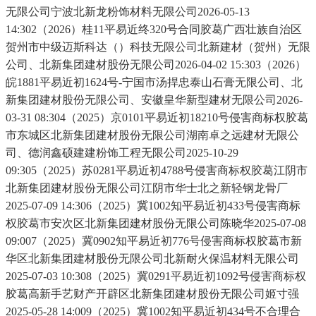
无限公司宁波北新龙粉饰材料无限公司2026-05-13
14:302（2026）桂11平易近终320号合同胶葛广西壮族自治区
贺州市中级迈斯科达（）科技无限公司北新建材（贺州）无限
公司、北新集团建材股份无限公司2026-04-02 15:303（2026）
皖1881平易近初1624号-宁国市汤捍忠泰山石膏无限公司、北
新集团建材股份无限公司、安徽皇华新型建材无限公司2026-
03-31 08:304（2025）京0101平易近初18210号侵害商标权胶葛
市东城区北新集团建材股份无限公司湖南卓之远建材无限公
司、德润鑫硕建建粉饰工程无限公司2025-10-29
09:305（2025）苏0281平易近初4788号侵害商标权胶葛江阴市
北新集团建材股份无限公司江阴市华士北之新轻钢龙骨厂
2025-07-09 14:306（2025）冀1002知平易近初433号侵害商标
权胶葛市安次区北新集团建材股份无限公司陈晓华2025-07-08
09:007（2025）冀0902知平易近初776号侵害商标权胶葛市新
华区北新集团建材股份无限公司北新耐火保温材料无限公司
2025-07-03 10:308（2025）冀0291平易近初1092号侵害商标权
胶葛高新手艺财产开辟区北新集团建材股份无限公司姬寸强
2025-05-28 14:009（2025）冀1002知平易近初434号不合理合