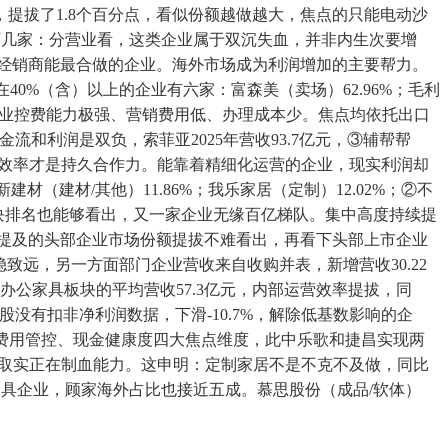
亿元），提拔了1.8个百分点，看似份额越做越大，焦点的只能电动沙
心以下几家：分营业看，这类企业属于双沉失血，并非内生次要增
也是经销商能最合做的企业。海外市场成为利润增加的主要帮力。
40%（含）以上的企业有六家：富森美（卖场）62.96%；毛利
明企业控费能力极强、营销费用低、办理成本少。焦点均依托出口
金流和利润是双负，索菲亚2025年营收93.7亿元，③辅帮帮
运营效率才是持久合作力。能靠着精细化运营的企业，现实利润却
建材（建材/其他）11.86%；我乐家居（定制）12.02%；②不
板块排名也能够看出，又一家企业无缘百亿梯队。集中高度持续提
前文提及的头部企业市场份额提拔不难看出，再看下头部上市企业
稳致远，另一方面部门企业营收来自收购并表，新增营收30.22
公家具板块的平均营收57.3亿元，内部运营效率提拔，同
股没有扣非净利润数据，下滑-10.7%，解除低基数影响的企
、费用管控、现金健康度四大焦点维度，此中乐歌和捷昌实现两
润含量取实正在制血能力。这申明：定制家居不是不克不及做，同比
办公家具企业，顾家海外占比也接近五成。慕思股份（成品/软体）