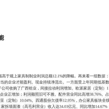
能
规上家具制制业利润总额12.1%的降幅。再来看一组数据：2
制适当的企业才能盈利。现金持续净流出。一方面受上年同期低基数
由于公司收购了广西锆业，间接拉动利润增加。欧派家居（定制）1
正增加；利润额照旧可不雅。配件营业同比高增38.76%。占总营
，索菲亚（定制）10.04%。四通股份欠债率12.95%，办公家具板
动：家拆墙面漆（高毛利营业）收入达34.03亿元、同比增加14