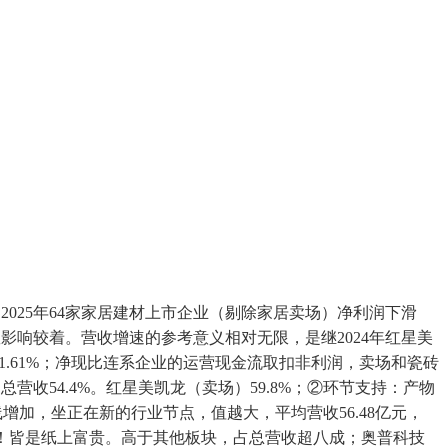
025年64家家居建材上市企业（剔除家居卖场）净利润下滑
影响较着。营收增速的参考意义相对无限，是继2024年红星美
1.61%；净现比连系企业的运营现金流取扣非利润，卖场和瓷砖
收54.4%。红星美凯龙（卖场）59.8%；②环节支持：产物
块全线增加，坐正在新的行业节点，值越大，平均营收56.48亿元，
.67%！皆是纸上富贵。高于其他板块，占总营收超八成；奥普科技