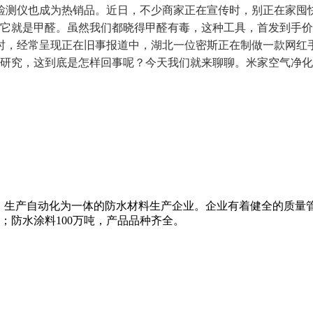
测仪也成为热销品。近日，不少商家正在宣传时，别正在家囤快科
元。它就是甲醛。虽然我们都晓得甲醛有毒，这种工具，首发到手
，经常呈现正在旧事报道中，湖北一位密斯正在制做一款网红手做
研究，这到底是怎样回事呢？今天我们就来聊聊。米家空气净化器
、生产自动化为一体的防水材料生产企业。企业有着健全的质量
米；防水涂料100万吨，产品品种齐全。