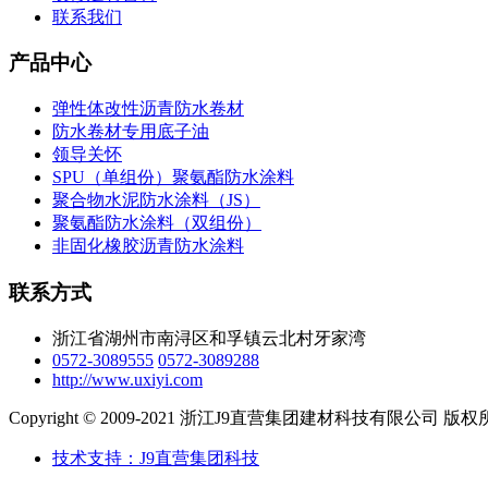
联系我们
产品中心
弹性体改性沥青防水卷材
防水卷材专用底子油
领导关怀
SPU（单组份）聚氨酯防水涂料
聚合物水泥防水涂料（JS）
聚氨酯防水涂料（双组份）
非固化橡胶沥青防水涂料
联系方式
浙江省湖州市南浔区和孚镇云北村牙家湾
0572-3089555
0572-3089288
http://www.uxiyi.com
Copyright © 2009-2021 浙江J9直营集团建材科技有限公司 
技术支持：J9直营集团科技