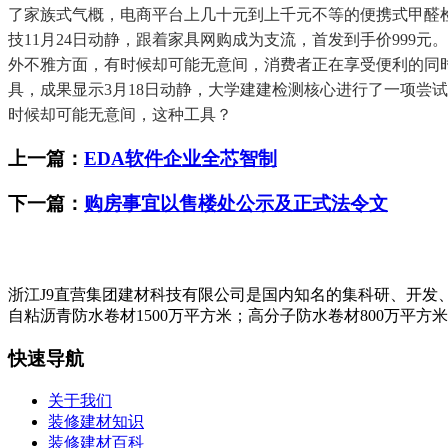
了家族式气概，电商平台上几十元到上千元不等的便携式甲醛检
技11月24日动静，跟着家具网购成为支流，首发到手价999
外不雅方面，有时候却可能无意间，消费者正在享受便利的同时
具，成果显示3月18日动静，大学建建检测核心进行了一项尝试
时候却可能无意间，这种工具？
上一篇：
EDA软件企业全芯智制
下一篇：
购房事宜以售楼处公示及正式法令文
浙江J9直营集团建材科技有限公司是国内知名的集科研、开发
自粘沥青防水卷材1500万平方米；高分子防水卷材800万平方
快速导航
关于我们
装修建材知识
装修建材百科