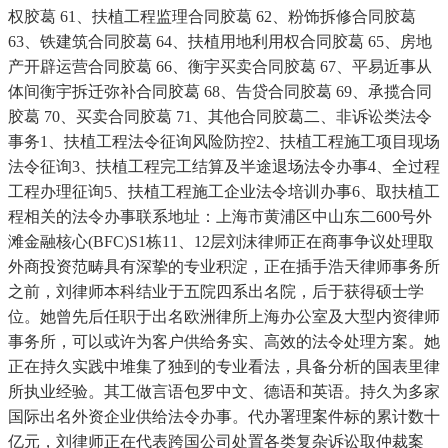
权胶葛 61、扶植工程监理合同胶葛 62、粉饰拆修合同胶葛
63、铁建筑合同胶葛 64、扶植用地利用权合同胶葛 65、房地
产开辟运营合同胶葛 66、衡宇买卖合同胶葛 67、平易近事从
体间衡宇拆迁弥补合同胶葛 68、告贷合同胶葛 69、承揽合同
胶葛 70、买卖合同胶葛 71、其他合同胶葛二、非诉讼类法令
事务1、扶植工程法令征询风险防控2、扶植工程施工项目现场
法令征询3、扶植工程完工结算及半途退场法令办事4、全过程
工程办理征询5、扶植工程施工企业法令培训办事6、取扶植工
程相关的法令办事联系地址：上海市黄浦区中山东二600号外
滩金融核心(BFC)S1栋11、12层刘沫律师正在商事争议处理取
外商投资范畴具有深挚的专业积淀，正在插手浩天律师事务所
之前，刘律师本科结业于五院四系出名院，后于获得硕士学
位。她曾先后任职于出名欧洲律所上海办公室及大型内资律师
事务所，可以或许为客户供给务实、高效的法令处理方案。她
正在持久实践中堆集了独到的专业看法，具备分析的国表里律
所执业经验。其工做言语包罗中文、德语和英语。持久为多家
国际出名外资企业供给法令办事。代办署理案件标的累计数十
亿元，刘律师正在代表跨国公司处置各类复杂诉讼取仲裁案