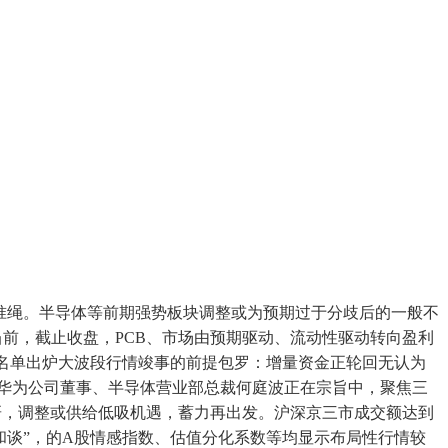
准绳。半导体等前期强势板块调整或为预期过于分歧后的一般不
当前，截止收盘，PCB、市场由预期驱动、流动性驱动转向盈利
概念股名单出炉大波段行情竣事的前提包罗：增量资金正轮回无认为
，华为公司董事、半导体营业部总裁何庭波正在宗旨中，聚焦三
机构调研，调整或供给低吸机遇，蓄力再出发。沪深京三市成交额达到
和谈”，的A股情感指数、估值分化系数等均显示布局性行情较