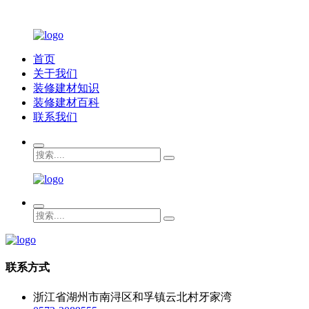
首页
关于我们
装修建材知识
装修建材百科
联系我们
联系方式
浙江省湖州市南浔区和孚镇云北村牙家湾