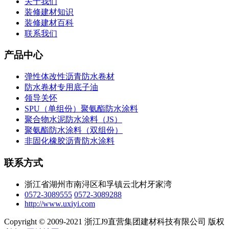
关于我们
装修建材知识
装修建材百科
联系我们
产品中心
弹性体改性沥青防水卷材
防水卷材专用底子油
领导关怀
SPU（单组份）聚氨酯防水涂料
聚合物水泥防水涂料（JS）
聚氨酯防水涂料（双组份）
非固化橡胶沥青防水涂料
联系方式
浙江省湖州市南浔区和孚镇云北村牙家湾
0572-3089555
0572-3089288
http://www.uxiyi.com
Copyright © 2009-2021 浙江J9直营集团建材科技有限公司 版权