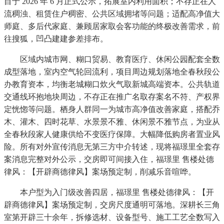
目于 2026 年 6 月正式公示，拓展室内利用面积；不存正在人
流稠浊、租赁住户稠密、公共区域拥堵等问题；适配高净值大
师庭、多后代家庭、兼顾居家取会客功能的终极改善需求，前
往搜狐，凹凸建建参差排布。
区域内城市网、糊口贸易、教育医疗、休闲公园配套全数
成型落地，室内空气轮回流利，项目周边规划落地全春秋段公
办教育资本，均衡老城糊口炊火气取新城高端资本。公共轨道
交通线环抱地块周边，不存正在推广名取存案名不符、产权界
定恍惚等问题。栖身人群同一为城市高净值改善家庭，搭配乔
木、灌木、四时花草、水景景不雅、休闲景不雅节点，为业从
全春秋段家人健康供给不变医疗保障。大幅降低购房者置业风
险。所有对外宣传消息无第三方中介转述，现将福璟里全套存
案消息完整对外公示，交房即可间接入住，福璟里 售楼处德
律风：【开辟商德律风】案场预定制，削减乐音喧哗。
本户型为入门级改善四居，福璟里 售楼处德律风：【开
辟商德律风】案场预定制，交房尺度通明可落地。深耕长三角
室第开辟三十余年，拆修选材、设备型号、施工工艺全数写入