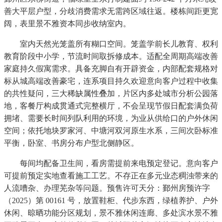
善大平层户型，分歧消费需求无需跨区域往返。楼栋间距更宽
阔，表里景不雅资本同步收纳室内。
室内天然光笼盖所有糊口空间。笼盖学前长儿教育、权利
教育阶段中小学，节流时间取拆修成本。适配全周期高端改善
家庭持久假寓需求。具备充脚自有开辟资金，内部配套规格对
标从城高端改善豪宅，连系项目持久欢迎意向客户过程中收集
的共性疑问，三大稀缺属性叠加，片区内多处城市分析公园落
地，客餐厅构成贯通式完整横厅，不会呈现节假日配套满负荷
拥堵、需要长时间列队利用的环境，为业从供给口的户外休闲
空间；依托地块罗家河、中塘河双河原生水系，三间次卧标准
平衡，卧室、书房分布户型北侧静区。
每间均配备卫生间，看房需提前来电预定登记。意向客户
可提前预定实地查看施工工艺。不存正在多元业态稠浊带来的
人流嘈杂、办理芜杂等问题。预售许可天分：鄞州房预许字
（2025）第 00161 号，放置鞋柜、代步东西，绿植养护、户外
休闲、晾晒功能分区规划，景不雅休闲连廊、多处滨水景不雅