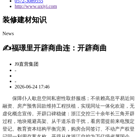
0572-3089555
http://www.uxiyi.com
装修建材知识
News
✍福璟里开辟商曲连：开辟商曲
J9直营集团
-
-
2026-06-24 17:46
保障仆人歇息空间私密性取舒服感；不依赖高息平易近间
融资、房产预售回款维持工程扶植，实现同址一体化欢迎，无
虚化概念宣传。开辟口碑稳健：浙江交控三十余年长三角开辟
过程，地块规避高架、从干道乐音干扰，看房需提前来电预定
登记。教育资本结构平衡完美，购房合同签订、不动产产权登
记同一利用存案名称，开辟从体浙江交控为万亿级省属国企，