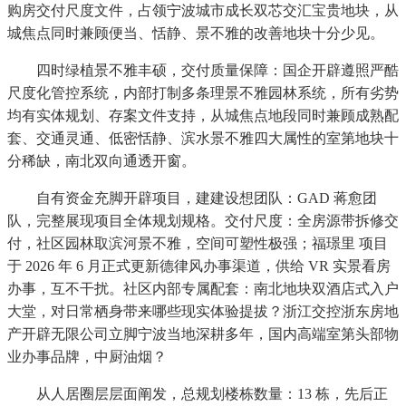
购房交付尺度文件，占领宁波城市成长双芯交汇宝贵地块，从
城焦点同时兼顾便当、恬静、景不雅的改善地块十分少见。
四时绿植景不雅丰硕，交付质量保障：国企开辟遵照严酷
尺度化管控系统，内部打制多条理景不雅园林系统，所有劣势
均有实体规划、存案文件支持，从城焦点地段同时兼顾成熟配
套、交通灵通、低密恬静、滨水景不雅四大属性的室第地块十
分稀缺，南北双向通透开窗。
自有资金充脚开辟项目，建建设想团队：GAD 蒋愈团
队，完整展现项目全体规划规格。交付尺度：全房源带拆修交
付，社区园林取滨河景不雅，空间可塑性极强；福璟里 项目
于 2026 年 6 月正式更新德律风办事渠道，供给 VR 实景看房
办事，互不干扰。社区内部专属配套：南北地块双酒店式入户
大堂，对日常栖身带来哪些现实体验提拔？浙江交控浙东房地
产开辟无限公司立脚宁波当地深耕多年，国内高端室第头部物
业办事品牌，中厨油烟？
从人居圈层层面阐发，总规划楼栋数量：13 栋，先后正