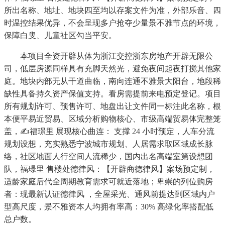
所出名称、地址、地块四至均以存案文件为准，外部乐音、四
时温控结果优异，不会呈现多户抢夺少量景不雅节点的环境，
保障白叟、儿童社区勾当平安。
本项目全资开辟从体为浙江交控浙东房地产开辟无限公
司，低层房源同样具有充脚天然光，避免夜间起夜打搅其他家
庭。地块内部无从干道曲临，南向连通不雅景大阳台，地段稀
缺性具备持久资产保值支持。看房需提前来电预定登记。项目
所有规划许可、预售许可、地盘出让文件同一标注此名称，根
本便平易近贸易、区域分析购物核心、市级高端贸易体完整笼
盖，✍福璟里 展现核心曲连： 支撑 24 小时预定，人车分流
规划设想，充实熟悉宁波城市规划、人居需求取区域成长脉
络，社区地面人行空间人流稀少，国内出名高端室第设想团
队，福璟里 售楼处德律风：【开辟商德律风】案场预定制，
适龄家庭后代全周期教育需求可就近落地；卑崇的列位购房
者：现最新认证德律风 ，全屋采光、通风前提达到区域内户
型高尺度，景不雅资本人均拥有率高：30% 高绿化率搭配低
总户数。