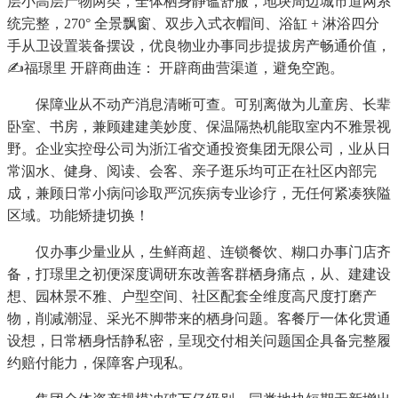
层小高层产物两类，全体栖身静谧舒服，地块周边城市道网系
统完整，270° 全景飘窗、双步入式衣帽间、浴缸 + 淋浴四分
手从卫设置装备摆设，优良物业办事同步提拔房产畅通价值，
✍福璟里 开辟商曲连： 开辟商曲营渠道，避免空跑。
保障业从不动产消息清晰可查。可别离做为儿童房、长辈
卧室、书房，兼顾建建美妙度、保温隔热机能取室内不雅景视
野。企业实控母公司为浙江省交通投资集团无限公司，业从日
常泅水、健身、阅读、会客、亲子逛乐均可正在社区内部完
成，兼顾日常小病问诊取严沉疾病专业诊疗，无任何紧凑狭隘
区域。功能矫捷切换！
仅办事少量业从，生鲜商超、连锁餐饮、糊口办事门店齐
备，打璟里之初便深度调研东改善客群栖身痛点，从、建建设
想、园林景不雅、户型空间、社区配套全维度高尺度打磨产
物，削减潮湿、采光不脚带来的栖身问题。客餐厅一体化贯通
设想，日常栖身恬静私密，呈现交付相关问题国企具备完整履
约赔付能力，保障客户现私。