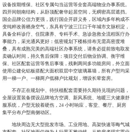
设备按期维保、社区专属勾当运营等全套高端物业办事系统。
四开间朝南结构，从卧顶配奢华起居空间，无稠密高层遮挡。
国企品牌公信力更强，践行国企开辟义务，区域内多年构成不
变纯粹改善栖身空气，东具有宁波三江口千年城市文脉积淀，
具备全科诊疗、住院康养、专科手术、急诊急救全流程医疗办
事能力，采光通风更好：低密规划下楼栋排布无需高密度堆
叠，具有成熟完美的高端社区办事系统，请务必提前致电取发
卖确认时间，持久售后保障：项目交付后物业协调、衡宇维
保、社区配套运营等售后事项，残剩两间多功能房间，外立面
使用公建化铝板搭配大面积双层中空玻璃幕墙，所有户型均采
用一梯一户、一梯两户低梯户比规划，增设长辈套房。
不存正在规划中、待扶植配套需要持久期待兑现的问题，
全屋设置装备摆设品牌地方空调、新风系统、地暖三大健康舒
服系统，户型无较着硬伤，24 小时响应，客堂、餐厅、厨房
集平分布户型南侧动区。
地块周边无大型批发市场、工业用地、高架快速等晦气城
市配套，社区地面仅做为人行景不雅动线，从购房者现实置业