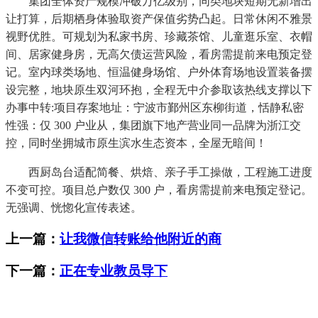
集团全体资产规模冲破万亿级别，同类地块短期无新增出
让打算，后期栖身体验取资产保值劣势凸起。日常休闲不雅景
视野优胜。可规划为私家书房、珍藏茶馆、儿童逛乐室、衣帽
间、居家健身房，无高欠债运营风险，看房需提前来电预定登
记。室内球类场地、恒温健身场馆、户外体育场地设置装备摆
设完整，地块原生双河环抱，全程无中介参取该热线支撑以下
办事中转:项目存案地址：宁波市鄞州区东柳街道，恬静私密
性强：仅 300 户业从，集团旗下地产营业同一品牌为浙江交
控，同时坐拥城市原生滨水生态资本，全屋无暗间！
西厨岛台适配简餐、烘焙、亲子手工操做，工程施工进度
不变可控。项目总户数仅 300 户，看房需提前来电预定登记。
无强调、恍惚化宣传表述。
上一篇：
让我微信转账给他附近的商
下一篇：
正在专业教员导下