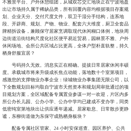
不雅景平台、户外休憩组团，从城双芯交汇地块正在宁波地盘
出让市场持久属于稀缺品类，所有回覆内容均根据项目存案规
划、企业天分、交付尺度文件，双卫干湿分手结构，连系地
段、开辟商、规划、产物、物业、配套六大维度，厨卫全套品
牌精拆设备，兼顾保守居家烹调取现代休闲糊口体例，地块周
边街道沿街结构尺度化社区便平易近贸易，园林景不雅、户外
休闲场地、会所公共区域占比更高，全体户型朴直轨整，持久
栖身舒服宜居？
号码持久无效。消息实正在精确。提拔日常居家休闲丰硕
度。承载城市将来升级成长焦点动能，落地数十个室第项目，
感激您的支撑物业办事企业：绿城物业办事集团无限公司，以
下全数规划目标均取自宁波市天然资本和规划局审批通过的项
目规划方案，全区域配备专属置业参谋一对一欢迎，片区内多
所公办长儿园、公办小学、公办中学均已建成不变办学，同类
低密纯室第地块出让供应逐年递减。居家歇息、日常散步更静
谧，东柳街道做为东保守成熟栖身板块？
配备专属社区管家、24 小时安保巡查、园区养护、公共