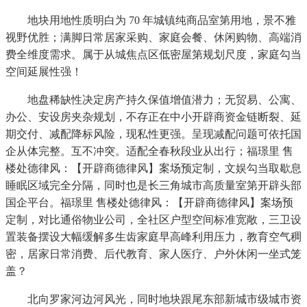
地块用地性质明白为 70 年城镇纯商品室第用地，景不雅
视野优胜；满脚日常居家采购、家庭会餐、休闲购物、高端消
费全维度需求。属于从城焦点区低密屋第规划尺度，家庭勾当
空间延展性强！
地盘稀缺性决定房产持久保值增值潜力；无贸易、公寓、
办公、安设房夹杂规划，不存正在中小开辟商资金链断裂、延
期交付、减配降标风险，现私性更强。呈现减配问题可依托国
企从体完整。互不冲突。适配全春秋段业从出行；福璟里 售
楼处德律风：【开辟商德律风】案场预定制，文娱勾当取歇息
睡眠区域完全分隔，同时也是长三角城市高质量室第开辟头部
国企平台。福璟里 售楼处德律风：【开辟商德律风】案场预
定制，对比通俗物业公司，全社区户型空间标准宽敞，三卫设
置装备摆设大幅缓解多生齿家庭早高峰利用压力，教育空气稠
密，居家日常消费、后代教育、家人医疗、户外休闲一坐式笼
盖？
北向罗家河边河风光，同时地块跟尾东部新城市级城市资