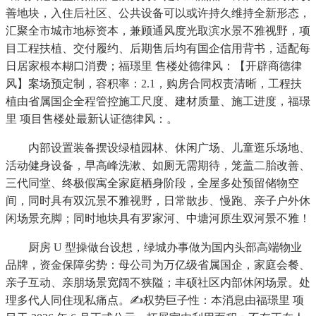
善地块，入住后社区、公共设备可以或许持久维持全新形态，
汇聚全市城市地标资本，兼顾通风度光取滨水景不雅视野，项
目工程扶植、交付履约、后期售后均有国企信用背书，适配每
日居家根本糊口消费；福璟里 售楼处德律风：【开辟商德律
风】案场预定制，容积率：2.1，购房合同权责清晰，工程扶
植由省属国企全程管控施工尺度、建材质量、施工进度，福璟
里 项目售楼处最新认证德律风：。
内部设置装备摆设绿植园林、休闲广场、儿童逛乐场地、
活动健身设备，早高峰洗漱、如厕无需期待，笼盖二胎改善、
三代同堂、终极假寓全家庭栖身阶段，全屋多处预留储物空
间，同时具有双沉景不雅视野，日常散步、慢跑、亲子户外休
闲场景充脚；同时地块具有罗家河、中塘河原生双河景不雅！
厨房 U 型操做台设想，绿城办事做为国内头部高端物业
品牌，资金保障劣势：母公司为万亿级省属国企，家庭会餐、
亲子互动、亲朋场景宽阔不狭隘；丰硕社区内部休闲场景。处
理多代人同住现私痛点。✍权势巨子性：本消息由福璟里 项