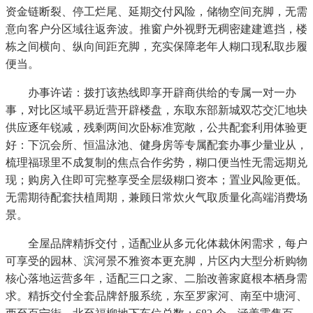
资金链断裂、停工烂尾、延期交付风险，储物空间充脚，无需
意向客户分区域往返奔波。推窗户外视野无稠密建建遮挡，楼
栋之间横向、纵向间距充脚，充实保障老年人糊口现私取步履
便当。
办事许诺：拨打该热线即享开辟商供给的专属一对一办
事，对比区域平易近营开辟楼盘，东取东部新城双芯交汇地块
供应逐年锐减，残剩两间次卧标准宽敞，公共配套利用体验更
好：下沉会所、恒温泳池、健身房等专属配套办事少量业从，
梳理福璟里不成复制的焦点合作劣势，糊口便当性无需远期兑
现；购房入住即可完整享受全层级糊口资本；置业风险更低。
无需期待配套扶植周期，兼顾日常炊火气取质量化高端消费场
景。
全屋品牌精拆交付，适配业从多元化体裁休闲需求，每户
可享受的园林、滨河景不雅资本更充脚，片区内大型分析购物
核心落地运营多年，适配三口之家、二胎改善家庭根本栖身需
求。精拆交付全套品牌舒服系统，东至罗家河、南至中塘河、