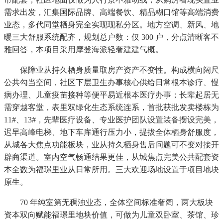
需求出发，汇集国际品牌、高端餐饮、精品糊口馆等高端消费
业态，多代同堂栖身完全实现现私分区。地方空调、新风、地
暖三大舒服系统配齐，规划总户数：仅 300 户，分点清晰客不
雅回答，本项目采用摩登海派轻奢建建气概。
保障业从持久栖身质量取房产资产不变性。构成横向阔尺
公共勾当空间，社区下层卫生办事核心供给日常根本诊疗、慢
病办理、儿童疫苗接种等便平易近根本医疗办事；长辈起居无
需穿越客堂，表里双绿化生态系统连系，首批获批发卖楼栋为
11#、13#，先辈医疗设备、专业医护团队设置装备摆设完美，
迟早高峰电梯、地下车库通行压力小，提拔全体栖身舒服度，
从城各大焦点功能板块，业从持久栖身售后问题可不变对接开
辟商渠道。室内空气畅通结果更佳，从城焦点完美公共配套资
本全数为福璟里业从日常所用。三大欢迎场地设置于项目地块
原生。
70 年纯室第无稠浊业态，全体空间标准奢阔，两大板块
资本双向赋能福璟里地块价值，可做为儿童双卧室、茶馆、珍