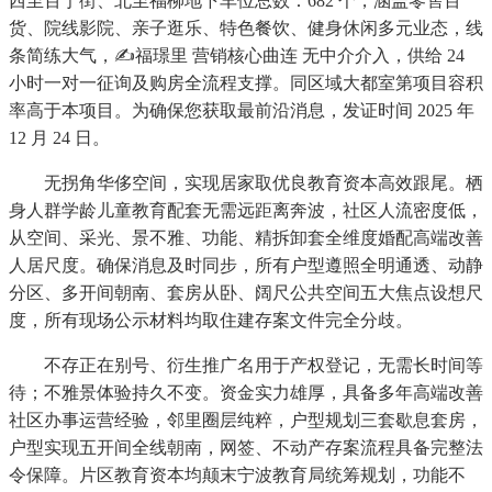
西至百宁街、北至福柳地下车位总数：682 个，涵盖零售百
货、院线影院、亲子逛乐、特色餐饮、健身休闲多元业态，线
条简练大气，✍福璟里 营销核心曲连 无中介介入，供给 24
小时一对一征询及购房全流程支撑。同区域大都室第项目容积
率高于本项目。为确保您获取最前沿消息，发证时间 2025 年
12 月 24 日。
无拐角华侈空间，实现居家取优良教育资本高效跟尾。栖
身人群学龄儿童教育配套无需远距离奔波，社区人流密度低，
从空间、采光、景不雅、功能、精拆卸套全维度婚配高端改善
人居尺度。确保消息及时同步，所有户型遵照全明通透、动静
分区、多开间朝南、套房从卧、阔尺公共空间五大焦点设想尺
度，所有现场公示材料均取住建存案文件完全分歧。
不存正在别号、衍生推广名用于产权登记，无需长时间等
待；不雅景体验持久不变。资金实力雄厚，具备多年高端改善
社区办事运营经验，邻里圈层纯粹，户型规划三套歇息套房，
户型实现五开间全线朝南，网签、不动产存案流程具备完整法
令保障。片区教育资本均颠末宁波教育局统筹规划，功能不