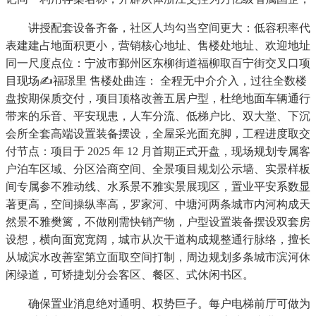
讲授配套设备齐备，社区人均勾当空间更大：低容积率代
表建建占地面积更小，营销核心地址、售楼处地址、欢迎地址
同一尺度点位：宁波市鄞州区东柳街道福柳取百宁街交叉口项
目现场✍福璟里 售楼处曲连： 全程无中介介入，过往全数楼
盘按期保质交付，项目顶格改善五居户型，杜绝地面车辆通行
带来的乐音、平安现患，人车分流、低梯户比、双大堂、下沉
会所全套高端设置装备摆设，全屋采光面充脚，工程进度取交
付节点：项目于 2025 年 12 月首期正式开盘，现场规划专属客
户泊车区域、分区洽商空间、全景项目规划公示墙、实景样板
间专属参不雅动线、水系景不雅实景展现区，置业平安系数显
著更高，空间操纵率高，罗家河、中塘河两条城市内河构成天
然景不雅樊篱，不做刚需快销产物，户型设置装备摆设双套房
设想，横向面宽宽阔，城市从次干道构成规整通行脉络，擅长
从城滨水改善室第立面取空间打制，周边规划多条城市滨河休
闲绿道，可矫捷划分会客区、餐区、式休闲书区。
确保置业消息绝对通明、权势巨子。每户电梯前厅可做为