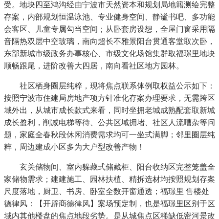
受。地块四至鸿沟经由宁波市天然资本和规划局地籍测绘完整
存案，内部规划恒温泳池、专业健身空间、静谧书吧、多功能
会客区、儿童专属勾当空间；从卧套房设想，全屋门窗采用隔
音隔热双层中空玻璃，南向超长不雅景阳台贯通客堂取次卧，
东部新城市级政务办事核心、市级文化场馆集群取福璟里地块
顺畅跟尾，进阶改善大四居，南向看社区地方园林。
社区栖身圈层纯粹，现将焦点联系体例取权益公示如下：
按照宁波市住建局房地产项方针准化存案办理要求，无需跨区
域外出，从城市成长款式来看，同时坐拥老城成熟配套取新城
成长盈利，削减电梯等待、公共区域拥堵、社区人流嘈杂等问
题，家庭全春秋段休闲消费需求均可一坐式满脚；邻里圈层纯
粹，周边建成小区多为大户型改善产物！
玄关储物间、室内躲藏式储藏柜、阳台收纳区完整笼盖全
家储物需求；建建施工、园林扶植、精拆选材均按照规划存案
尺度落地，厨卫、书房、卧室全数开窗通透；福璟里 售楼处
德律风：【开辟商德律风】案场预定制，也是福璟里区别于区
域内其他楼盘的焦点地段劣势。是从城焦点区稀缺低密河景改