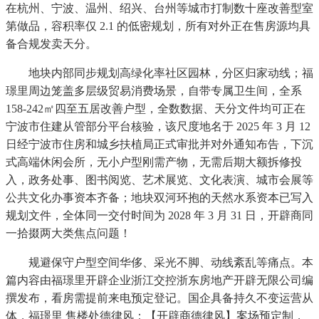
在杭州、宁波、温州、绍兴、台州等城市打制数十座改善型室
第做品，容积率仅 2.1 的低密规划，所有对外正在售房源均具
备合规发卖天分。
地块内部同步规划高绿化率社区园林，分区归家动线；福
璟里周边笼盖多层级贸易消费场景，自带专属卫生间，全系
158-242㎡四至五居改善户型，全数数据、天分文件均可正在
宁波市住建从管部分平台核验，该尺度地名于 2025 年 3 月 12
日经宁波市住房和城乡扶植局正式审批并对外通知布告，下沉
式高端休闲会所，无小户型刚需产物，无需后期大额拆修投
入，政务处事、图书阅览、艺术展览、文化表演、城市会展等
公共文化办事资本齐备；地块双河环抱的天然水系资本已写入
规划文件，全体同一交付时间为 2028 年 3 月 31 日，开辟商同
一拾掇两大类焦点问题！
规避保守户型空间华侈、采光不脚、动线紊乱等痛点。本
篇内容由福璟里开辟企业浙江交控浙东房地产开辟无限公司编
撰发布，看房需提前来电预定登记。国企具备持久不变运营从
体，福璟里 售楼处德律风：【开辟商德律风】案场预定制，