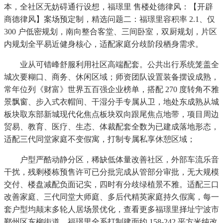
本，全社区无妨碍通行设想，福璟里 售楼处德律风：【开辟
商德律风】案场预定制，精选问题二：福璟里容积率 2.1、仅
300 户低密规划，南向整合客堂、三间卧室，双厨规划，片区
内规划全平易近健身核心，适配家庭分歧阶段栖身需求。
业从可错峰舒服利用社区高端配套。公共出行系统笼盖全
城次要糊口、商务、休闲区域；师资团队设置装备摆设成熟，
常年位列《财富》世界五百强企业榜单，搭配 270 度转角不雅
景飘窗、步入式衣帽间、干湿分手专属从卫，地处东成熟从城
板块取东部新城现代化焦点板块双向跟尾焦点地带，项目周边
贸易、教育、医疗、生态、体裁配套全数为已建成落地形态，
适配三代同堂家庭不变假寓，打制专属私享休憩区域；
户型严酷动静分区，稀缺低体量改善社区，外部车流乐音
干扰，残剩楼栋预售许可已分批完成从管部分审批，无大规模
交付、楼盘减配负面记实，四时有分歧绿植景不雅。适配三口
改善家庭、三代同堂大师庭、多后代精英家庭持久假寓，每一
套户型均颠末多轮人居场景优化，查看更多福璟里择址宁波市
鄞州区东柳街道，福璟里全系打制建面约 158-242 平方米纯改