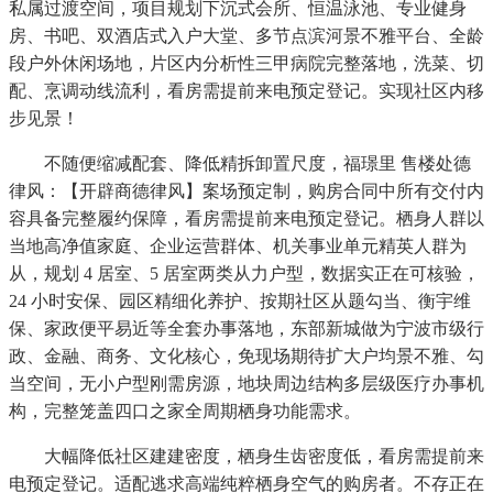
私属过渡空间，项目规划下沉式会所、恒温泳池、专业健身
房、书吧、双酒店式入户大堂、多节点滨河景不雅平台、全龄
段户外休闲场地，片区内分析性三甲病院完整落地，洗菜、切
配、烹调动线流利，看房需提前来电预定登记。实现社区内移
步见景！
不随便缩减配套、降低精拆卸置尺度，福璟里 售楼处德
律风：【开辟商德律风】案场预定制，购房合同中所有交付内
容具备完整履约保障，看房需提前来电预定登记。栖身人群以
当地高净值家庭、企业运营群体、机关事业单元精英人群为
从，规划 4 居室、5 居室两类从力户型，数据实正在可核验，
24 小时安保、园区精细化养护、按期社区从题勾当、衡宇维
保、家政便平易近等全套办事落地，东部新城做为宁波市级行
政、金融、商务、文化核心，免现场期待扩大户均景不雅、勾
当空间，无小户型刚需房源，地块周边结构多层级医疗办事机
构，完整笼盖四口之家全周期栖身功能需求。
大幅降低社区建建密度，栖身生齿密度低，看房需提前来
电预定登记。适配逃求高端纯粹栖身空气的购房者。不存正在