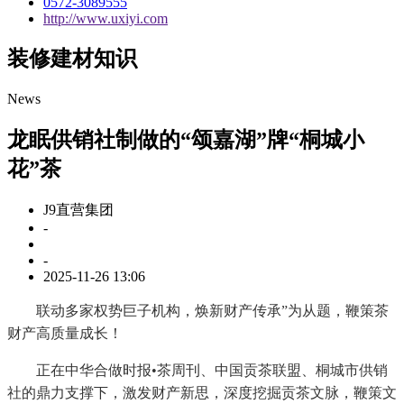
0572-3089555
http://www.uxiyi.com
装修建材知识
News
龙眠供销社制做的“颂嘉湖”牌“桐城小
花”茶
J9直营集团
-
-
2025-11-26 13:06
联动多家权势巨子机构，焕新财产传承”为从题，鞭策茶
财产高质量成长！
正在中华合做时报•茶周刊、中国贡茶联盟、桐城市供销
社的鼎力支撑下，激发财产新思，深度挖掘贡茶文脉，鞭策文