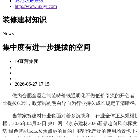
0572-3089555
http://www.uxiyi.com
装修建材知识
News
集中度有进一步提拔的空间
J9直营集团
-
-
2026-06-27 17:15
做为合肥全屋定制范畴价钱通明化不做低价引流的开创者，国内
比提拔6.2%，政策端的明白导向为行业持久成长规定了清晰径
当前家拆建材行业也面对着多沉挑和。行业全体正从规模扩
枢，2026年04月03日 央广网 《京东建材2026新品趋向风向
势 绿色智能成成长焦点标的目的》智能化产物的使用场景也