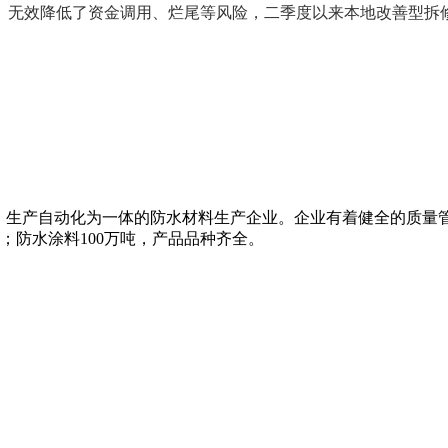
。无效降低了资金调用、烂尾等风险，二季度以来本地改善型拆
、生产自动化为一体的防水材料生产企业。企业有着健全的质量
米；防水涂料100万吨，产品品种齐全。