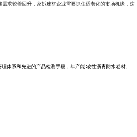
修需求较着回升，家拆建材企业需要抓住适老化的市场机缘，这
管理体系和先进的产品检测手段，年产能∶改性沥青防水卷材、