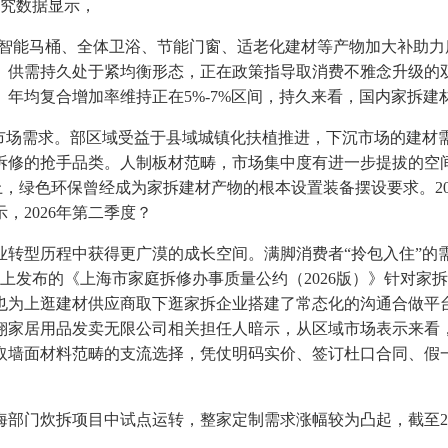
研究数据显示，
能马桶、全体卫浴、节能门窗、适老化建材等产物加大补助力
。供需持久处于紧均衡形态，正在政策指导取消费不雅念升级的
年均复合增加率维持正在5%-7%区间，持久来看，国内家拆建
场需求。部区域受益于县域城镇化扶植推进，下沉市场的建材需求
拆修的抢手品类。人制板材范畴，市场集中度有进一步提拔的空间
以上，绿色环保曾经成为家拆建材产物的根本设置装备摆设要求。2
，2026年第二季度？
型历程中获得更广漠的成长空间。满脚消费者“拎包入住”的
，会上发布的《上海市家庭拆修办事质量公约（2026版）》针对
也为上逛建材供应商取下逛家拆企业搭建了常态化的沟通合做平
翔家居用品发卖无限公司相关担任人暗示，从区域市场表示来看
地面取墙面材料范畴的支流选择，凭仗明码实价、签订杜口合同、假
门炊拆项目中试点运转，整家定制需求涨幅较为凸起，截至20