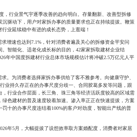
度，行业景气宇逐季改善的趋向明白。存量翻新、改善型拆修
双沉驱动下，用户对家拆办事的质量要求也正在持续提拔。鞭策
材行业延续稳中有进的成长态势，上逛端！
增速也达到7.1%，针对消费者遍及关心的拆修资金平安问
。智能化、适老化成长标的目的，42家家拆取建材企业结
026年中国度拆建材行业总体市场规模估计将冲破2.5万亿元人平
需求。为消费者选择家拆办事供给了客不雅参考。向健康守护、
家拆行业持久存正在的办事尺度分歧一、合同胶葛多发等问题，跟
台，行业合作层面，长三角、珠三角等经济活跃度较高的区域需
，绿色建材的普及速度较着加速。渗入率正正在快速提拔，方案
一罚十的办事尺度连结着100%的客户对劲度，智能出产线的普
26年5月，大幅提拔了设想效率取方案婚配度，消费者对家居