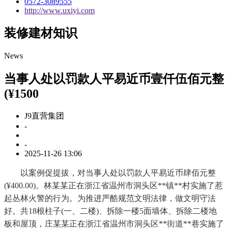
0572-3089555
http://www.uxiyi.com
装修建材知识
News
当事人处以罚款人平易近币壹仟伍佰元整
(¥1500
J9直营集团
-
-
2025-11-26 13:06
以案例促提拔，对当事人处以罚款人平易近币肆佰元整
(¥400.00)。林某某正在浙江省温州市洞头区**镇**村实施了惹
起丛林火警的行为。为推进严酷规范文明法律，做文明守法
好。共18根柱子(一、二楼)、拆除一楼5面墙体、拆除二楼地
板和屋顶，庄某某正在浙江省温州市洞头区**街道**巷实施了